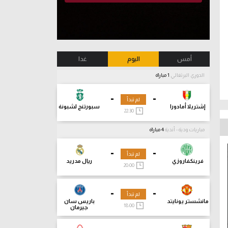
أمس
اليوم
غدا
الدوري البرتغالي
1 مباراة
-
-
لم تبدأ
إشتريلا أمادورا
سبورتنج لشبونة
22:30
مباريات ودية - أندية
4 مباراة
-
-
لم تبدأ
فرينكفاروزي
ريال مدريد
20:00
-
-
لم تبدأ
مانشستر يونايتد
باريس سان
18:00
جيرمان