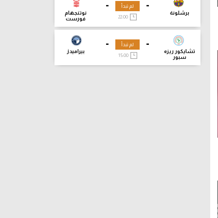
-
-
لم تبدأ
برشلونة
نوتنجهام
22:00
فورست
-
-
لم تبدأ
تشايكور ريزه
بيراميدز
15:00
سبور