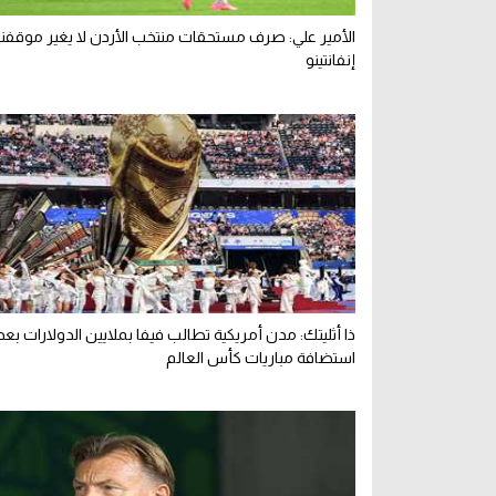
الأمير علي: صرف مستحقات منتخب الأردن لا يغير موقفن
إنفانتينو
ذا أثليتك: مدن أمريكية تطالب فيفا بملايين الدولارات بعد
استضافة مباريات كأس العالم