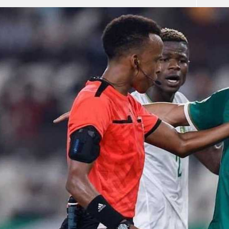
آسيا
دوري أبطال أوروبا
لسعودي للمحترفين
أمريكا
القسم الثاني
ل أوروبا
ركن الألعاب
رياضات أخرى
ل إفريقيا