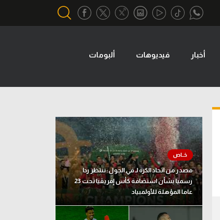
أخبار
فيديوهات
ألبومات
أقسام خاصة
Gamers
يكية
ميركاتو
تحقيق في الجول
تقرير في الجول
تحليل في الجول
مصدر من اتحاد الكرة لـ في الجول: ننتظر ردا
حكايات في الجول
رسميا بشأن استضافة كأس إفريقيا تحت 23
عاما المؤهلة للأولمبياد
كويز في الجول
فيديو في الجول