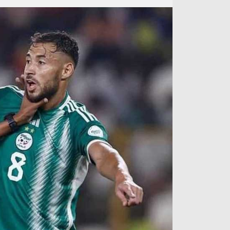
آراء حرة
الدوري ا
ركن الألعاب
دوري أبطا
دوري أبطا
كل البطولات