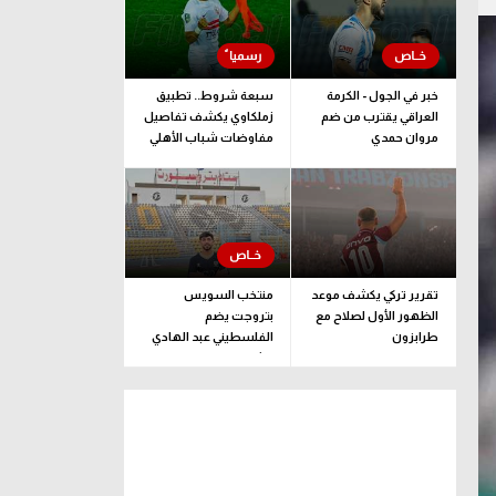
خبر في الجول - الكرمة
سبعة شروط.. تطبيق
العراقي يقترب من ضم
زملكاوي يكشف تفاصيل
مروان حمدي
مفاوضات شباب الأهلي
لضم بيزيرا قبل غلق
الملف
تقرير تركي يكشف موعد
منتخب السويس
الظهور الأول لصلاح مع
بتروجت يضم
طرابزون
الفلسطيني عبد الهادي
راشد