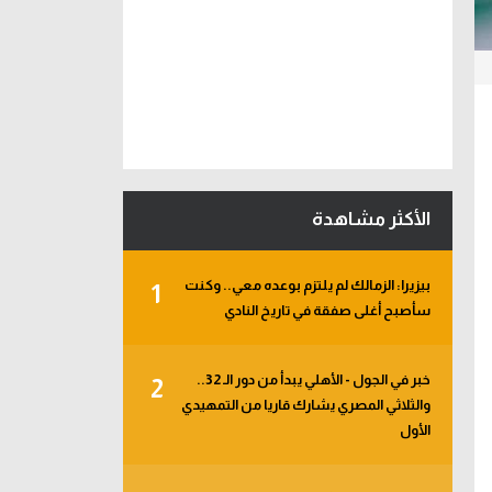
الأكثر مشاهدة
بيزيرا: الزمالك لم يلتزم بوعده معي.. وكنت
1
سأصبح أغلى صفقة في تاريخ النادي
خبر في الجول - الأهلي يبدأ من دور الـ 32..
2
والثلاثي المصري يشارك قاريا من التمهيدي
الأول