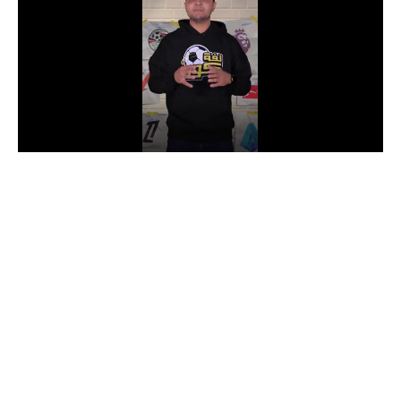
الدوري السعودي للمحترفين
دوري أبطال أوروبا
دوري أبطال إفريقيا
كل البطولات
أقسام
الكرة المصرية
الدوري المصري
الكرة الأوروبية
الكرة الإفريقية
منتخب مصر