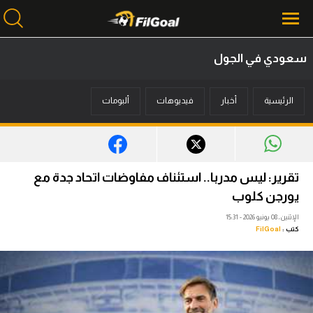
سعودي في الجول
محتوى إخباري
الرئيسية
أخبار
فيديوهات
ألبومات
الرئيسية
أخبار
مباريات
تقرير: ليس مدربا.. استئناف مفاوضات اتحاد جدة مع
ميركاتو
يورجن كلوب
الإثنين، 08 يونيو 2026 - 15:31
فانتازي في الجول
كتب :
FilGoal
مسابقة التوقعات
فيديوهات
عدسات