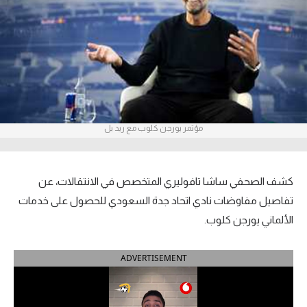
آراء حرة
ركن الألعاب
بطولات
أمريكا 2026
مؤتمر يورجن كلوب مع ريد بل
الدوري المصري
الدوري الإنجليزي الممتاز
كشف الصحفي ساشا تافوليري المتخصص في الانتقالات، عن
تفاصيل مفاوضات نادي اتحاد جدة السعودي للحصول على خدمات
الدوري الإسباني
الألماني يورجن كلوب.
الدوري الإيطالي
ADVERTISEMENT
الدوري الألماني
الدوري الفرنسي