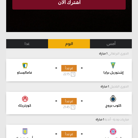
أمس
اليوم
غدا
الدوري البرتغالي
1 مباراة
-
-
لم تبدأ
إشتوريل برايا
فاماليساو
22:15
الدوري البلجيكي
1 مباراة
-
-
لم تبدأ
كلوب بروج
كورتريك
21:45
مباريات ودية - أندية
1 مباراة
-
-
لم تبدأ