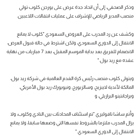
وذكر الصحفي، إلى أن اتحاد جدة عرض على يورجن كلوب تولي
تحليل في الجول
منصب المدير الرياضي للإشراف على عمليات انتقالات اللاعبين.
حكايات في الجول
وكشف عن رد المدرب على العروض السعودي "كلوب لا يمانع
كويز في الجول
الانتقال إلى الدوري السعودي، ولكن اشترط في حالة قبول العرض،
فيديو في الجول
الانضمام للفريق بعد بداية الموسم المقبل، بعد 7 مباريات من نهاية
عقده مع ريد بول."
ويتولى كلوب منصب رئيس كرة القدم العالمية في شركة ريد بول،
المالكة لأندية لايبزيج، وسالزبورج، ونيويورك ريد بول الأمريكي،
وبراجانتينو البرازيلي، و
وأتم ساشا تافوليري "تم استئناف المحادثات بين النادي وكلوب، ولا
يزال المدرب ملتزما بالشروط نفسها التي وضعها سابقا، ولا يمانع
الانتقال إلى الدوري السعودي."