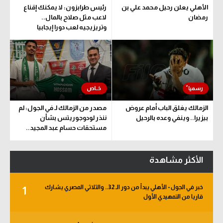
الأهلي يعلن رحيل محمد علي بن
رئيس طرابزون: لا يمكنك إقناع
رمضان
لاعب مثل صلاح بالمال..
وتريزيجيه لعب دورا إيجابيا
الزمالك يغلق الباب أمام عروض
مصدر من الزمالك لـ في الجول: لم
بيزيرا.. وينفي وعده بالرحيل
ننذر لودوجوريتس بشأن
مستحقات حسام عبد المجيد..
وهذا الموعد المتفق عليه
الأكثر مشاهدة
خبر في الجول - الأهلي يبدأ من دور الـ 32.. والثلاثي المصري يشارك
1
قاريا من التمهيدي الأول