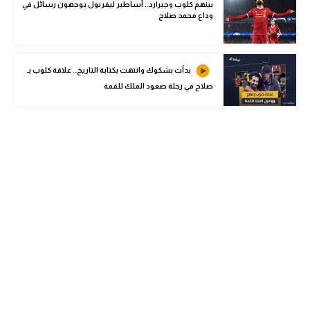
بينهم كلوب وجيرارد.. أساطير ليفربول يوجهون رسائل في
الوطن العربي
وداع محمد صلاح
في المونديال
رياضة نسائية
بدأت بشكوك وانتهت بكتابة التاريخ.. علاقة كلوب بـ
صلاح في رحلة صعود الملك للقمة
آسيا
أمريكا
ركن الألعاب
أقسام خاصة
Gamers
ميركاتو
تحقيق في الجول
تقرير في الجول