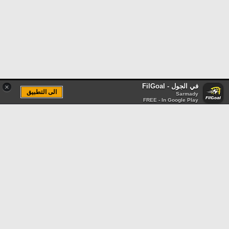
في الجول - FilGoal
×
الى التطبيق
Sarmady
FREE - In Google Play