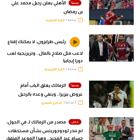
الأهلي يعلن رحيل محمد علي
بن رمضان
ساعة |
الكرة المصرية
رئيس طرابزون: لا يمكنك إقناع
لاعب مثل صلاح بالمال.. وتريزيجيه لعب
دورا إيجابيا
ساعة |
الكرة الأوروبية
الزمالك يغلق الباب أمام
عروض بيزيرا.. وينفي وعده بالرحيل
2 ساعة |
الدوري المصري
مصدر من الزمالك لـ في الجول:
لم ننذر لودوجوريتس بشأن مستحقات
حسام عبد المجيد.. وهذا الموعد المتفق