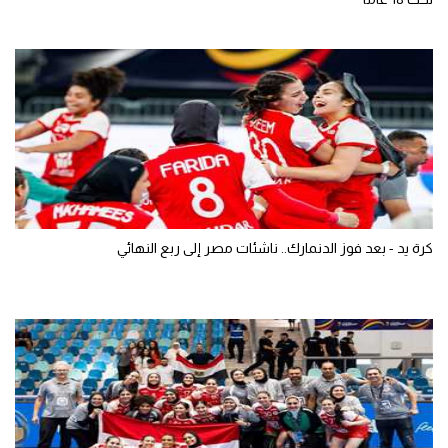
كرة يد - بعد فوز الدنمارك.. ناشئات مصر إلى ربع النهائي