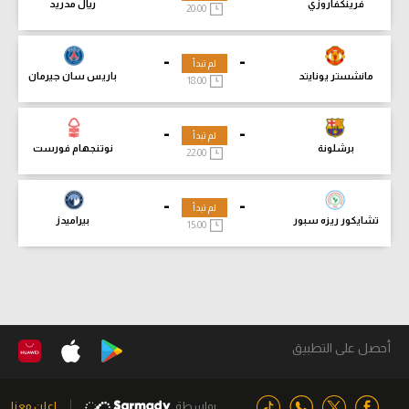
فرينكفاروزي
ريال مدريد
20:00
-
-
لم تبدأ
مانشستر يونايتد
باريس سان جيرمان
18:00
-
-
لم تبدأ
برشلونة
نوتنجهام فورست
22:00
-
-
لم تبدأ
تشايكور ريزه سبور
بيراميدز
15:00
أحصل على التطبيق
بواسطة
اعلن معنا