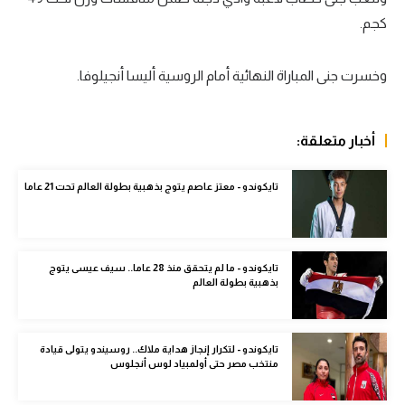
كجم.
سعودي في الجول
الدوري الإنجليزي
وخسرت جنى المباراة النهائية أمام الروسية أليسا أنجيلوفا.
الدوري الإسباني
دوري أبطال أوروبا
أخبار متعلقة:
القسم الثاني
تايكوندو - معتز عاصم يتوج بذهبية بطولة العالم تحت 21 عاما
رياضات أخرى
أمم إفريقيا
تايكوندو - ما لم يتحقق منذ 28 عاما.. سيف عيسى يتوج
كرة السلة الأمريكية
بذهبية بطولة العالم
كرة سلة
كرة يد
تايكوندو - لتكرار إنجاز هداية ملاك.. روسيندو يتولى قيادة
منتخب مصر حتى أولمبياد لوس أنجلوس
كرة طائرة