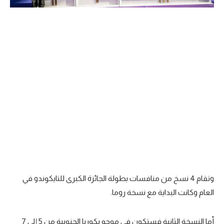
وتقام 4 نسخ من منافسات بطولة الجائزة الكبرى للتايكوندو في
العام وكانت البداية مع نسخة روما.
أما النسخة الثانية فستكون في موجو بكوريا الجنوبية من 5 إلى 7