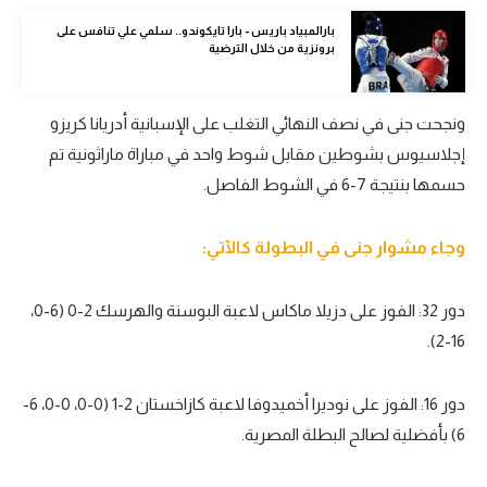
الوطن العربي
بارالمبياد باريس - بارا تايكوندو.. سلمي علي تنافس على
برونزية من خلال الترضية
في المونديال
رياضة نسائية
ونجحت جنى في نصف النهائي التغلب على الإسبانية أدريانا كريزو
آسيا
إجلاسيوس بشوطين مقابل شوط واحد في مباراة ماراثونية تم
حسمها بنتيجة 7-6 في الشوط الفاصل.
أمريكا
ركن الألعاب
وجاء مشوار جنى في البطولة كالآتي:
دور 32: الفوز على دزيلا ماكاس لاعبة البوسنة والهرسك 2-0 (6-0،
أقسام خاصة
16-2).
Gamers
ميركاتو
دور 16: الفوز على نوديرا أخميدوفا لاعبة كازاخستان 2-1 (0-0، 0-0، 6-
تحقيق في الجول
6) بأفضلية لصالح البطلة المصرية.
تقرير في الجول