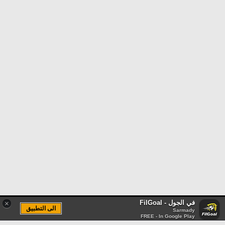
في الجول - FilGoal
×
الى التطبيق
Sarmady
FREE - In Google Play