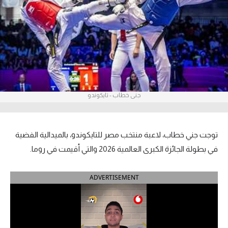
آراء حرة
ركن الألعاب
بطولات
أمريكا 2026
جنى خطاب - تايكوندو
الدوري المصري
الدوري الإنجليزي الممتاز
توجت جني خطاب، لاعبة منتخب مصر للتايكوندو، بالميدالية الفضية
في بطولة الجائزة الكبرى العالمية 2026 والتي أقيمت في روما.
الدوري الإسباني
ADVERTISEMENT
الدوري الإيطالي
الدوري الألماني
الدوري الفرنسي