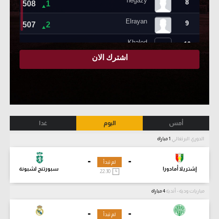
أمس
اليوم
غدا
الدوري البرتغالي
1 مباراة
-
-
لم تبدأ
إشتريلا أمادورا
سبورتنج لشبونة
22:30
مباريات ودية - أندية
4 مباراة
-
-
لم تبدأ