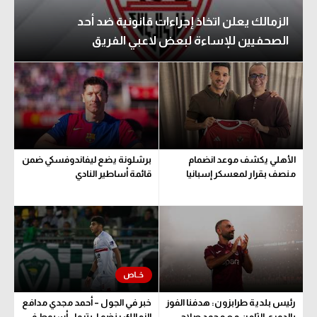
الزمالك يعلن اتخاذ إجراءات قانونية ضد أحد
الصحفيين للإساءة لبعض لاعبي الفريق
الأهلي يكشف موعد انضمام
برشلونة يضع ليفاندوفسكي ضمن
منصف بقرار لمعسكر إسبانيا
قائمة أساطير النادي
رئيس بلدية طرابزون: هدفنا الفوز
خبر في الجول – أحمد مجدي مدافع
بالدوري الثامن مع محمد صلاح
الزمالك ينضم لـ بترول أسيوط في