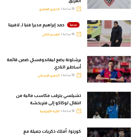
الفريق
10 ساعة |
الدوري المصري
حمد إبراهيم مديرا فنيا لـ لافيينا
10 ساعة |
القسم الثاني
برشلونة يضع ليفاندوفسكي ضمن قائمة
أساطير النادي
10 ساعة |
الدوري الإسباني
تشيلسي يترقب مكاسب مالية من
انتقال لوكاكو إلى فنربخشة
10 ساعة |
الكرة الأوروبية
كورتوا: أملك ذكريات جميلة مع