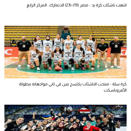
انتهت ناشئات كرة يد - مصر (19)-(23) الدنمارك.. المركز الرابع
كرة سلة - منتخب الناشئات يكتسح بنين في ثاني مواجهاته ببطولة
الأفروباسكت