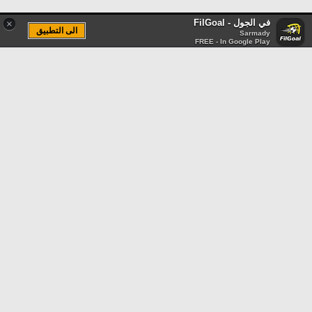
في الجول - FilGoal
×
الى التطبيق
Sarmady
FREE - In Google Play