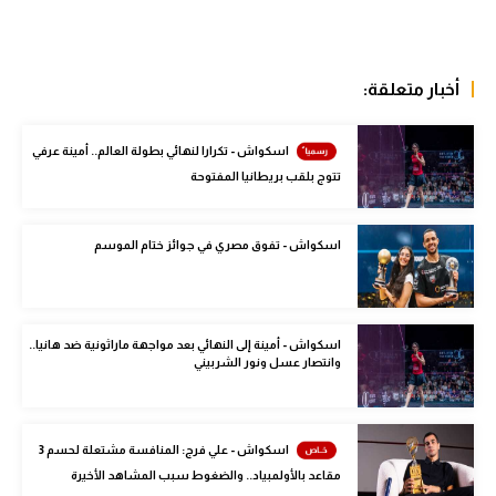
الوطن العربي
في المونديال
أخبار متعلقة:
رياضة نسائية
اسكواش - تكرارا لنهائي بطولة العالم.. أمينة عرفي
آسيا
تتوج بلقب بريطانيا المفتوحة
أمريكا
ركن الألعاب
اسكواش - تفوق مصري في جوائز ختام الموسم
أقسام خاصة
اسكواش - أمينة إلى النهائي بعد مواجهة ماراثونية ضد هانيا..
Gamers
وانتصار عسل ونور الشربيني
ميركاتو
تحقيق في الجول
اسكواش - علي فرج: المنافسة مشتعلة لحسم 3
مقاعد بالأولمبياد.. والضغوط سبب المشاهد الأخيرة
تقرير في الجول