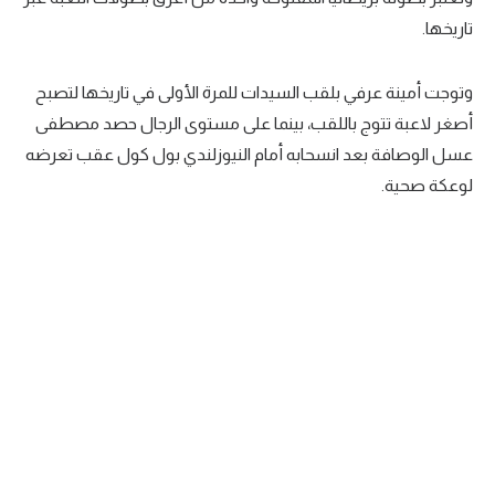
تاريخها.
سعودي في الجول
الدوري الإنجليزي
وتوجت أمينة عرفي بلقب السيدات للمرة الأولى في تاريخها لتصبح
الدوري الإسباني
أصغر لاعبة تتوج باللقب، بينما على مستوى الرجال حصد مصطفى
عسل الوصافة بعد انسحابه أمام النيوزلندي بول كول عقب تعرضه
دوري أبطال أوروبا
لوعكة صحية.
القسم الثاني
رياضات أخرى
أمم إفريقيا
كرة السلة الأمريكية
كرة سلة
كرة يد
كرة طائرة