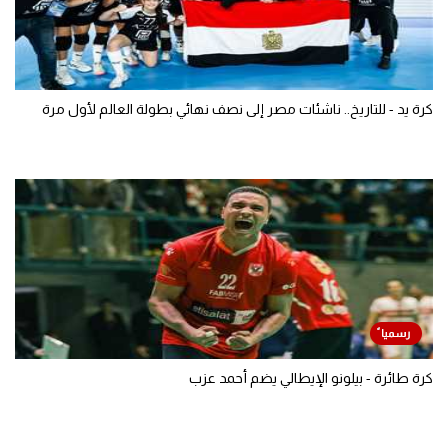
كرة يد - للتاريخ.. ناشئات مصر إلى نصف نهائي بطولة العالم لأول مرة
كرة طائرة - بيلونو الإيطالي يضم أحمد عزب