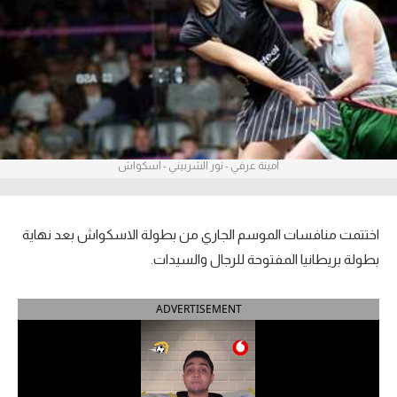
آراء حرة
ركن الألعاب
بطولات
الدوري المصري
أمينة عرفي - نور الشربيني - اسكواش
الدوري الإنجليزي الممتاز
الدوري الإسباني
اختتمت منافسات الموسم الجاري من بطولة الاسكواش بعد نهاية
بطولة بريطانيا المفتوحة للرجال والسيدات.
الدوري الإيطالي
ADVERTISEMENT
الدوري الألماني
الدوري التركي
الدوري الفرنسي