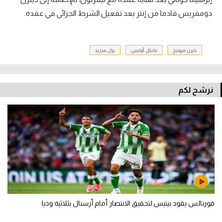
دومفريس قادما من إنتر بعد تفعيل الشرط الجزائي في عقده.
بايرن ميونيخ
مايكل أوليس
ريال مدريد
نرشح لكم
فورنالس يقود بيتيس لتحقيق الانتصار أمام أرسنال بثلاثية وديا