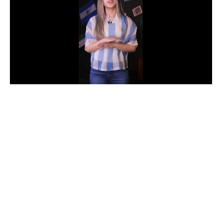
الدوري السعودي للمحترفين
دوري أبطال أوروبا
دوري أبطال إفريقيا
كل البطولات
أقسام
الكرة المصرية
الدوري المصري
الكرة الأوروبية
الكرة الإفريقية
منتخب مصر