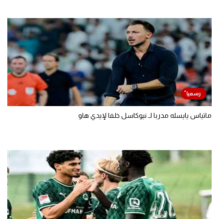
ماتياس يايسله مدربا لـ نيوكاسل خلفا لإيدي هاو