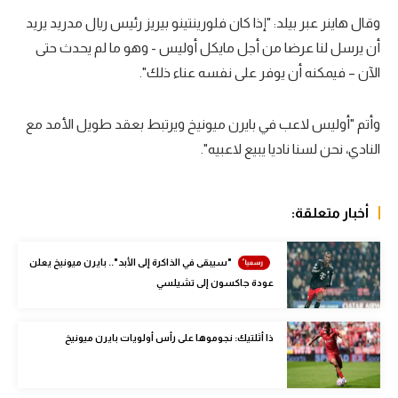
وقال هاينر عبر بيلد: "إذا كان فلورينتينو بيريز رئيس ريال مدريد يريد
سعودي في الجول
أن يرسل لنا عرضا من أجل مايكل أوليس - وهو ما لم يحدث حتى
الدوري الإنجليزي
الآن – فيمكنه أن يوفر على نفسه عناء ذلك".
الدوري الإسباني
وأتم "أوليس لاعب في بايرن ميونيخ ويرتبط بعقد طويل الأمد مع
دوري أبطال أوروبا
النادي، نحن لسنا ناديا يبيع لاعبيه".
القسم الثاني
رياضات أخرى
أخبار متعلقة:
أمم إفريقيا
"سيبقى في الذاكرة إلى الأبد".. بايرن ميونيخ يعلن
كرة السلة الأمريكية
عودة جاكسون إلى تشيلسي
كرة سلة
ذا أثلتيك: نجوموها على رأس أولويات بايرن ميونيخ
كرة يد
كرة طائرة