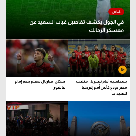
في الجول يكشف تفاصيل غياب السعيد عن
معسكر الزمالك
بسداسية أمام نيجيريا.. منتخب
سكاي: فياريال مهتم بضم إمام
مصر يودع كأس أمم إفريقيا
عاشور
للسيدات