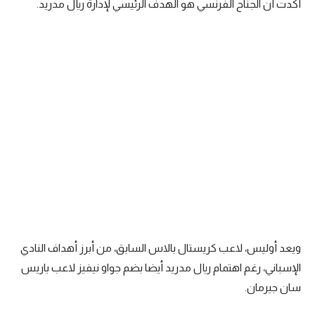
أكدت أن الجناح الفرنسي هو الهدف الرئيسي لإدارة ريال مدريد.
تحليل في الجول
حكايات في الجول
كويز في الجول
فيديو في الجول
ويعد أوليس، لاعب كريستال بالاس السابق، من أبرز أهداف النادي
الإسباني، رغم اهتمام ريال مدريد أيضا بضم جواو نيفيز لاعب باريس
سان جيرمان.