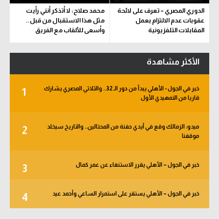
الدوري المصري – تعرف على لائحة
محمد صلاح: لا أتذكر أنني رأيت
عقوبات عدم الالتزام بعمل
مثل هذا الاستقبال من قبل..
المقابلات التلفزيونية
وأسعى للألقاب مع الفريق
الأكثر مشاهدة
خبر في الجول - الأهلي يبدأ من دور الـ 32.. والثلاثي المصري يشارك
1
قاريا من التمهيدي الأول
ميدو: الزمالك وقع في أيدي حفنة من المحتالين.. والتاريخ سيخلد
2
موقفنا
خبر في الجول – الأهلي يقرر الاستنغاء عن عمر كمال
3
خبر في الجول – الأهلي يستقر على استمرار الساعي وأحمد عيد
4