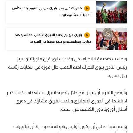
الوطن العربي
هاتريك كين يعيد بايرن ميونيخ للتتويج بلقب كأس
ألمانيا أمام شتوتجارت
في المونديال
رياضة نسائية
بايرن ميونيخ يختتم الدوري الألماني بخماسية ضد
آسيا
كولن.. وفولفسبورج ينجو مؤقتا من الهبوط
أمريكا
وبحسب صحيفة تيليجراف في وقت سابق، فإن فلورنتينو بيريز
ركن الألعاب
رئيس النادي ينوي التحرك لضم اللاعب حال فوزه في انتخابات رئاسة
ريال مدريد.
أقسام خاصة
وأوضح التقرير أن بيريز لمح خلال تصريحاته إلى استهداف لاعب كبير
Gamers
لا ينشط في الدوري الإنجليزي ويلعب لفريق مشارك في دوري
ميركاتو
أبطال أوروبا، دون الكشف عن اسمه.
تحقيق في الجول
ورغم نفيه العلني أن يكون أوليس هو المقصود، إلا أن تيليجراف
تقرير في الجول