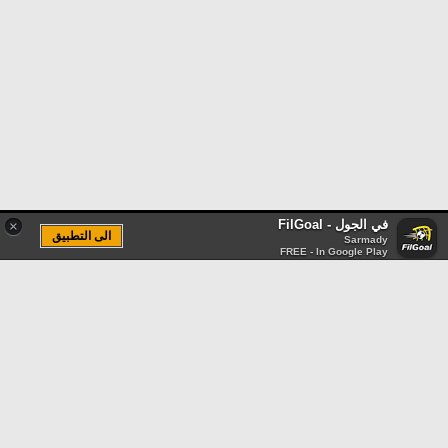
في الجول - FilGoal
×
الى التطبيق
Sarmady
FREE - In Google Play