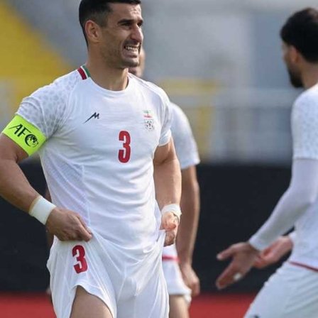
آسيا
دوري أبطال أوروبا
لسعودي للمحترفين
أمريكا
القسم الثاني
ل أوروبا
ركن الألعاب
رياضات أخرى
ل إفريقيا