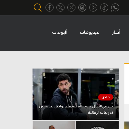
أخبار
فيديوهات
ألبومات
أقسام خاصة
Gamers
يكية
ميركاتو
تحقيق في الجول
تقرير في الجول
تحليل في الجول
حكايات في الجول
خبر في الجول - عبد الله السعيد يواصل غيابه عن
تدريبات الزمالك
كويز في الجول
فيديو في الجول