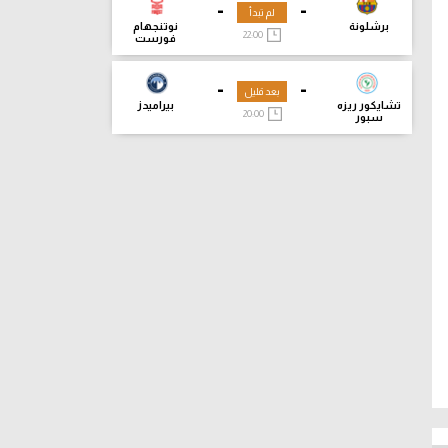
-
-
لم تبدأ
برشلونة
نوتنجهام
22:00
فورست
-
-
بعد قليل
تشايكور ريزه
بيراميدز
20:00
سبور