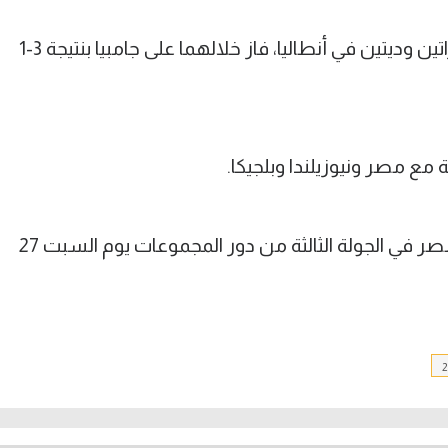
وقبل السفر، خاض المنتخب الإيراني مباراتين وديتين في أنطاليا، فاز خلالهما على جامبيا بنتيجة 3-1
مع مصر ونيوزيلندا وبلجيكا.
ومن المقرر أن يلعب منتخب إيران ضد مصر في الجولة الثالثة من دور المجموعات يوم السبت 27