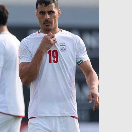
آراء حرة
الدوري ا
ركن الألعاب
دوري أبطا
دوري أبطا
كل البطولات