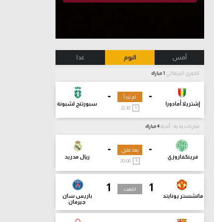
أمس
اليوم
غدا
الدوري البرتغالي
1 مباراة
-
-
لم تبدأ
إشتريلا أمادورا
سبورتنج لشبونة
22:30
مباريات ودية - أندية
4 مباراة
-
-
بعد قليل
فرينكفاروزي
ريال مدريد
20:00
1
1
انتهت
مانشستر يونايتد
باريس سان
جيرمان