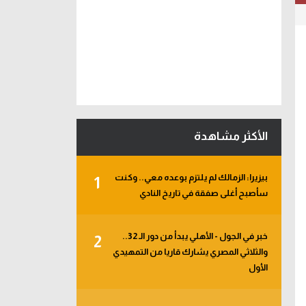
الأكثر مشاهدة
بيزيرا: الزمالك لم يلتزم بوعده معي.. وكنت
1
سأصبح أغلى صفقة في تاريخ النادي
خبر في الجول - الأهلي يبدأ من دور الـ 32..
2
والثلاثي المصري يشارك قاريا من التمهيدي
الأول