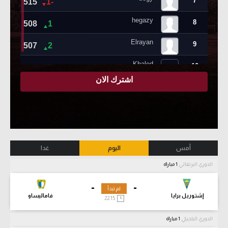
أمس
اليوم
غدا
الدوري البرتغالي
1 مباراة
-
-
لم تبدأ
إشتوريل برايا
فاماليساو
22:15
الدوري البلجيكي
1 مباراة