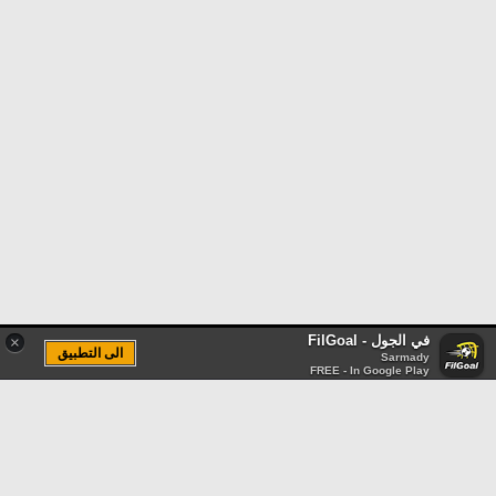
في الجول - FilGoal
×
الى التطبيق
Sarmady
FREE - In Google Play