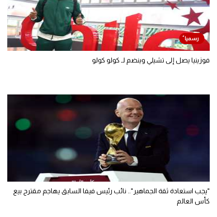
فوزينيا يصل إلى تشيلي وينضم لـ كولو كولو
"يجب استعادة ثقة الجماهير".. نائب رئيس فيفا السابق يهاجم مقترح بيع
كأس العالم