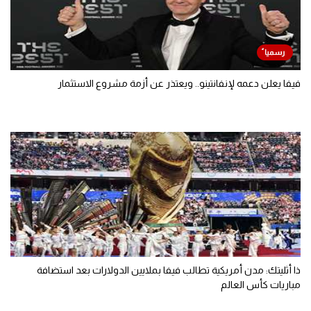
فيفا يعلن دعمه لإنفانتينو.. ويعتذر عن أزمة مشروع الاستثمار
ذا أثليتك: مدن أمريكية تطالب فيفا بملايين الدولارات بعد استضافة
مباريات كأس العالم