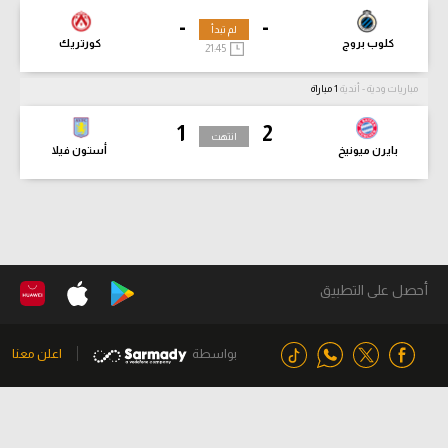
-
-
لم تبدأ
كلوب بروج
كورتريك
21:45
مباريات ودية - أندية
1 مباراة
1
2
انتهت
بايرن ميونيخ
أستون فيلا
أحصل على التطبيق
بواسطة
اعلن معنا