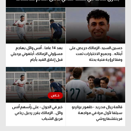
حسين السيد: الزمالك حريص على
بعد 14 عاما.. أنس وائل يهاجم
أبنائه.. وجميع الاختيارات تمت
مسؤولي الزمالك: أبلغوني برحيلي
وفقا لرؤية فنية بحتة
قبل إغلاق القيد بأيام
قائمة ريال مدريد - ظهور برناردو
خبر في الجول - على رأسهم أنس
سيلفا لأول مرة في مواجهة
وائل.. الزمالك يقرر رحيل رباعي
فرينتشفاروشي
فريق الشباب