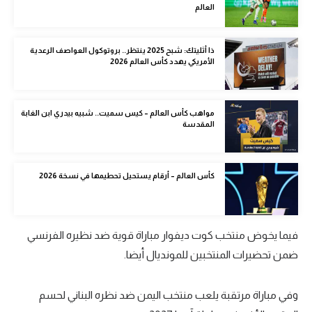
العالم
الوطن العربي
في المونديال
ذا أثليتك: شبح 2025 ينتظر.. بروتوكول العواصف الرعدية
الأمريكي يهدد كأس العالم 2026
رياضة نسائية
آسيا
مواهب كأس العالم – كيس سميت.. شبيه بيدري ابن الغابة
أمريكا
المقدسة
ركن الألعاب
كأس العالم – أرقام يستحيل تحطيمها في نسخة 2026
أقسام خاصة
Gamers
فيما يخوض منتخب كوت ديفوار مباراة قوية ضد نظيره الفرنسي
ميركاتو
ضمن تحضيرات المنتخبين للمونديال أيضا.
تحقيق في الجول
وفي مباراة مرتقبة يلعب منتخب اليمن ضد نظره البناني لحسم
تقرير في الجول