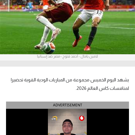
آراء حرة
ركن الألعاب
بطولات
أمريكا 2026
لامين يامال - أحمد فتوح - مصر ضد إسبانيا
الدوري المصري
الدوري الإنجليزي الممتاز
يشهد اليوم الخميس مجموعة من المباريات الودية القوية تحضيرا
لمنافسات كاس العالم 2026.
الدوري الإسباني
ADVERTISEMENT
الدوري الإيطالي
الدوري الألماني
الدوري الفرنسي