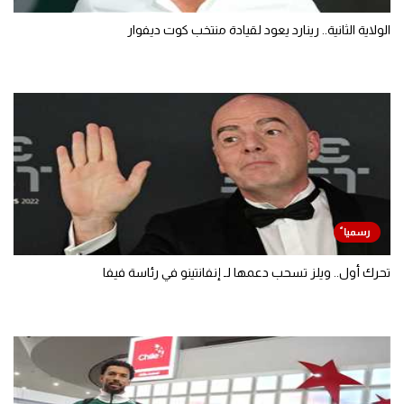
الولاية الثانية.. رينارد يعود لقيادة منتخب كوت ديفوار
تحرك أول.. ويلز تسحب دعمها لـ إنفانتينو في رئاسة فيفا