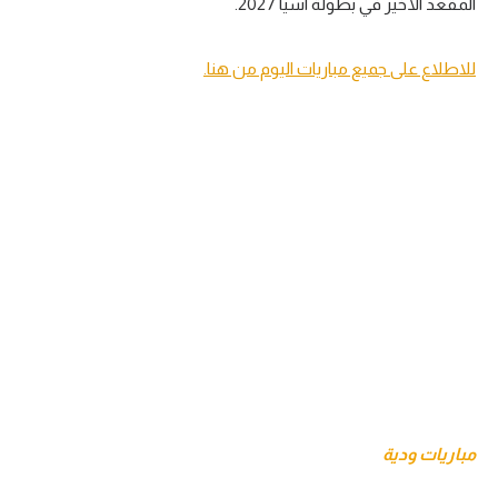
المقعد الأخير في بطولة آسيا 2027.
تحليل في الجول
للاطلاع على جميع مباريات اليوم من هنا.
حكايات في الجول
كويز في الجول
فيديو في الجول
مباريات ودية