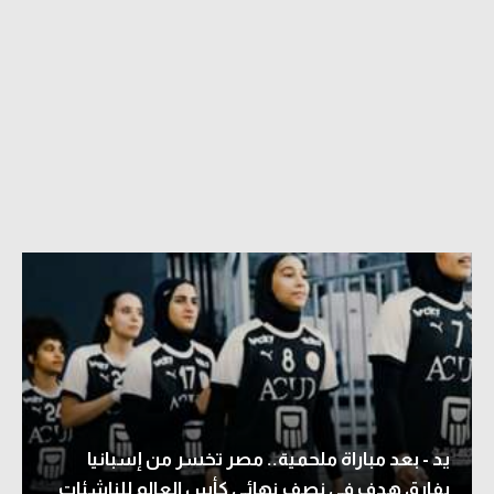
يد - بعد مباراة ملحمية.. مصر تخسر من إسبانيا
بفارق هدف في نصف نهائي كأس العالم للناشئات