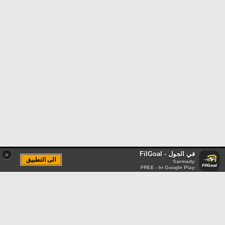
في الجول - FilGoal
×
الى التطبيق
Sarmady
FREE - In Google Play