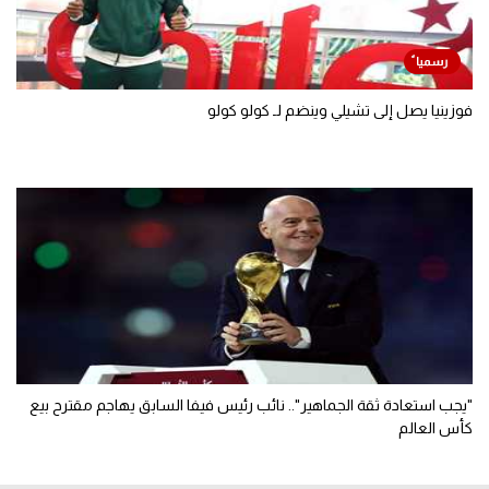
فوزينيا يصل إلى تشيلي وينضم لـ كولو كولو
"يجب استعادة ثقة الجماهير".. نائب رئيس فيفا السابق يهاجم مقترح بيع
كأس العالم