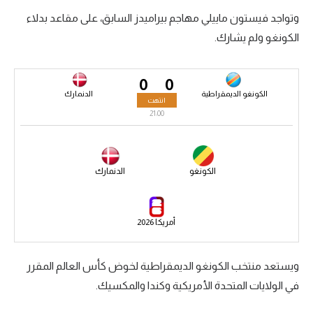
وتواجد فيستون ماييلي مهاجم بيراميدز السابق، على مقاعد بدلاء
سعودي في الجول
الكونغو ولم يشارك.
الدوري الإنجليزي
الدوري الإسباني
0
0
الكونغو الديمقراطية
الدنمارك
انتهت
دوري أبطال أوروبا
21:00
القسم الثاني
رياضات أخرى
الكونغو
الدنمارك
أمم إفريقيا
كرة السلة الأمريكية
أمريكا 2026
كرة سلة
ويستعد منتخب الكونغو الديمقراطية لخوض كأس العالم المقرر
كرة يد
في الولايات المتحدة الأمريكية وكندا والمكسيك.
كرة طائرة