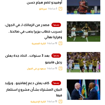
أوفييدو لضم هيثم حسن
3 ساعة |
ميركاتو
مصدر من الزمالك لـ في الجول:
تسريب خطاب بيزيرا يصب في صالحنا..
وقرارنا نهائي
13 ساعة |
الكرة المصرية
بعد 3 سنوات.. اتحاد جدة يعلن
رحيل فابينيو
13 ساعة |
سعودي في الجول
كاف يعلن دعم إنفانتينو.. ويؤيد
البيان المشترك بشأن مشروع استثمار
فيفا
13 ساعة |
الكرة الإفريقية