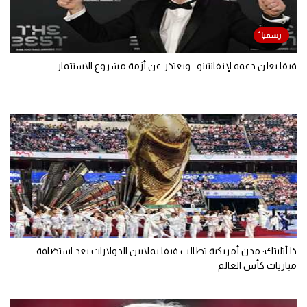
فيفا يعلن دعمه لإنفانتينو.. ويعتذر عن أزمة مشروع الاستثمار
ذا أثليتك: مدن أمريكية تطالب فيفا بملايين الدولارات بعد استضافة
مباريات كأس العالم