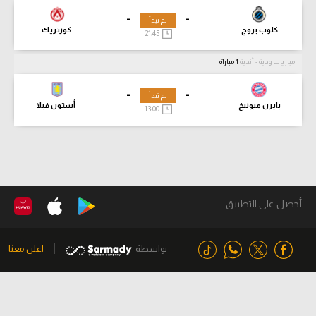
-
-
لم تبدأ
كلوب بروج
كورتريك
21:45
مباريات ودية - أندية
1 مباراة
-
-
لم تبدأ
بايرن ميونيخ
أستون فيلا
13:00
أحصل على التطبيق
بواسطة
اعلن معنا