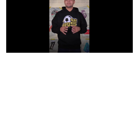
الدوري السعودي للمحترفين
دوري أبطال أوروبا
دوري أبطال إفريقيا
كل البطولات
أقسام
الكرة المصرية
الدوري المصري
الكرة الأوروبية
الكرة الإفريقية
منتخب مصر