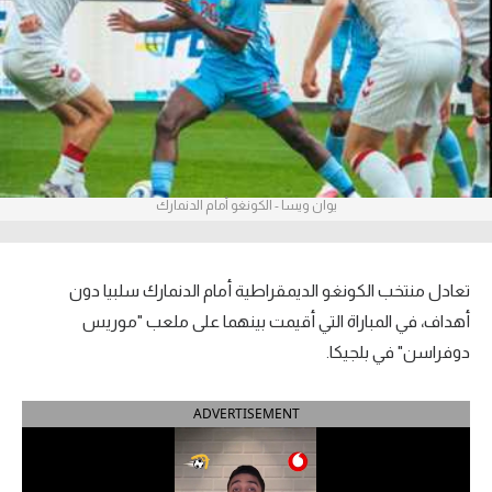
آراء حرة
ركن الألعاب
بطولات
أمريكا 2026
يوان ويسا - الكونغو أمام الدنمارك
الدوري المصري
الدوري الإنجليزي الممتاز
تعادل منتخب الكونغو الديمقراطية أمام الدنمارك سلبيا دون
أهداف، في المباراة التي أقيمت بينهما على ملعب "موريس
الدوري الإسباني
دوفراسن" في بلجيكا.
الدوري الإيطالي
ADVERTISEMENT
الدوري الألماني
الدوري الفرنسي