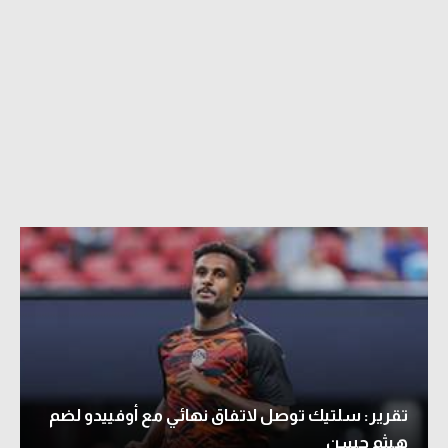
تقرير: سلتيك توصل لاتفاق نهائي مع أوفييدو لضم
هيثم حسن