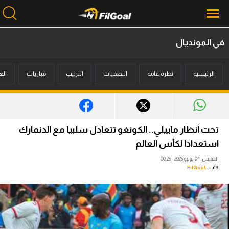
في المونديال
محتوى إخباري
الرئيسية
نظرة عامة
التصفيات
الترتيب
مباريات
اله
الرئيسية
أخبار
مباريات
تحت أنظار ماييلي.. الكونغو تتعادل سلبيا مع الدنمارك
ميركاتو
استعدادا لكأس العالم
الخميس، 04 يونيو 2026 - 00:25
فانتازي في الجول
كتب :
FilGoal
مسابقة التوقعات
فيديوهات
عدسات