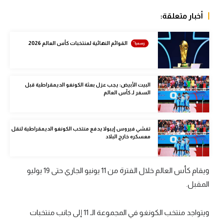
الوطن العربي
أخبار متعلقة:
في المونديال
القوائم النهائية لمنتخبات كأس العالم 2026
رياضة نسائية
آسيا
البيت الأبيض: يجب عزل بعثة الكونغو الديمقراطية قبل
أمريكا
السفر لـ كأس العالم
ركن الألعاب
تفشي فيروس إيبولا يدفع منتخب الكونغو الديمقراطية لنقل
معسكره خارج البلاد
أقسام خاصة
Gamers
ويقام كأس العالم خلال الفترة من 11 يونيو الجاري حتى 19 يوليو
ميركاتو
المقبل.
تحقيق في الجول
ويتواجد منتخب الكونغو في المجموعة الـ 11 إلى جانب منتخبات
تقرير في الجول