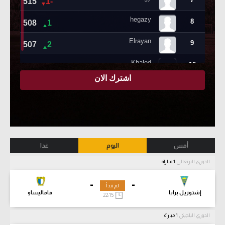
أمس
اليوم
غدا
الدوري البرتغالي
1 مباراة
-
-
لم تبدأ
إشتوريل برايا
فاماليساو
22:15
الدوري البلجيكي
1 مباراة