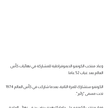
وعاد منتخب الكونغو الديموقراطية للمشاركة في نهائيات كأس
العالم بعد غياب 52 عاما.
الكونغو ستشارك للمرة الثانية، بعدما شاركت في كأس العالم 1974
تحت مسمى "زائير".
وفاز منتخب الكونغو على جامايكا بهدف دون رد في نهائي الملحق