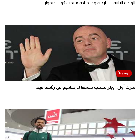
الولاية الثانية.. رينارد يعود لقيادة منتخب كوت ديفوار
تحرك أول.. ويلز تسحب دعمها لـ إنفانتينو في رئاسة فيفا