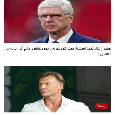
فينجر: إلغاء خطة استثمار فيفا كان ضروريا دون نقاش.. ولم أكن جزءا من
المشروع