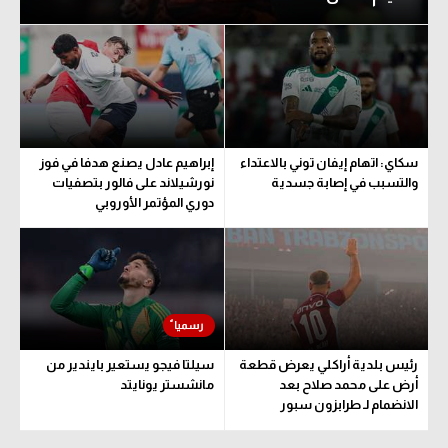
سكاي: اتهام إيفان توني بالاعتداء
إبراهيم عادل يصنع هدفا في فوز
والتسبب في إصابة جسدية
نورشيلاند على فالور بتصفيات
دوري المؤتمر الأوروبي
رئيس بلدية أراكلي يعرض قطعة
سيلتا فيجو يستعير بايندير من
أرض على محمد صلاح بعد
مانشستر يونايتد
الانضمام لـ طرابزون سبور