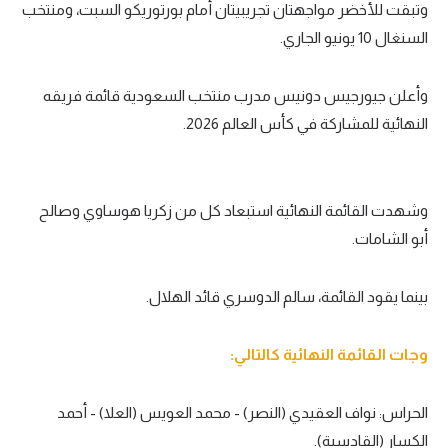
وتبقت للأخضر مواجهتان تجريبيتان أمام بورتوريكو السبت، ومنتخب
تحليل في الجول
السنغال 10 يونيو الجاري.
حكايات في الجول
وأعلن جيورجيس دونيس مدرب منتخب السعودية قائمة فريقه
كويز في الجول
النهائية للمشاركة في كأس العالم 2026.
فيديو في الجول
وشهدت القائمة النهائية استبعاد كل من زكريا هوساوي وصالح
أبو الشامات.
بينما يقود القائمة، سالم الدوسري قائد الهلال.
وجات القائمة النهائية كالتالي:
الحراس: نواف العقيدي (النصر) - محمد العويس (العلا) - أحمد
الكسار (القادسية).