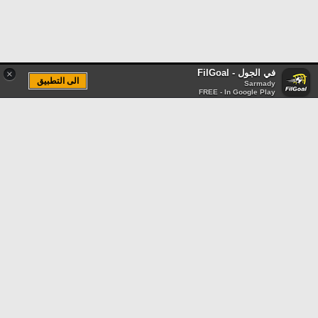
في الجول - FilGoal
×
الى التطبيق
Sarmady
FREE - In Google Play