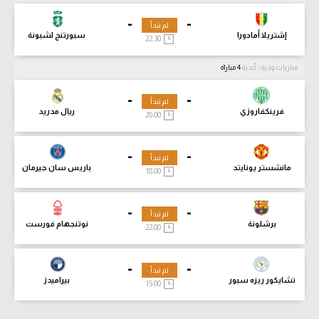
-
-
لم تبدأ
إشتريلا أمادورا
سبورتنج لشبونة
22:30
مباريات ودية - أندية
4 مباراة
-
-
لم تبدأ
فرينكفاروزي
ريال مدريد
20:00
-
-
لم تبدأ
مانشستر يونايتد
باريس سان جيرمان
18:00
-
-
لم تبدأ
برشلونة
نوتنجهام فورست
22:00
-
-
لم تبدأ
تشايكور ريزه سبور
بيراميدز
15:00