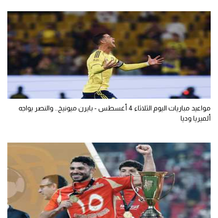
مواعيد مباريات اليوم الثلاثاء 4 أغسطس - بايرن ميونيخ.. والنصر يواجه
ألميريا وديا