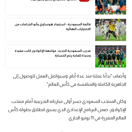
الوطن العربي
في المونديال
قائمة السعودية - استبعاد هوساوي وأبو الشامات من
رياضة نسائية
الاختيارات النهائية
آسيا
مدرب السعودية الجديد: مواجهة الإكوادور كانت مفيدة
أمريكا
وجيدة للغاية رغم الخسارة
ركن الألعاب
وأضاف "بدأنا عملنا منذ عدة أيام، وسنواصل العمل للوصول إلى
الجاهزية الكاملة والمنافسة في كأس العالم".
أقسام خاصة
Gamers
وكان المنتخب السعودي خسر أولى مبارياته التجريبية أمام منتخب
ميركاتو
الإكوادور، ضمن البرنامج الإعدادي الذي يسبق انطلاق بطولة كأس
تحقيق في الجول
العالم المقررة في 11 يونيو الجاري.
تقرير في الجول