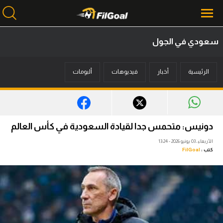
سعودي في الجول
محتوى إخباري
الرئيسية
أخبار
فيديوهات
ألبومات
الرئيسية
أخبار
مباريات
دونيس: متحمس جدا لقيادة السعودية في كأس العالم
ميركاتو
الأربعاء، 03 يونيو 2026 - 13:24
كتب :
FilGoal
فانتازي في الجول
مسابقة التوقعات
فيديوهات
عدسات