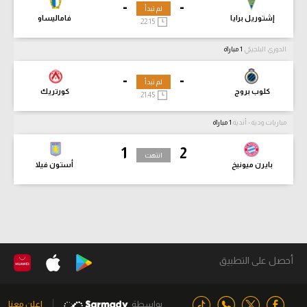
-
-
لم تبدأ
إشتوريل برايا
فاماليساو
22:15
الدوري البلجيكي
1 مباراة
-
-
لم تبدأ
كلوب بروج
كورتريك
21:45
مباريات ودية - أندية
1 مباراة
1
2
انتهت
بايرن ميونيخ
أستون فيلا
أحصل على التطبيق
بواسطة
اعلن معنا