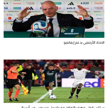
الاتحاد الأرجنتيني يدعم إنفانتينو
سكاي: نابولي مهتم بالتعاقد مع جابرييل جيسوس من أرسنال