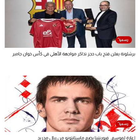
برشلونة يعلن فتح باب حجز تذاكر مواجهة الأهلي في كأس خوان جامبر
إعارة لموسم.. فيورنتينا يضم ماستانتونو من ريال مدريد