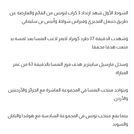
تحليل في الجول
الشوط الأول شهد ارتداد 3 كرات لتونس من القائم والعارضة عن
حكايات في الجول
طريق حنبعل المجبري وفيراس شواط وأنيس بن سليماني.
كويز في الجول
وشهدت الدقيقة 37 طرد كونراد لايمر لاعب النمسا بعد لمسة يد
فيديو في الجول
منعت هدفا محققا.
وسجل مارسيل سابيتزير هدف فوز النمسا بالدقيقة 63 من عمر
المباراة.
ويتواجد منتخب النمسا في المجموعة العاشرة مع الجزائر والأرجنتين
والأردن.
بينما يقع منتخب تونس في المجموعة السادسة مع هولندا واليابان
والسويد.