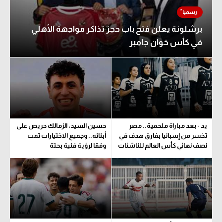
برشلونة يعلن فتح باب حجز تذاكر مواجهة الأهلي
في كأس خوان جامبر
يد - بعد مباراة ملحمية.. مصر
حسين السيد: الزمالك حريص على
تخسر من إسبانيا بفارق هدف في
أبنائه.. وجميع الاختيارات تمت
نصف نهائي كأس العالم للناشئات
وفقا لرؤية فنية بحتة