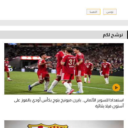
تونس
النمسا
نرشح لكم
استعدادا للسوبر الألماني.. بايرن ميونيخ يتوج بكأس أودي بالفوز على
أستون فيلا بثنائية