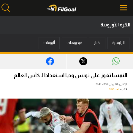
الكرة الأوروبية
محتوى إخباري
الرئيسية
أخبار
فيديوهات
ألبومات
الرئيسية
أخبار
مباريات
النمسا تفوز على تونس وديا استعدادا لـ كأس العالم
ميركاتو
الإثنين، 01 يونيو 2026 - 23:48
كتب :
FilGoal
فانتازي في الجول
مسابقة التوقعات
فيديوهات
عدسات