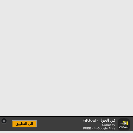
في الجول - FilGoal
×
الى التطبيق
Sarmady
FREE - In Google Play