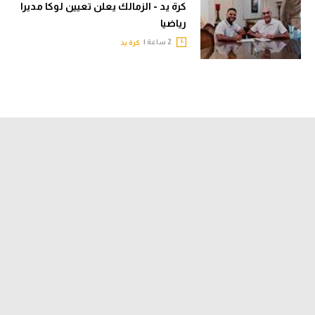
كرة يد - الزمالك يعلن تعيين لوكا مديرا
رياضيا
2 ساعة |
كرة يد