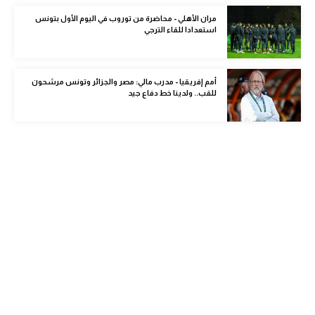
الوطن العربي
مران الأهلي - محاضرة من توروب في اليوم الأول بتونس
استعدادا للقاء الترجي
في المونديال
رياضة نسائية
أمم إفريقيا - مدرب مالي: مصر والجزائر وتونس مرشحون
للقب.. ولدينا خط دفاع جيد
آسيا
أمريكا
ركن الألعاب
أقسام خاصة
Gamers
ميركاتو
تحقيق في الجول
تقرير في الجول