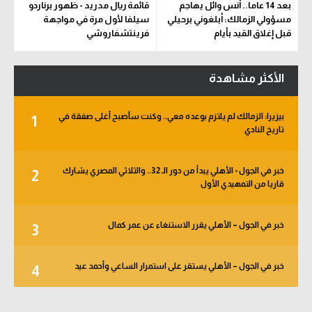
بعد 14 عاما.. أنس وائل يهاجم
قائمة ريال مدريد - ظهور برناردو
مسؤولي الزمالك: أبلغوني برحيلي
سيلفا لأول مرة في مواجهة
قبل إغلاق القيد بأيام
فرينتشفاروشي
الأكثر مشاهدة
بيزيرا: الزمالك لم يلتزم بوعده معي.. وكنت سأصبح أغلى صفقة في
1
تاريخ النادي
خبر في الجول - الأهلي يبدأ من دور الـ 32.. والثلاثي المصري يشارك
2
قاريا من التمهيدي الأول
خبر في الجول – الأهلي يقرر الاستنغاء عن عمر كمال
3
خبر في الجول – الأهلي يستقر على استمرار الساعي وأحمد عيد
4