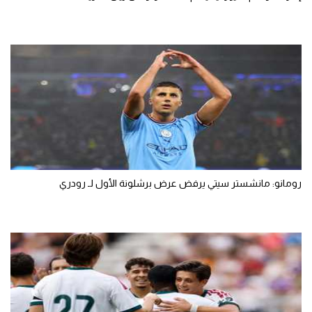
رومانو: مانشستر سيتي يرفض عرض برشلونة الأول لـ رودري