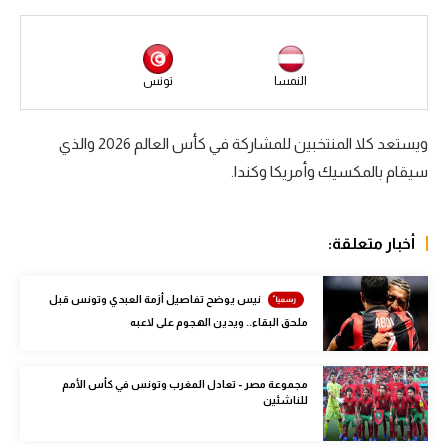
سعودي في الجول
الدوري الإنجليزي
النمسا
تونس
الدوري الإسباني
ويستعد كلا المنتخبين للمشاركة في كأس العالم 2026 والذي
دوري أبطال أوروبا
سيقام بالمكسيك وأمريكا وكندا.
القسم الثاني
رياضات أخرى
أخبار متعلقة:
أمم إفريقيا
نيس يوضح تفاصيل أزمة العبدي وتونس قبل
كرة السلة الأمريكية
ملحق البقاء.. ويدين الهجوم على لاعبه
كرة سلة
مجموعة مصر - تعادل المغرب وتونس في كأس الأمم
كرة يد
للناشئين
كرة طائرة