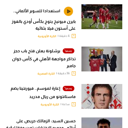
استعدادا للسوبر الألماني..
بايرن ميونيخ يتوج بكأس أودي بالفوز
على أستون فيلا بثنائية
6 دقيقة |
الكرة الأوروبية
برشلونة يعلن فتح باب حجز
تذاكر مواجهة الأهلي في كأس خوان
جامبر
36 دقيقة |
الكرة المصرية
إعارة لموسم.. فيورنتينا يضم
ماستانتونو من ريال مدريد
ساعة |
الكرة الأوروبية
حسين السيد: الزمالك حريص على
أبنائه.. وجميع الاختيارات تمت وفقا لرؤية