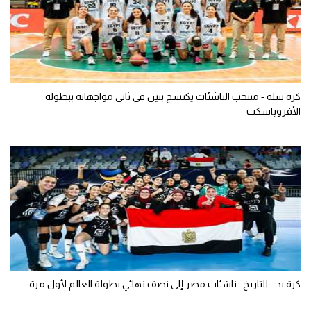
كرة سلة - منتخب الناشئات يكتسح بنين في ثاني مواجهاته ببطولة
الأفروباسكت
كرة يد - للتاريخ.. ناشئات مصر إلى نصف نهائي بطولة العالم لأول مرة