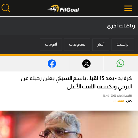
رياضات أخرى
محتوى إخباري
الرئيسية
أخبار
فيديوهات
ألبومات
الرئيسية
أخبار
مباريات
كرة يد - بعد 15 لقبا.. باسم السبكي يعلن رحيله عن
ميركاتو
الترجي ويكشف اللقب الأغلى
الأحد، 31 مايو 2026 - 16:46
فانتازي في الجول
كتب :
FilGoal
مسابقة التوقعات
فيديوهات
عدسات