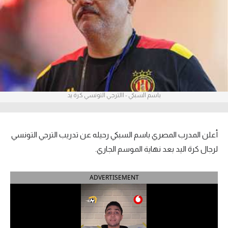
آراء حرة
ركن الألعاب
بطولات
أمريكا 2026
باسم السبكي - االترجي التونسي كرة يد
الدوري المصري
الدوري الإنجليزي الممتاز
أعلن المدرب المصري باسم السبكي رحيله عن تدريب الترجي التونسي
لرجال كرة اليد بعد نهاية الموسم الجاري.
الدوري الإسباني
ADVERTISEMENT
الدوري الإيطالي
الدوري الألماني
الدوري الفرنسي