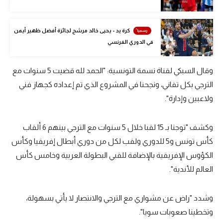
الوطن العربي
في المونديال
كرة يد - يحيى خالد مرشح لجائزة أفضل ظهير أيمن
في الدوري الفرنسي
رياضة نسائية
آسيا
وقال السبكي لقناة نسمة التونسية: "الحمد لله قضيت 5 سنوات مع
الترجي بكل تفاني، ونجحنا في المشروع الذي تم إعداده كجهاز فني
أمريكا
ولاعبين وإدارة".
ركن الألعاب
وكشف "توجنا بـ 15 لقبا خلال 5 سنوات مع الترجي بينهم 6 ألقاب
كأس تونس و5 للدوري ولقب لكل من دوري أبطال إفريقيا وكأس
أقسام خاصة
الكؤوس الإفريقية بالإضافة للقبي البطولة العربية وخامس كأس
Gamers
العالم للأندية".
ميركاتو
تحقيق في الجول
وشدد "راض عن مشواري مع الترجي والانتصار لا يأتي بسهولة،
وتخطينا صعوبات سويا".
تقرير في الجول