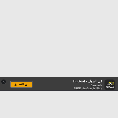
في الجول - FilGoal
×
الى التطبيق
Sarmady
FREE - In Google Play