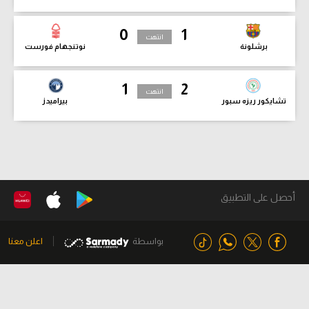
0
1
انتهت
برشلونة
نوتنجهام فورست
1
2
انتهت
تشايكور ريزه سبور
بيراميدز
أحصل على التطبيق
بواسطة
اعلن معنا