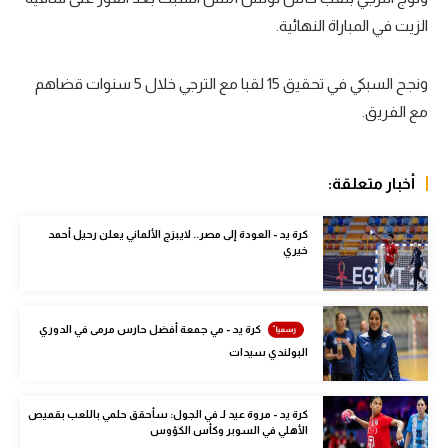
الزيت في المباراة النهائية.
سعودي في الجول
الدوري الإنجليزي
ونجح السبكي في تحقيق 15 لقبا مع الترجي خلال 5 سنوات قضاهم
الدوري الإسباني
مع الفريق.
دوري أبطال أوروبا
أخبار متعلقة:
القسم الثاني
رياضات أخرى
كرة يد - العودة إلى مصر.. لايبزج الألماني يعلن رحيل أحمد
خيري
أمم إفريقيا
كرة السلة الأمريكية
كرة يد - مي جمعة أفضل حارس مرمى في الدوري
كرة سلة
البولندي سيدات
كرة يد
كرة يد - مروة عيد لـ في الجول: سأحقق حلمي باللعب بقميص
كرة طائرة
الأهلي في السوبر وكأس الكؤوس