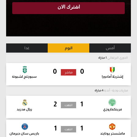
أمس
اليوم
غدا
الدوري البرتغالي
1 مباراة
0
0
مباشر
إشتريلا أمادورا
سبورتنج لشبونة
مباريات ودية - أندية
4 مباراة
2
1
انتهت
فرينكفاروزي
ريال مدريد
1
1
انتهت
مانشستر يونايتد
باريس سان جيرمان