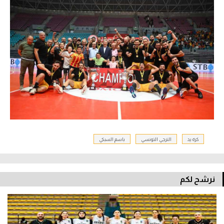
كرة يد
الترجي التونسي
باسم السبكي
نرشح لكم