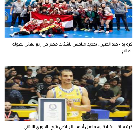
كرة يد - ضد الصين.. تحديد منافس ناشئات مصر في ربع نهائي بطولة
العالم
كرة سلة – بقيادة إسماعيل أحمد.. الرياضي يتوج بالدوري اللبناني