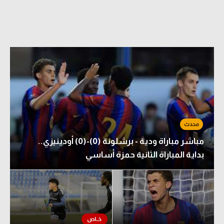
مباشر مباراة ودية - برشلونة (0)-(0) أودينيزي..
بداية المباراة الثانية حمزة أساسي