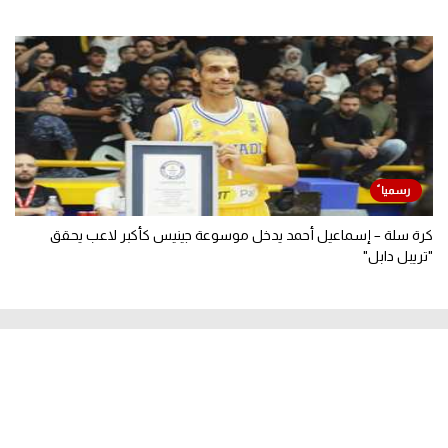
كرة سلة – إسماعيل أحمد يدخل موسوعة جينيس كأكبر لاعب يحقق
"تريبل دابل"