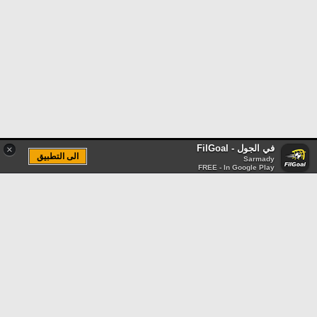
في الجول - FilGoal
×
الى التطبيق
Sarmady
FREE - In Google Play