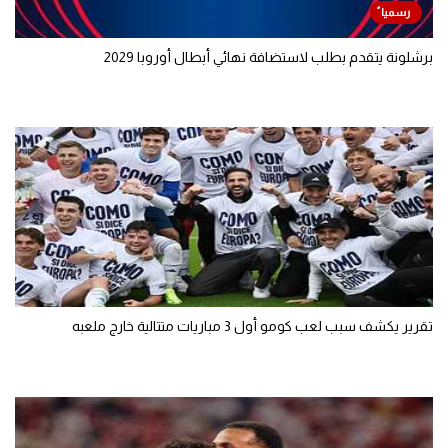
برشلونة يتقدم بطلب لاستضافة نهائي أبطال أوروبا 2029
تقرير يكشف سبب لعب كومو أول 3 مباريات متتالية خارج ملعبه