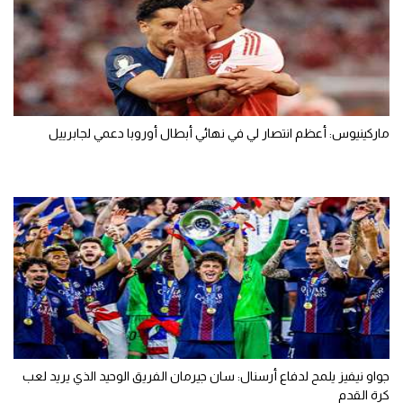
ماركينيوس: أعظم انتصار لي في نهائي أبطال أوروبا دعمي لجابرييل
جواو نيفيز يلمح لدفاع أرسنال: سان جيرمان الفريق الوحيد الذي يريد لعب
كرة القدم