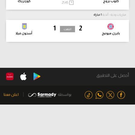
كلوب بروج
كورتريك
21:45
مباريات ودية - أندية
1 مباراة
1
2
انتهت
بايرن ميونيخ
أستون فيلا
أحصل على التطبيق
بواسطة
اعلن معنا