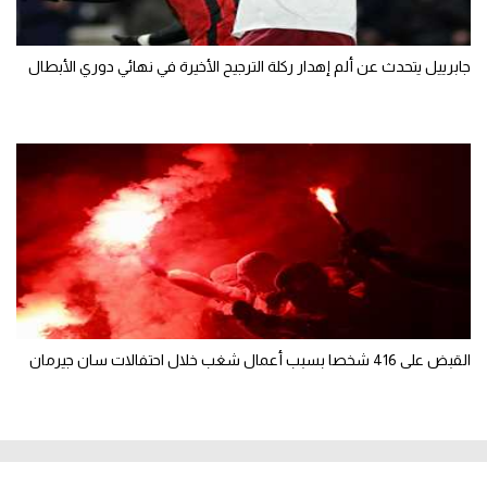
جابرييل يتحدث عن ألم إهدار ركلة الترجيح الأخيرة في نهائي دوري الأبطال
القبض على 416 شخصا بسبب أعمال شغب خلال احتفالات سان جيرمان