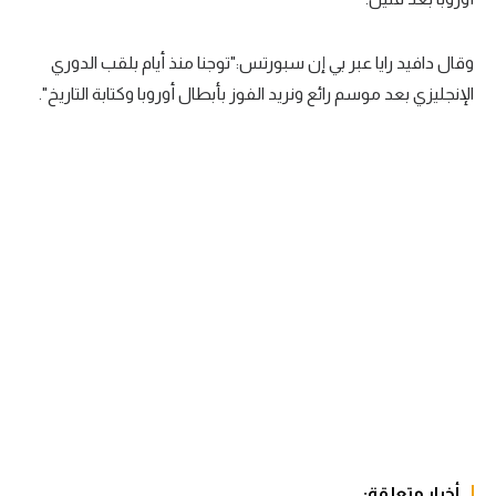
سعودي في الجول
وقال دافيد رايا عبر بي إن سبورتس:"توجنا منذ أيام بلقب الدوري
الدوري الإنجليزي
الإنجليزي بعد موسم رائع ونريد الفوز بأبطال أوروبا وكتابة التاريخ".
الدوري الإسباني
دوري أبطال أوروبا
القسم الثاني
رياضات أخرى
أمم إفريقيا
كرة السلة الأمريكية
كرة سلة
كرة يد
كرة طائرة
أخبار متعلقة: