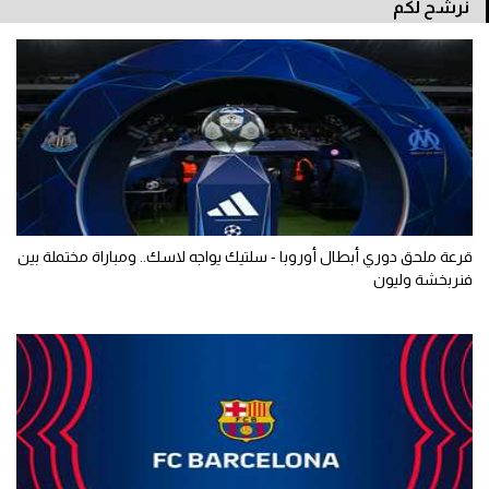
نرشح لكم
قرعة ملحق دوري أبطال أوروبا - سلتيك يواجه لاسك.. ومباراة مختملة بين
فنربخشة وليون