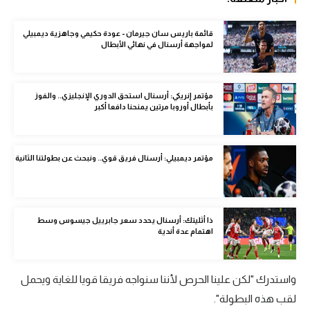
الوطن العربي
قائمة باريس سان جيرمان - عودة حكيمي وجاهزية ديمبيلي
في المونديال
لمواجهة أرسنال في نهائي الأبطال
رياضة نسائية
آسيا
مؤتمر إنريكي: أرسنال استحق الدوري الإنجليزي.. والفوز
بأبطال أوروبا مرتين يمنحنا دافعا أكبر
أمريكا
ركن الألعاب
مؤتمر ديمبيلي: أرسنال فريق قوي.. ونبحث عن بطولتنا الثانية
أقسام خاصة
Gamers
ذا أثليتك: أرسنال يحدد سعر جابرييل جيسوس وسط
اهتمام عدة أندية
ميركاتو
تحقيق في الجول
واستدرك "لكن علينا الحرص لأننا سنواجه فريقا قويا للغاية ويحمل
لقب هذه البطولة".
تقرير في الجول