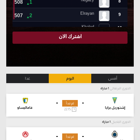
أمس
اليوم
غدا
الدوري البرتغالي
1 مباراة
-
-
لم تبدأ
إشتوريل برايا
فاماليساو
22:15
الدوري البلجيكي
1 مباراة
-
-
لم تبدأ