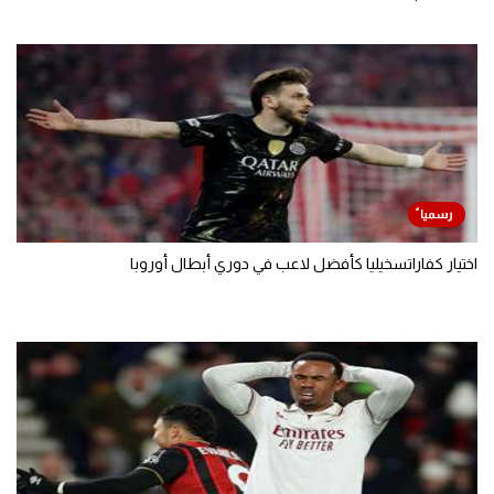
اختيار كفاراتسخيليا كأفضل لاعب في دوري أبطال أوروبا