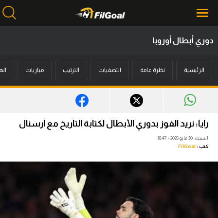
دوري أبطال أوروبا
محتوى إخباري
الرئيسية
نظرة عامة
التصفيات
الترتيب
مباريات
اله
الرئيسية
أخبار
مباريات
رايا: نريد الفوز بدوري الأبطال لكتابة التاريخ مع أرسنال
ميركاتو
السبت، 30 مايو 2026 - 18:47
كتب :
FilGoal
فانتازي في الجول
مسابقة التوقعات
فيديوهات
عدسات