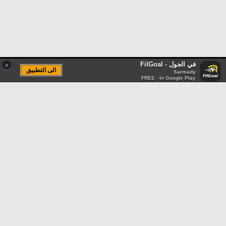
في الجول - FilGoal
×
الى التطبيق
Sarmady
FREE - In Google Play