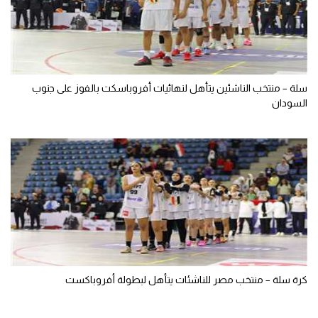
سلة – منتخب الناشئين يتأهل لنهائيات أفروباسكت بالفوز على جنوب
السودان
كرة سلة – منتخب مصر للناشئات يتأهل لبطولة أفروباكست