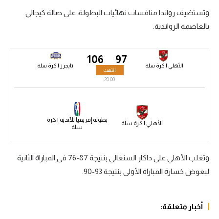
وتستضيف رواندا منافسات نهائيات البطولة، على صالة كيجالي
سعودي في الجول
بالعاصمة الرواندية.
الدوري الإنجليزي
الدوري الإسباني
106
97
الأهلي | كرة سلة
تايجرز | كرة سلة
انتهت
دوري أبطال أوروبا
20:00
القسم الثاني
رياضات أخرى
بطولة إفريقيا للأندية | كرة
الأهلي | كرة سلة
سلة
أمم إفريقيا
كرة السلة الأمريكية
وتغلب الأهلي على داكار السنغالي بنتيجة 87-76 في المباراة الثانية
كرة سلة
ليعوض خسارة المباراة الأولى بنتيجة 93-90.
كرة يد
أخبار متعلقة:
كرة طائرة