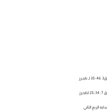
ق3: 46-38 لـ تايجرز
ق 7: 34-28 لتايجرز
بداية الربع الثاني