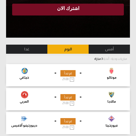
أمس
اليوم
غدا
مباريات ودية - أندية
3 مباراة
-
-
لم تبدأ
موناكو
خيتافي
21:00
-
-
لم تبدأ
مالاجا
العربي
21:00
-
-
لم تبدأ
فيورنتينا
ديبورتيفو ألافيس
21:00