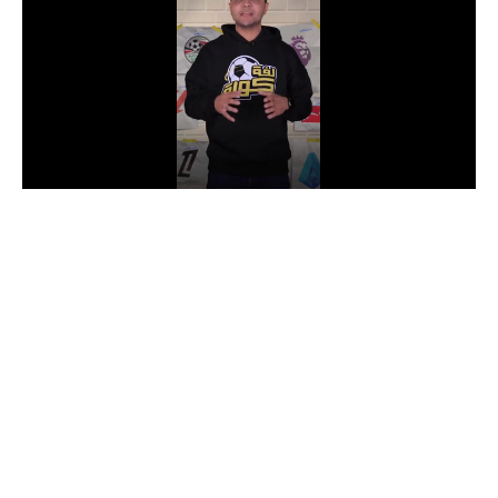
الدوري السعودي للمحترفين
دوري أبطال أوروبا
دوري أبطال إفريقيا
كل البطولات
أقسام
الكرة المصرية
الدوري المصري
الكرة الأوروبية
الكرة الإفريقية
منتخب مصر