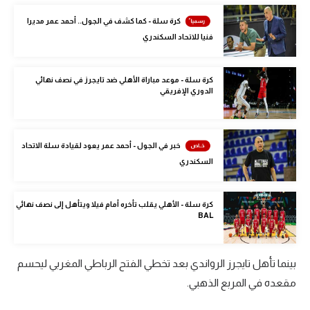
الوطن العربي
كرة سلة - كما كشف في الجول.. أحمد عمر مديرا
فنيا للاتحاد السكندري
في المونديال
رياضة نسائية
كرة سلة - موعد مباراة الأهلي ضد تايجرز في نصف نهائي
الدوري الإفريقي
آسيا
أمريكا
خبر في الجول - أحمد عمر يعود لقيادة سلة الاتحاد
ركن الألعاب
السكندري
أقسام خاصة
كرة سلة - الأهلي يقلب تأخره أمام فيلا ويتأهل إلى نصف نهائي
BAL
Gamers
ميركاتو
بينما تأهل تايجرز الرواندي بعد تخطي الفتح الرباطي المغربي ليحسم
تحقيق في الجول
مقعده في المربع الذهبي.
تقرير في الجول