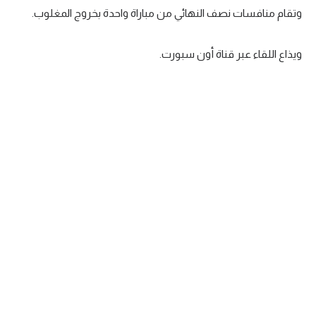
وتقام منافسات نصف النهائي من مباراة واحدة بخروج المغلوب.
تحليل في الجول
حكايات في الجول
ويذاع اللقاء عبر قناة أون سبورت.
كويز في الجول
فيديو في الجول