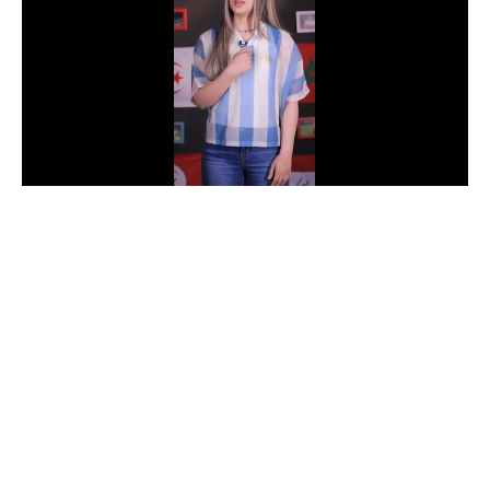
الدوري السعودي للمحترفين
دوري أبطال أوروبا
دوري أبطال إفريقيا
كل البطولات
أقسام
الكرة المصرية
الدوري المصري
الكرة الأوروبية
الكرة الإفريقية
منتخب مصر