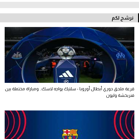
نرشح لكم
قرعة ملحق دوري أبطال أوروبا - سلتيك يواجه لاسك.. ومباراة مختملة بين
فنربخشة وليون