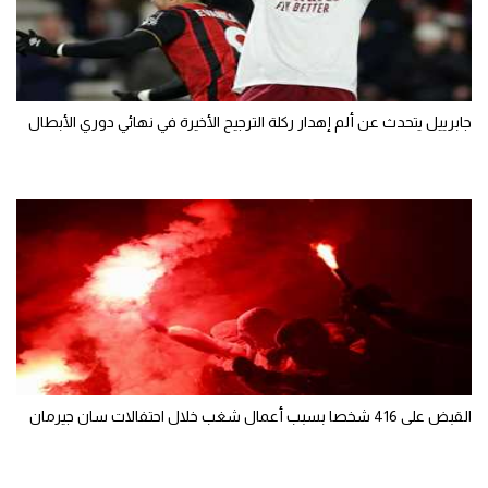
جابرييل يتحدث عن ألم إهدار ركلة الترجيح الأخيرة في نهائي دوري الأبطال
القبض على 416 شخصا بسبب أعمال شغب خلال احتفالات سان جيرمان