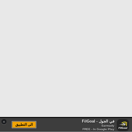
في الجول - FilGoal
×
الى التطبيق
Sarmady
FREE - In Google Play