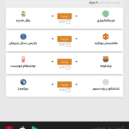
مباريات ودية - أندية
4 مباراة
-
-
لم تبدأ
فرينكفاروزي
ريال مدريد
20:00
-
-
لم تبدأ
مانشستر يونايتد
باريس سان جيرمان
18:00
-
-
لم تبدأ
برشلونة
نوتنجهام فورست
22:00
-
-
لم تبدأ
تشايكور ريزه سبور
بيراميدز
15:00
أحصل على التطبيق