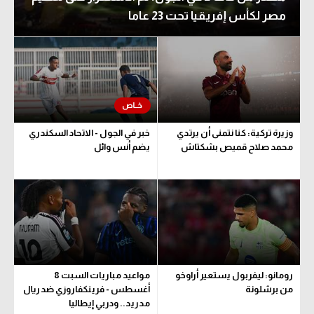
مصر لكأس إفريقيا تحت 23 عاما
وزيرة تركية: كنا نتمنى أن يرتدي
خبر في الجول - الاتحاد السكندري
محمد صلاح قميص بشكتاش
يضم أنس وائل
رومانو: ليفربول يستعير أراوخو
مواعيد مباريات السبت 8
من برشلونة
أغسطس - فرينكفاروزي ضد ريال
مدريد.. ودربي إيطاليا