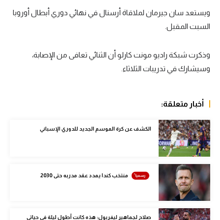
ويستعد سان جيرمان لملاقاة أرسنال في نهائي دوري أبطال أوروبا
سعودي في الجول
السبت المقبل.
الدوري الإنجليزي
الدوري الإسباني
وذكرت شبكة راديو مونت كارلو أن الثنائي تعافى من الإصابة،
وسيشارك في تدريبات الثلاثاء.
دوري أبطال أوروبا
القسم الثاني
أخبار متعلقة:
رياضات أخرى
الكشف عن كرة الموسم الجديد للدوري الإسباني
أمم إفريقيا
كرة السلة الأمريكية
كرة سلة
منتخب كندا يمدد عقد مدربه حتى 2030
كرة يد
كرة طائرة
صلاح لجماهير ليفربول: هذه كانت أطول ليلة في حياتي