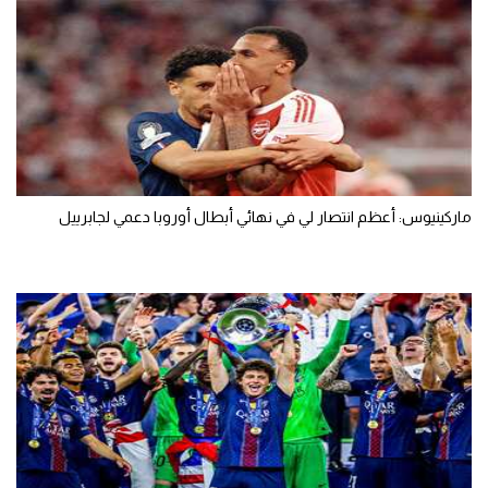
ماركينيوس: أعظم انتصار لي في نهائي أبطال أوروبا دعمي لجابرييل