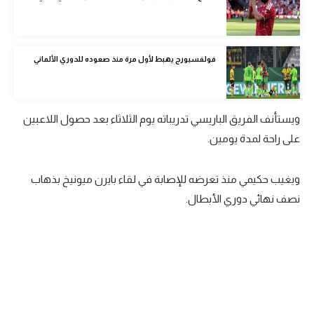
الوطن العربي
في المونديال
فولفسبورج يهبط لأول مرة منذ صعوده للدوري الألماني
رياضة نسائية
آسيا
ويستأنف الفريق الباريسي تدريباته يوم الثلاثاء بعد حصول اللاعبين
أمريكا
على راحة لمدة يومين.
ركن الألعاب
ويغيب حكيمي منذ تعرضه للإصابة في لقاء بايرن ميونيخ بذهاب
نصف نهائي دوري الأبطال.
أقسام خاصة
Gamers
ميركاتو
تحقيق في الجول
تقرير في الجول