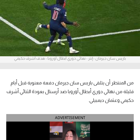
آراء حرة
ركن الألعاب
بطولات
أمريكا 2026
باريس سان جيرمان - إنتر - نهائي دوري أبطال أوروبا - هدف أشرف حكيمي
الدوري المصري
الدوري الإنجليزي الممتاز
من المنتظر أن يتلقى باريس سان جيرمان دفعة معنوية قبل أيام
قليلة من نهائي دوري أبطال أوروبا ضد أرسنال بعودة الثنائي أشرف
الدوري الإسباني
حكيمي وعثمان ديمبيلي.
الدوري الإيطالي
ADVERTISEMENT
الدوري الألماني
الدوري الفرنسي