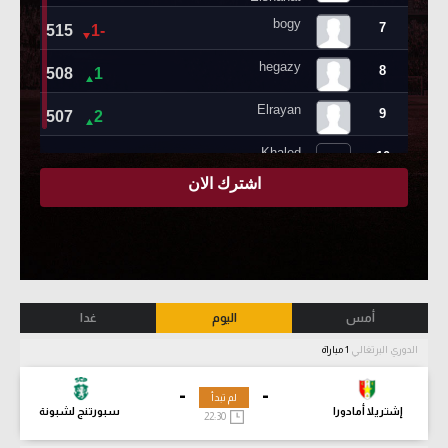
أمس
اليوم
غدا
الدوري البرتغالي
1 مباراة
-
-
لم تبدأ
إشتريلا أمادورا
سبورتنج لشبونة
22:30