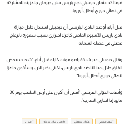
فيما أكد عثمان ديمبيلي نجم باريس سان جيرمان جاهزيته للمشاركة
في نهائي دوري أبطال أوروبا.
قبل أيام، أوضح النادي الباريسي أن ديمبيلي استبدل خلال مباراة
نادي باريس الأسبوع الماضي كإجراء احترازي بسبب شعوره بانزعاج
عضلي في عضلة السمانة.
وقال ديمبيلي عبر شبكة راديو مونت كارلو قبل أيام: "شعرت ببعض
القلق خلال مباراتنا ضد نادي باريس، لكنني بخير الآن، وسأكون جاهزا
لنهائي دوري أبطال أوروبا".
وأضاف الدولي الفرنسي "أتمنى أن أكون على أرض الملعب يوم 30
مايو، إذا اختارني المدرب".
أشرف حكيمي
عثمان ديمبيلي
باريس سان جيرمان
أرسنال