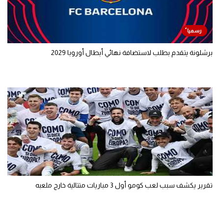
برشلونة يتقدم بطلب لاستضافة نهائي أبطال أوروبا 2029
تقرير يكشف سبب لعب كومو أول 3 مباريات متتالية خارج ملعبه