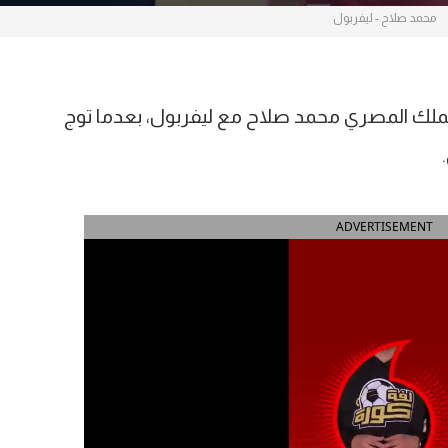
محمد صلاح - ليفربول
الأفضل فرديا للملك المصري محمد صلاح مع ليفربول، بعدما توج
ADVERTISEMENT