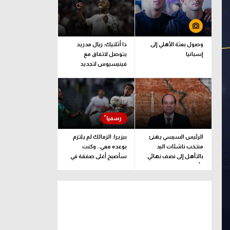
وصول بعثة الأهلي إلى
ذا أثلتيك: ريال مدريد
إسبانيا
يتوصل لاتفاق مع
فينيسيوس لتجديد
عقده
الرئيس السيسي يهنئ
بيزيرا: الزمالك لم يلتزم
منتخب ناشئات اليد
بوعده معي.. وكنت
بالتأهل إلى نصف نهائي
سأصبح أغلى صفقة في
كأس العالم
تاريخ النادي