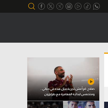
أقسام خاصة
Gamers
يكية
ميركاتو
تحقيق في الجول
تقرير في الجول
تحليل في الجول
حكايات في الجول
صلاح: لم أعش تجربة مثل هذه في حياتي..
ومتحمس لبداية المغامرة مع طرابزون
كويز في الجول
فيديو في الجول