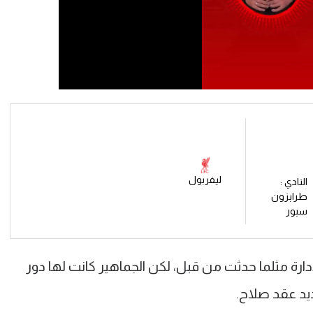
ليفربول
النادي :
طرابزون
سبور
ارة مثلما حدثت من قبل، لكن الجماهير كانت لها دور
يد عقد صلاح.