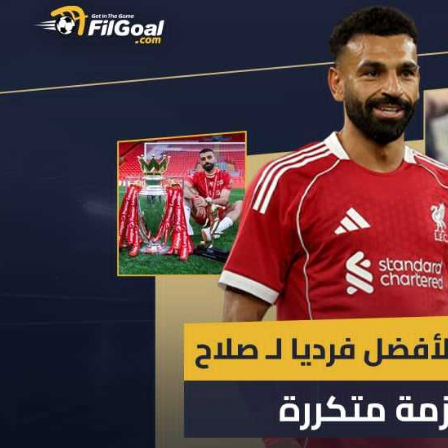
آسيا
دوري أبطال أوروبا
لسعودي للمحترفين
أمريكا
القسم الثاني
ل أوروبا
ركن الألعاب
رياضات أخرى
ل إفريقيا