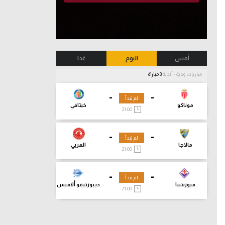
أمس
اليوم
غدا
مباريات ودية - أندية
3 مباراة
-
-
لم تبدأ
موناكو
خيتافي
21:00
-
-
لم تبدأ
مالاجا
العربي
21:00
-
-
لم تبدأ
فيورنتينا
ديبورتيفو ألافيس
21:00