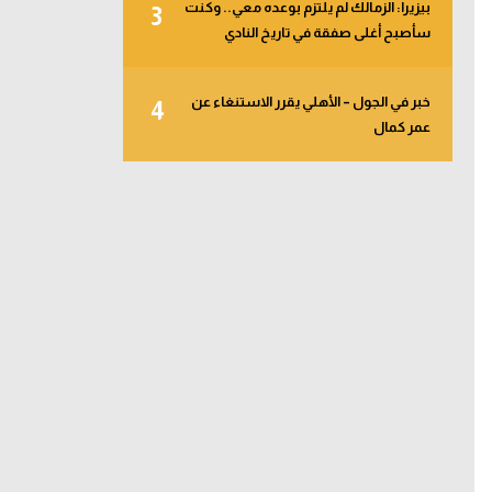
بيزيرا: الزمالك لم يلتزم بوعده معي.. وكنت
3
سأصبح أغلى صفقة في تاريخ النادي
خبر في الجول – الأهلي يقرر الاستنغاء عن
4
عمر كمال