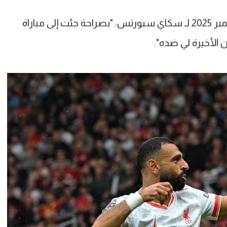
الانفجار كان بعد المباراة وقال في 2 سبتمبر 2025 لـ سكاي سبورتس: "بصراحة جئت إلى مباراة
ن الأخيرة لي ضده".