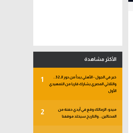
الأكثر مشاهدة
خبر في الجول - الأهلي يبدأ من دور الـ 32..
1
والثلاثي المصري يشارك قاريا من التمهيدي
الأول
ميدو: الزمالك وقع في أيدي حفنة من
2
المحتالين.. والتاريخ سيخلد موقفنا