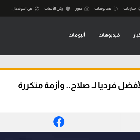
مباريات
فيديوهات
صور
ركن الألعاب
في المونديال
بار
فيديوهات
ألبومات
أقسام
أمم إفريقيا
الكرة المصرية
كرة السلة الأمر
الدوري المصري
لمصري
كرة سلة
الكرة الأوروبية
نجليزي الممتاز
كرة يد
الكرة الإفريقية
إسباني
كرة طائرة
منتخب مصر
إيطالي
الوطن العربي
سعودي في الجول
في المونديال
لماني
الدوري الإنجليزي
رياضة نسائية
لفرنسي
الدوري الإسباني