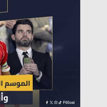
آراء حرة
الدوري ا
ركن الألعاب
دوري أبطا
دوري أبطا
كل البطولات