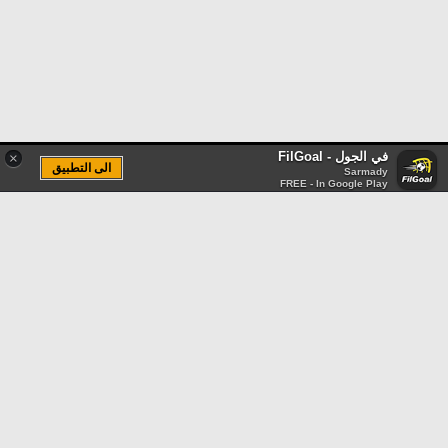
في الجول - FilGoal
×
الى التطبيق
Sarmady
FREE - In Google Play