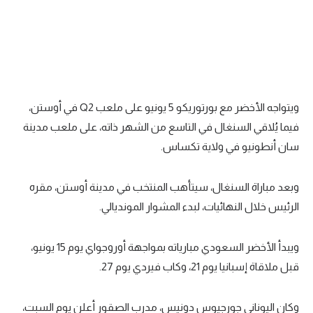
الوطن العربي
في المونديال
رياضة نسائية
آسيا
ويتواجه الأخضر مع بورتوريكو 5 يونيو على ملعب Q2 في أوستن،
أمريكا
فيما يُلاقي السنغال في التاسع من الشهر ذاته، على ملعب مدينة
سان أنطونيو في ولاية تكساس.
ركن الألعاب
وبعد مباراة السنغال، سيتأهب المنتخب في مدينة أوستن، مقره
أقسام خاصة
الرئيس خلال النهائيات، لبدء المشوار المونديالي.
Gamers
ويبدأ الأخضر السعودي مبارياته بمواجهة أوروجواي يوم 15 يونيو،
ميركاتو
قبل ملاقاة إسبانيا يوم 21، وكاب فيردي يوم 27.
تحقيق في الجول
تقرير في الجول
وكان اليوناني جورجيوس دونيس، مدرب الصقور أعلن يوم السبت،