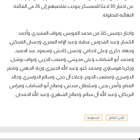
عن اختيار 30 لاعبًا للمعسكر يتوجب تقلصيهم إلى 26 في القائمة
تحليل في الجول
النهائية للبطولة.
حكايات في الجول
واختار دونيس كلًا من محمد العويس، ونواف العقيدي، وأحمد
كويز في الجول
الكسار، وعبد القدوس عطية، وعبد الإله العمري، وحسان التمبكتي،
فيديو في الجول
وجهاد ذكري، وعلي لاجامي، وحسن كادش، وسعود عبد الحميد،
ومحمد أبو الشامات، وعلي مجرشي، ومتعب الحربي، ونواف بوشل،
وزكريا هوساوي، ومحمد كنو، وعبد الله الخيبري، وزياد الجهني، وناصر
الدوسري، ومصعب الجوير، وعلاء آل حجي، وسالم الدوسري، وخالد
الغنام، وأيمن يحيى، وسلطان مندش، وصالح أبو الشامات، وفراس
البريكان، وعبد الله آل سالم، وصالح الشهري، وعبد الله الحمدان.
كأس العالم
السعودية