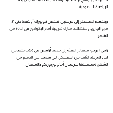
الرياضية السعودية.
سعودي في الجول
الدوري الإنجليزي
وينقسم المعسكر إلى مرحلتين، تحتضن نيويورك أولاهما حتى 31
الدوري الإسباني
مايو الجاري، وستتخللها مباراة تجريبية أمام الإكوادور في الـ 30 من
الشهر.
دوري أبطال أوروبا
القسم الثاني
وفي 1 يونيو، ستغادر البعثة إلى مدينة أوستن في ولاية تكساس
لبدء المرحلة الثانية من المعسكر، التي ستمتد حتى التاسع من
رياضات أخرى
الشهر، وسيتخللها تجريبيتان أمام بورتوريكو والسنغال.
أمم إفريقيا
كرة السلة الأمريكية
كرة سلة
كرة يد
كرة طائرة