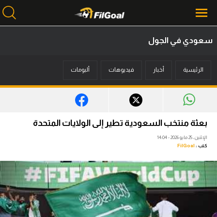
سعودي في الجول
محتوى إخباري
الرئيسية
أخبار
فيديوهات
ألبومات
الرئيسية
أخبار
مباريات
بعثة منتخب السعودية تطير إلى الولايات المتحدة
ميركاتو
الإثنين، 25 مايو 2026 - 14:04
كتب :
FilGoal
فانتازي في الجول
مسابقة التوقعات
فيديوهات
عدسات