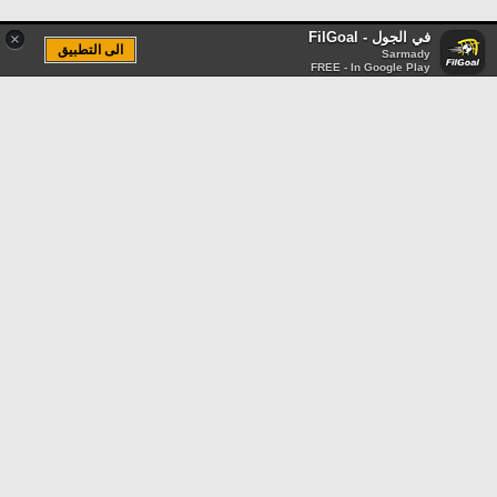
في الجول - FilGoal
×
الى التطبيق
Sarmady
FREE - In Google Play