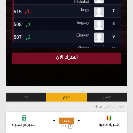
أمس
اليوم
غدا
الدوري البرتغالي
1 مباراة
-
-
لم تبدأ
إشتريلا أمادورا
سبورتنج لشبونة
22:30