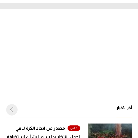
أخر الأخبار
مصدر من اتحاد الكرة لـ في
الجول: ننتظر ردا رسميا بشأن استضافة