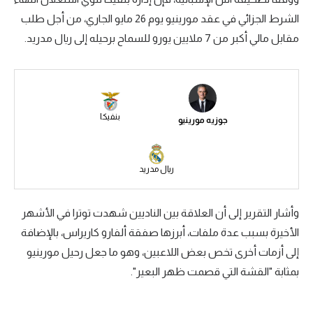
الشرط الجزائي في عقد مورينيو يوم 26 مايو الجاري، من أجل طلب
سعودي في الجول
مقابل مالي أكبر من 7 ملايين يورو للسماح برحيله إلى ريال مدريد.
الدوري الإنجليزي
الدوري الإسباني
دوري أبطال أوروبا
بنفيكا
جوزيه مورينيو
القسم الثاني
رياضات أخرى
ريال مدريد
أمم إفريقيا
وأشار التقرير إلى أن العلاقة بين الناديين شهدت توترا في الأشهر
كرة السلة الأمريكية
الأخيرة بسبب عدة ملفات، أبرزها صفقة ألفارو كاريراس، بالإضافة
كرة سلة
إلى أزمات أخرى تخص بعض اللاعبين، وهو ما جعل رحيل مورينيو
كرة يد
بمثابة "القشة التي قصمت ظهر البعير".
كرة طائرة