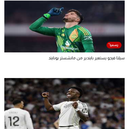
سيلتا فيجو يستعير بايندير من مانشستر يونايتد