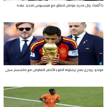
ذا أثلتيك: ريال مدريد يتوصل لاتفاق مع فينيسيوس لتجديد عقده
موندو: رودري يمنح برشلونة الضوء الأخضر للتفاوض مع مانشستر سيتي