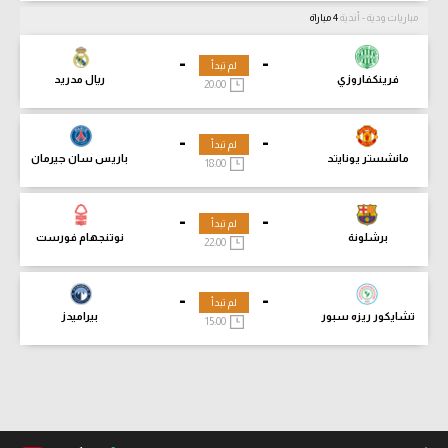
مباريات ودية - أندية
4 مباراة
-
-
لم تبدأ
فرينكفاروزي
ريال مدريد
20:00
-
-
لم تبدأ
مانشستر يونايتد
باريس سان جيرمان
18:00
-
-
لم تبدأ
برشلونة
نوتنجهام فورست
22:00
-
-
لم تبدأ
تشايكور ريزه سبور
بيراميدز
15:00