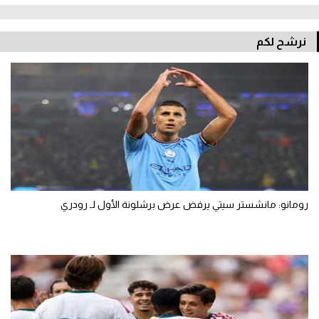
نرشح لكم
رومانو: مانشستر سيتي يرفض عرض برشلونة الأول لـ رودري