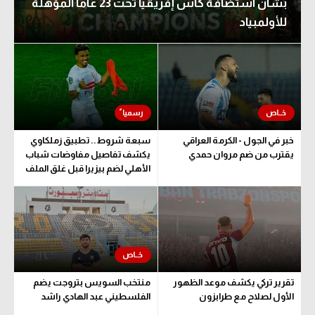
بشأن استضافة كأس إفريقيا تحت 23 عاما المؤهلة
للأولمبياد
خبر في الجول - الكرمة العراقي
سبعة شروط.. تطبيق زملكاوي
يقترب من ضم مروان حمدي
يكشف تفاصيل مفاوضات شباب
الأهلي لضم بيزيرا قبل غلق الملف
تقرير تركي يكشف موعد الظهور
منتخب السويس بتروجت يضم
الأول لصلاح مع طرابزون
الفلسطيني عبد الهادي راشد