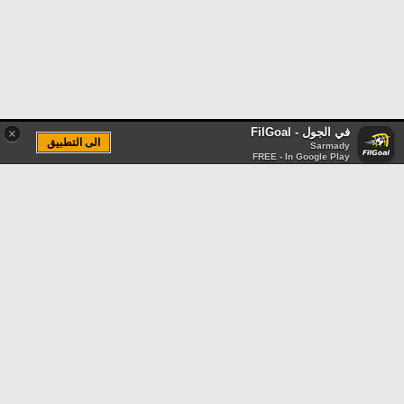
في الجول - FilGoal
×
الى التطبيق
Sarmady
FREE - In Google Play