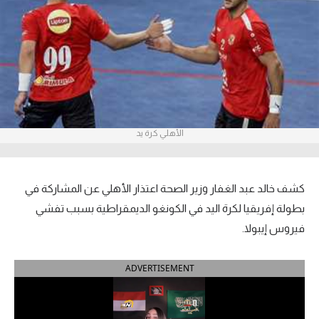
آراء حرة
ركن الألعاب
بطولات
أمريكا 2026
الأهلي كرة يد
الدوري المصري
الدوري الإنجليزي الممتاز
كشف خالد عبد الغفار وزير الصحة اعتذار الأهلي عن المشاركة في
بطولة إفريقيا لكرة اليد في الكونغو الديمقراطية بسبب تفشي
الدوري الإسباني
فيروس إيبولا.
الدوري الإيطالي
ADVERTISEMENT
الدوري الألماني
الدوري الفرنسي