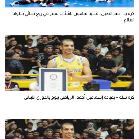
كرة يد - ضد الصين.. تحديد منافس ناشئات مصر في ربع نهائي بطولة
العالم
كرة سلة – بقيادة إسماعيل أحمد.. الرياضي يتوج بالدوري اللبناني