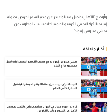
الوطن العربي
في المونديال
وأوضح "الأهلي تواصل معنا واعتذر عن عدم السفر لخوض بطولة
إفريقيا لكرة اليد في الكونغو الديمقراطية بسبب المخاوف من
رياضة نسائية
تفشي فيروس إيبولا".
آسيا
أمريكا
أخبار متعلقة:
ركن الألعاب
تفشي فيروس إيبولا يدفع منتخب الكونغو الديمقراطية لنقل
معسكره خارج البلاد
أقسام خاصة
Gamers
البيت الأبيض: يجب عزل بعثة الكونغو الديمقراطية قبل
السفر لـ كأس العالم
ميركاتو
تحقيق في الجول
كرة يد - مروة عيد لـ في الجول: سأحقق حلمي باللعب بقميص
تقرير في الجول
الأهلي في السوبر وكأس الكؤوس