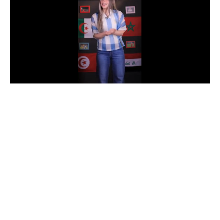
الدوري السعودي للمحترفين
دوري أبطال أوروبا
دوري أبطال إفريقيا
كل البطولات
أقسام
الكرة المصرية
الدوري المصري
الكرة الأوروبية
الكرة الإفريقية
منتخب مصر