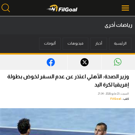
رياضات أخرى
محتوى إخباري
الرئيسية
أخبار
فيديوهات
ألبومات
الرئيسية
أخبار
مباريات
وزير الصحة: الأهلي اعتذر عن عدم السفر لخوض بطولة
ميركاتو
إفريقيا لكرة اليد
السبت، 23 مايو 2026 - 21:34
فانتازي في الجول
كتب :
FilGoal
مسابقة التوقعات
فيديوهات
عدسات