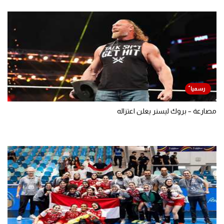
مصارعة – بروك ليسنر يعلن اعتزاله