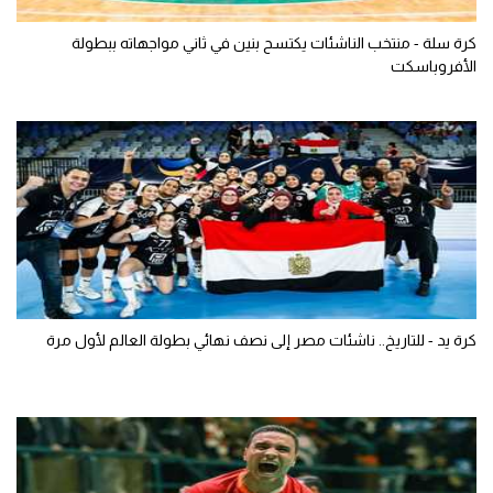
كرة سلة - منتخب الناشئات يكتسح بنين في ثاني مواجهاته ببطولة
الأفروباسكت
كرة يد - للتاريخ.. ناشئات مصر إلى نصف نهائي بطولة العالم لأول مرة