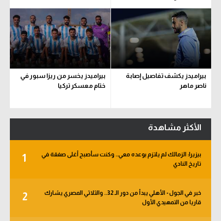
بيراميدز يكشف تفاصيل إصابة
بيراميدز يخسر من ريزا سبور في
ناصر ماهر
ختام معسكر تركيا
الأكثر مشاهدة
بيزيرا: الزمالك لم يلتزم بوعده معي.. وكنت سأصبح أغلى صفقة في
1
تاريخ النادي
خبر في الجول - الأهلي يبدأ من دور الـ 32.. والثلاثي المصري يشارك
2
قاريا من التمهيدي الأول