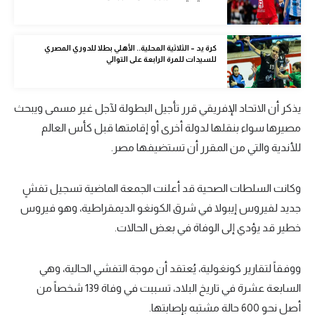
تحليل في الجول
حكايات في الجول
كرة يد – الثلاثية المحلية.. الأهلي بطلا للدوري المصري
للسيدات للمرة الرابعة على التوالي
كويز في الجول
فيديو في الجول
يذكر أن الاتحاد الإفريقي قرر تأجيل البطولة لآجل غير مسمى ويبحث
مصيرها سواء بنقلها لدولة أخرى أو إقامتها قبل كأس العالم
للأندية والتي من المقرر أن تستضيفها مصر.
وكانت السلطات الصحية قد أعلنت الجمعة الماضية تسجيل تفشٍ
جديد لفيروس إيبولا في شرق الكونغو الديمقراطية، وهو فيروس
خطير قد يؤدي إلى الوفاة في بعض الحالات.
ووفقاً لتقارير كونغولية، يُعتقد أن موجة التفشي الحالية، وهي
السابعة عشرة في تاريخ البلاد، تسببت في وفاة 139 شخصاً من
أصل نحو 600 حالة مشتبه بإصابتها.