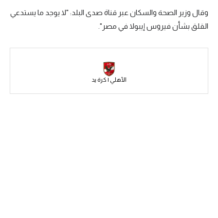
وقال وزير الصحة والسكان عبر قناة صدى البلد: "لا يوجد ما يستدعي
سعودي في الجول
القلق بشأن فيروس إيبولا في مصر".
الدوري الإنجليزي
الدوري الإسباني
دوري أبطال أوروبا
الأهلي | كرة يد
القسم الثاني
رياضات أخرى
أمم إفريقيا
كرة السلة الأمريكية
كرة سلة
كرة يد
كرة طائرة