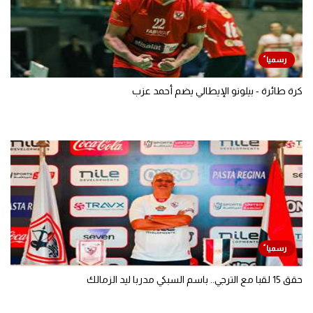
كرة طائرة - بيلونو الإيطالي يضم أحمد عزب
حقق 15 لقبا مع الترجي.. باسم السبكي مدربا ليد الزمالك