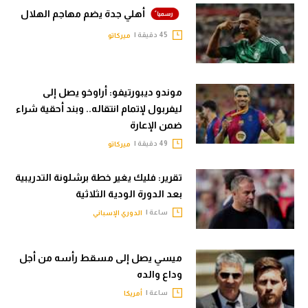
أهلي جدة يضم مهاجم الهلال
45 دقيقة |
ميركاتو
موندو ديبورتيفو: أراوخو يصل إلى
ليفربول لإتمام انتقاله.. وبند أحقية شراء
ضمن الإعارة
49 دقيقة |
ميركاتو
تقرير: فليك يغير خطة برشلونة التدريبية
بعد الدورة الودية الثلاثية
ساعة |
الدوري الإسباني
ميسي يصل إلى مسقط رأسه من أجل
وداع والده
ساعة |
أمريكا