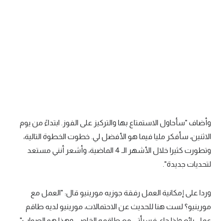
الوطن العربي
في المونديال
رياضة نسائية
آسيا
أمريكا
ركن الألعاب
وأضاف "سأحاول الاستمتاع بها والتركيز على الفوز. ابتداءً من يوم
الاثنين، سأفكر مليا فيما هو الأفضل لي. خطوت الخطوة التالية،
أقسام خاصة
وتطورت كثيرا خلال الأشهر الـ 4 الماضية، وأشعر أنني مستعد
Gamers
لتحديات جديدة".
ميركاتو
وردا على إمكانية العمل رفقة جوزيه مورينيو قال: "العمل مع
تحقيق في الجول
مورينيو؟ لست هنا للحديث عن الاحتمالات، مورينيو لديه طاقم
تقرير في الجول
عمل رائع وإذا جاء، فسيأتي مع طاقمه الخاص، وهذا هو الصواب".