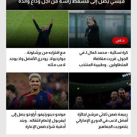
ميسي يصل إلى مسقط رأسه من أجل وداع والده
كرة نسائية - محمد كمال لـ في
مع اقترابه من برشلونة..
الجول: قررت مقاضاة
جوارديولا: رودري الأفضل ولا يوجد
المتطاولين.. وطبيبة المنتخب
لاعب مثله
تحدد مدة اللعب
ربيعة ضمن ثلاثي مرشح لجائزة
موندو ديبورتيفو: أراوخو يصل إلى
أفضل لاعب في الدوري الإماراتي
ليفربول لإتمام انتقاله.. وبند
بتصويت الجماهير
أحقية شراء ضمن الإعارة