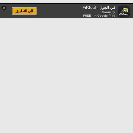
في الجول - FilGoal
×
الى التطبيق
Sarmady
FREE - In Google Play