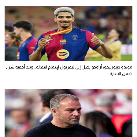
موندو ديبورتيفو: أراوخو يصل إلى ليفربول لإتمام انتقاله.. وبند أحقية شراء
ضمن الإعارة