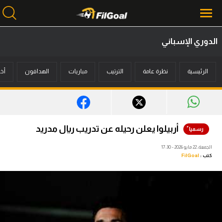
الدوري الإسباني
محتوى إخباري
الرئيسية
نظرة عامة
الترتيب
مباريات
الهدافون
أخب
الرئيسية
أخبار
مباريات
أربيلوا يعلن رحيله عن تدريب ريال مدريد
ميركاتو
الجمعة، 22 مايو 2026 - 17:30
كتب :
FilGoal
فانتازي في الجول
مسابقة التوقعات
فيديوهات
عدسات