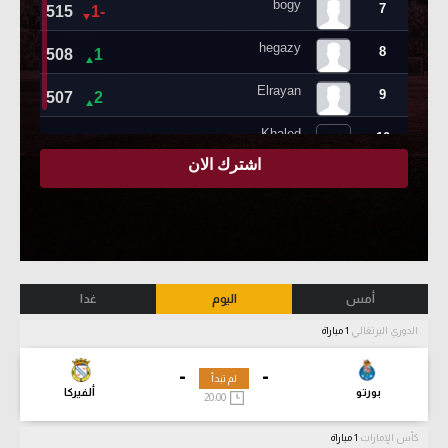
أمس
اليوم
غدا
الدوري البرتغالي
1 مباراة
-
-
لم تبدأ
بورتو
ألفيركا
20:00
كأس الإمارات
1 مباراة