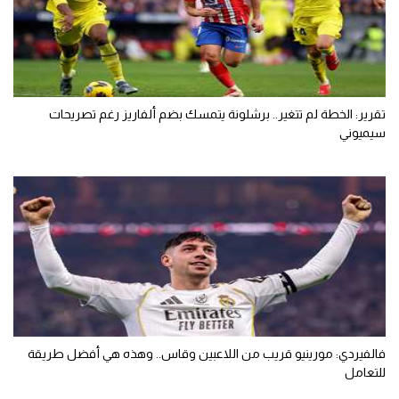
تقرير: الخطة لم تتغير.. برشلونة يتمسك بضم ألفاريز رغم تصريحات
سيميوني
فالفيردي: مورينيو قريب من اللاعبين وقاس.. وهذه هي أفضل طريقة
للتعامل