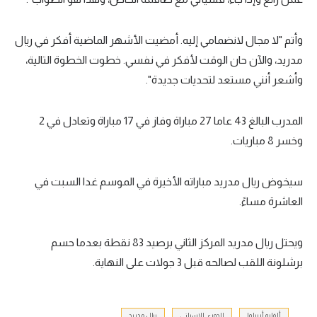
تحليل في الجول
وأتم "لا مجال لانضمامي إليه. أمضيت الأشهر الماضية أفكر في ريال
حكايات في الجول
مدريد، والآن حان الوقت لأفكر في نفسي. خطوت الخطوة التالية،
كويز في الجول
وأشعر أنني مستعد لتحديات جديدة".
فيديو في الجول
المدرب البالغ 43 عاما 27 مباراة وفاز في 17 مباراة وتعادل في 2
وخسر 8 مباريات.
سيخوض ريال مدريد مباراته الأخيرة في الموسم غدا السبت في
العاشرة مساءً.
ويحتل ريال مدريد المركز الثاني برصيد 83 نقطة بعدما حسم
برشلونة اللقب لصالحه قبل 3 جولات على النهاية.
ألفارو أربيلوا
الدوري الإسباني
ريال مدريد