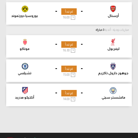
-
-
لم تبدأ
أرسنال
بوروسيا دورتموند
16:00
مباريات ودية - أندية
3 مباراة
-
-
لم تبدأ
ليفربول
موناكو
16:30
-
-
لم تبدأ
جوهور دارول تاكزيم
تشيلسي
15:00
-
-
لم تبدأ
مانشستر سيتي
أتلتيكو مدريد
14:00