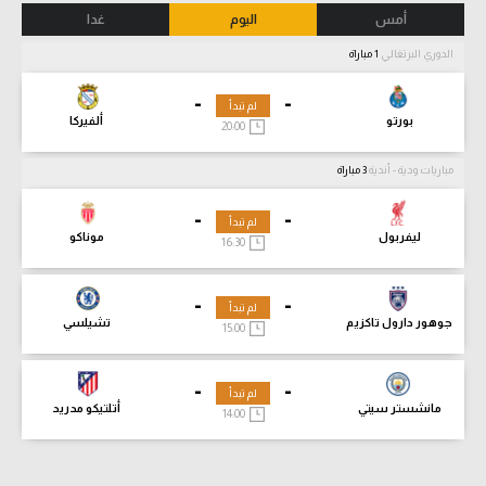
أمس
اليوم
غدا
الدوري البرتغالي
1 مباراة
-
-
لم تبدأ
بورتو
ألفيركا
20:00
مباريات ودية - أندية
3 مباراة
-
-
لم تبدأ
ليفربول
موناكو
16:30
-
-
لم تبدأ
جوهور دارول تاكزيم
تشيلسي
15:00
-
-
لم تبدأ
مانشستر سيتي
أتلتيكو مدريد
14:00