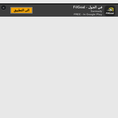
في الجول - FilGoal
×
الى التطبيق
Sarmady
FREE - In Google Play