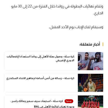
وتقام نهائيات البطولة في رواندا خلال الفترة من 22 إلى 30 مايو
سعودي في الجول
الجاري.
الدوري الإنجليزي
الدوري الإسباني
وسيقام لقاء الإياب يوم الأحد المقبل.
دوري أبطال أوروبا
أخبار متعلقة:
القسم الثاني
رياضات أخرى
كرة سلة - وصول بعثة الأهلي إلى رواندا استعدادا لإقصائيات
الدوري الإفريقي
أمم إفريقيا
كرة السلة الأمريكية
كرة سلة – رسالة من أنس أسامة لجماهير الاتحاد السكندري
كرة سلة
كرة يد
كرة سلة – استبعاد سيف سمير ومالك ياسر..
كرة طائرة
وعودة زهران لقائمة الأهلي في BAL