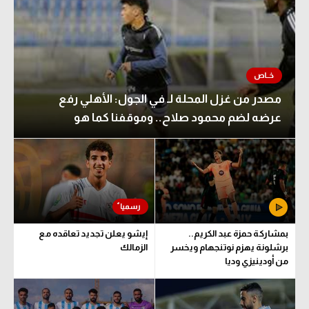
مصدر من غزل المحلة لـ في الجول: الأهلي رفع
عرضه لضم محمود صلاح.. وموقفنا كما هو
بمشاركة حمزة عبد الكريم..
إيشو يعلن تجديد تعاقده مع
برشلونة يهزم نوتنجهام ويخسر
الزمالك
من أودينيزي وديا