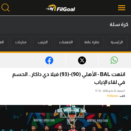
كرة سلة
محتوى إخباري
الرئيسية
نظرة عامة
التصفيات
الترتيب
مباريات
اله
الرئيسية
أخبار
مباريات
انتهت BAL - الأهلي (90)-(93) فيلا دي داكار.. الحسم
ميركاتو
في لقاء الإياب
الجمعة، 22 مايو 2026 - 17:10
فانتازي في الجول
كتب :
FilGoal
مسابقة التوقعات
فيديوهات
عدسات