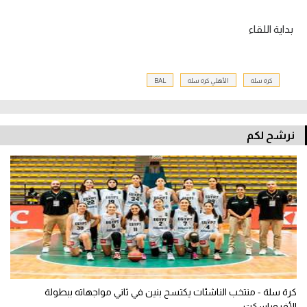
بداية اللقاء
كرة سلة
الأهلي كرة سلة
BAL
نرشح لكم
كرة سلة - منتخب الناشئات يكتسح بنين في ثاني مواجهاته ببطولة
الأفروباسكت