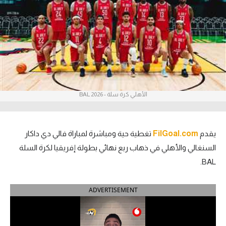
آراء حرة
ركن الألعاب
بطولات
أمريكا 2026
الأهلي كرة سلة - BAL 2026
الدوري المصري
الدوري الإنجليزي الممتاز
يقدم
FilGoal.com
تغطية حية ومباشرة لمباراة فالي دي داكار
السنغالي والأهلي في ذهاب ربع نهائي بطولة إفريقيا لكرة السلة
الدوري الإسباني
BAL.
الدوري الإيطالي
ADVERTISEMENT
الدوري الألماني
الدوري الفرنسي