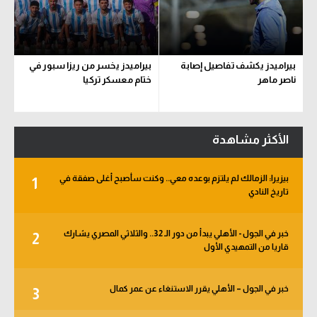
بيراميدز يكشف تفاصيل إصابة
بيراميدز يخسر من ريزا سبور في
ناصر ماهر
ختام معسكر تركيا
الأكثر مشاهدة
بيزيرا: الزمالك لم يلتزم بوعده معي.. وكنت سأصبح أغلى صفقة في
1
تاريخ النادي
خبر في الجول - الأهلي يبدأ من دور الـ 32.. والثلاثي المصري يشارك
2
قاريا من التمهيدي الأول
خبر في الجول – الأهلي يقرر الاستنغاء عن عمر كمال
3