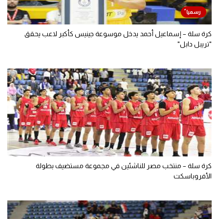
كرة سلة – إسماعيل أحمد يدخل موسوعة جينيس كأكبر لاعب يحقق
"تريبل دابل"
كرة سلة – منتخب مصر للناشئين في مجموعة مستضيف بطولة
الأفروباسكت