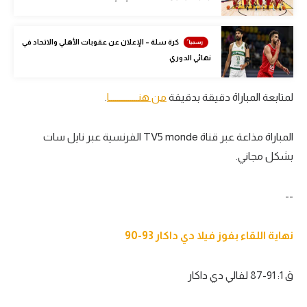
الوطن العربي
في المونديال
كرة سلة – الإعلان عن عقوبات الأهلي والاتحاد في
نهائي الدوري
رياضة نسائية
آسيا
لمتابعة المباراة دقيقة بدقيقة
من هنــــــــــــــا
.
أمريكا
المباراة مذاعة عبر قناة TV5 monde الفرنسية عبر نايل سات
ركن الألعاب
بشكل مجاني.
--
أقسام خاصة
Gamers
نهاية اللقاء بفوز فيلا دي داكار 93-90
ميركاتو
تحقيق في الجول
ق 1: 91-87 لفالي دي داكار
تقرير في الجول