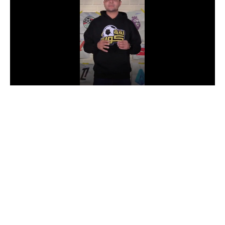
الدوري السعودي للمحترفين
دوري أبطال أوروبا
دوري أبطال إفريقيا
كل البطولات
أقسام
الكرة المصرية
الدوري المصري
الكرة الأوروبية
الكرة الإفريقية
منتخب مصر