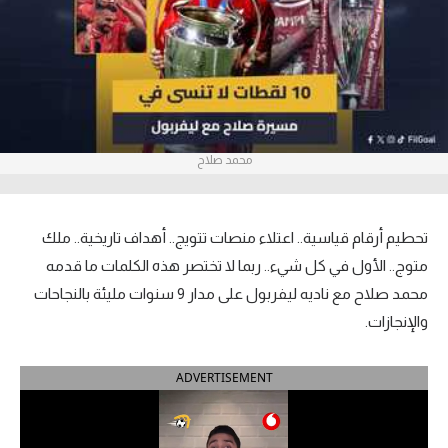
آراء حرة
ركن الألعاب
بطولات
محمد صلاح
أمريكا 2026
الدوري المصري
تحطيم أرقام قياسية.. اعتلاء منصات تتويج.. أهداف تاريخية.. ملك
الدوري الإنجليزي الممتاز
متوج.. الأول في كل شيء.. ربما لا تختصر هذه الكلمات ما قدمه
محمد صلاح مع ناديه ليفربول على مدار 9 سنوات مليئة بالنجاحات
الدوري الإسباني
والإنجازات.
الدوري الإيطالي
ADVERTISEMENT
الدوري الألماني
الدوري الفرنسي