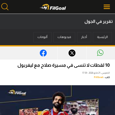
تقرير في الجول
محتوى إخباري
الرئيسية
أخبار
فيديوهات
ألبومات
الرئيسية
أخبار
مباريات
10 لقطات لا تنسى في مسيرة صلاح مع ليفربول
ميركاتو
الخميس، 21 مايو 2026 - 17:59
كتب :
FilGoal
فانتازي في الجول
مسابقة التوقعات
فيديوهات
عدسات