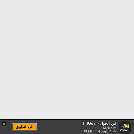
في الجول - FilGoal
×
الى التطبيق
Sarmady
FREE - In Google Play