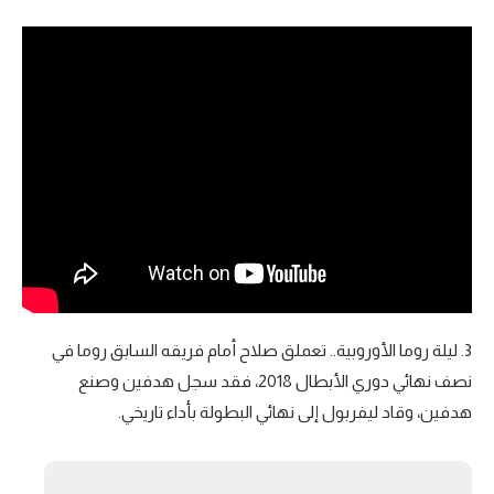
3. ليلة روما الأوروبية.. تعملق صلاح أمام فريقه السابق روما في
نصف نهائي دوري الأبطال 2018، فقد سجل هدفين وصنع
هدفين، وقاد ليفربول إلى نهائي البطولة بأداء تاريخي.