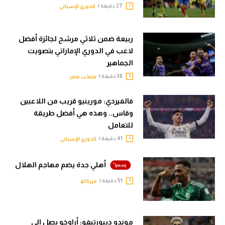
27 دقيقة |
الدوري الإسباني
ربيعة ضمن ثلاثي مرشح لجائزة أفضل
لاعب في الدوري الإماراتي بتصويت
الجماهير
38 دقيقة |
منتخب مصر
فالفيردي: مورينيو قريب من اللاعبين
وقاس.. وهذه هي أفضل طريقة
للتعامل
41 دقيقة |
الدوري الإسباني
أهلي جدة يضم مهاجم الهلال
51 دقيقة |
ميركاتو
موندو ديبورتيفو: أراوخو يصل إلى