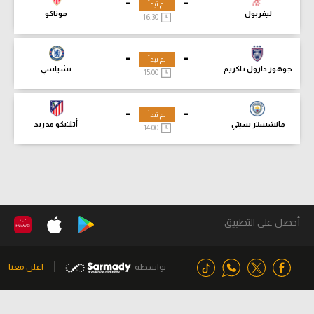
-
-
لم تبدأ
ليفربول
موناكو
16:30
-
-
لم تبدأ
جوهور دارول تاكزيم
تشيلسي
15:00
-
-
لم تبدأ
مانشستر سيتي
أتلتيكو مدريد
14:00
أحصل على التطبيق
بواسطة
اعلن معنا