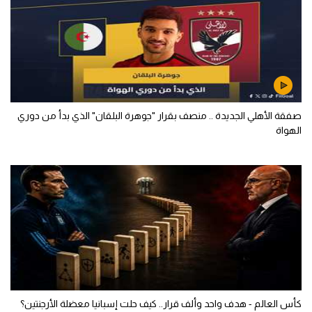
صفقة الأهلي الجديدة .. منصف بقرار "جوهرة البلقان" الذي بدأ من دوري
الهواة
كأس العالم - هدف واحد وألف قرار.. كيف حلت إسبانيا معضلة الأرجنتين؟