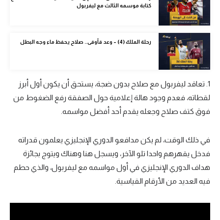
كتابة موسمه الثالث مع ليفربول
الوطن العربي
في المونديال
رحلة الملك (4) – وعد فأوفى.. صلاح يحفظ ماء وجه البطل
رياضة نسائية
آسيا
1. تعاقد ليفربول مع صلاح بدون ضجة، يستحق أن يكون أول أبرز
أمريكا
لقطاته، فعدم وجود هالة إعلامية حول الصفقة رفع الضغوط من
ركن الألعاب
فوق كتف صلاح وجعله يقدم أحد أفضل مواسمه.
في ذلك الوقت، لم يكن مدافعو الدوري الإنجليزي يعلمون قدراته
أقسام خاصة
فدخل يقهرهم واحدا تلو الآخر، ويسجل هنا وهناك ويتوج بجائزة
Gamers
هداف الدوري الإنجليزي في أول مواسمه مع ليفربول، والذي حطم
ميركاتو
فيه العديد من الأرقام القياسية.
تحقيق في الجول
تقرير في الجول