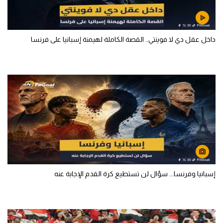
داخل عقل دي لا فوينتي.. القصة الكاملة لهيمنة إسبانيا على فرنسا
إسبانيا وفرنسا... سؤال لن تستطيع كرة القدم الإجابة عنه