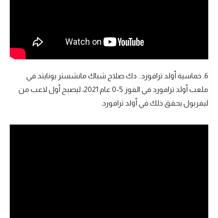
6. خماسية أولد ترافورد.. دك صلاح شباك مانشستر يونايتد في
ملعب أولد ترافورد في الفوز 5-0 عام 2021، ليصبح أول لاعب من
ليفربول يحقق ذلك في أولد ترافورد.