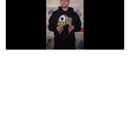
الدوري السعودي للمحترفين
دوري أبطال أوروبا
دوري أبطال إفريقيا
كل البطولات
أقسام
الكرة المصرية
الدوري المصري
الكرة الأوروبية
الكرة الإفريقية
منتخب مصر