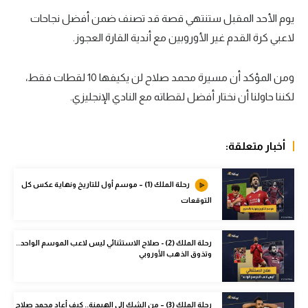
يوم الأحد المقبل ستنتهي قصة قد تصنف ضمن أفضل نجاحات
سعودي في الجول
لاعبي كرة القدم غير الأوروبين مع أندية القارة العجوز.
الدوري الإنجليزي
الدوري الإسباني
ومن المؤكد أن مسيرة محمد صلاح لن يكيفها 10 لقطات فقط،
لكننا حاولنا أن نختار أفضل لقطاته مع النادي الإنجليزي.
دوري أبطال أوروبا
القسم الثاني
أخبار متعلقة:
رياضات أخرى
أمم إفريقيا
رحلة الملك (1) – موسم أول للتاريخ ونهاية عكس كل
التوقعات
كرة السلة الأمريكية
كرة سلة
رحلة الملك (2) - صلاح الاستثنائي ليس لاعب الموسم الواحد..
وتذوق الذهب الأوروبي
كرة يد
كرة طائرة
رحلة الملك (3) – من الشك إلى الهيمنة.. كيف أعاد محمد صلاح