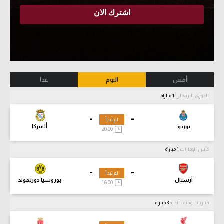
أمس
اليوم
غدا
الدوري البرتغالي
1 مباراة
-
-
لم تبدأ
بورتو
ألفيركا
20:00
كأس الإمارات
1 مباراة
-
-
لم تبدأ
أرسنال
بوروسيا دورتموند
16:00
مباريات ودية - أندية
3 مباراة