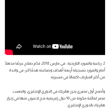
تحليل في الجول
حكايات في الجول
كويز في الجول
فيديو في الجول
2. رباعية واتفورد التاريخية.. في مارس 2018، قدّم صلاح عرضًا مذهلًا
أمام واتفورد بتسجيله أربعة أهداف وصناعته هدفًا آخر، في واحدة
من أكثر المباريات اكتمالًا في مسيرته.
وأصبح أول مصري يحرز هاتريك في الدوري الإنجليزي، وانضمت
مصر لقائمة مكونة من 10 دول إفريقية نجح لاعبون منها في إحراز
هاتريك بالدوري الإنجليزي.