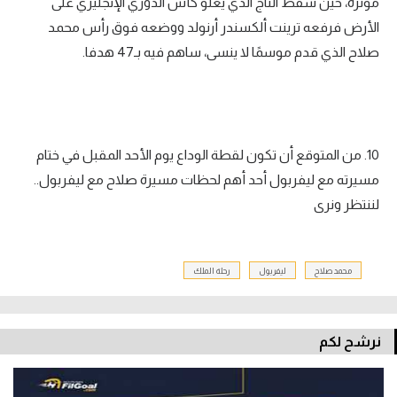
مؤثرة، حين سقط التاج الذي يعلو كأس الدوري الإنجليزي على
الأرض فرفعه ترينت ألكسندر أرنولد ووضعه فوق رأس محمد
صلاح الذي قدم موسمًا لا ينسى، ساهم فيه بـ47 هدفا.
10. من المتوقع أن تكون لقطة الوداع يوم الأحد المقبل في ختام
مسيرته مع ليفربول أحد أهم لحظات مسيرة صلاح مع ليفربول..
لننتظر ونرى
محمد صلاح
ليفربول
رحلة الملك
نرشح لكم