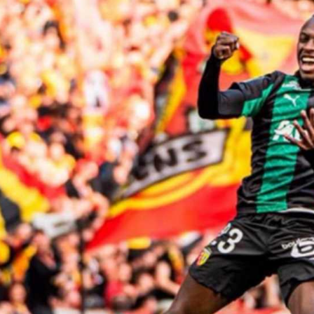
آسيا
دوري أبطال أوروبا
لسعودي للمحترفين
أمريكا
القسم الثاني
ل أوروبا
ركن الألعاب
رياضات أخرى
ل إفريقيا