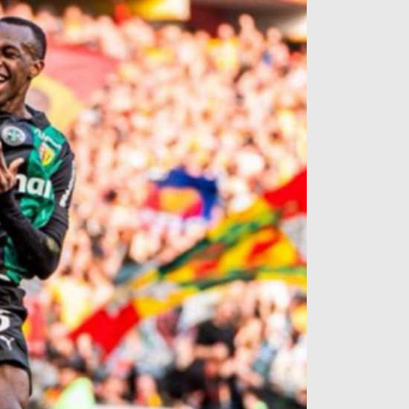
آراء حرة
الدوري ا
ركن الألعاب
دوري أبطا
دوري أبطا
كل البطولات