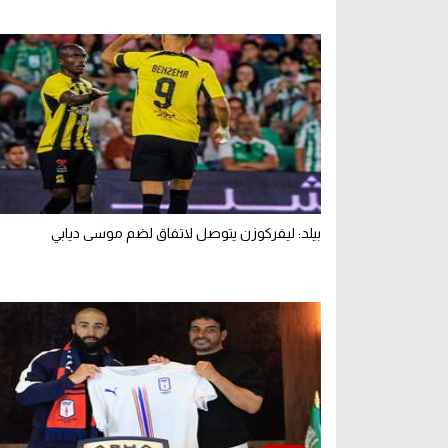
بيلد: ليفركوزن يتوصل لاتفاق لضم موسى ديابي