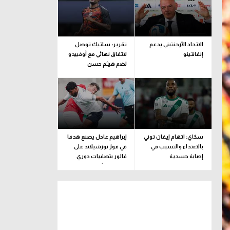
الاتحاد الأرجنتيني يدعم
تقرير: سلتيك توصل
إنفانتينو
لاتفاق نهائي مع أوفييدو
لضم هيثم حسن
سكاي: اتهام إيفان توني
إبراهيم عادل يصنع هدفا
بالاعتداء والتسبب في
في فوز نورشيلاند على
إصابة جسدية
فالور بتصفيات دوري
المؤتمر الأوروبي