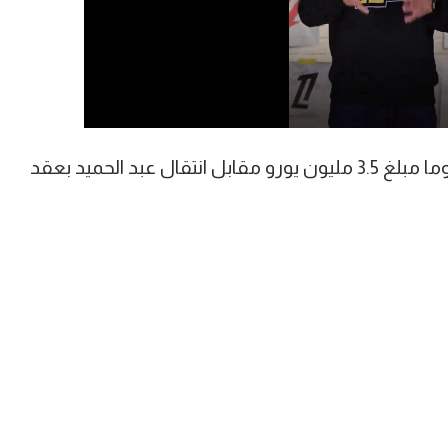
وأوضح التقرير أن إدارة لانس ستدفع لروما مبلغ 3.5 مليون يورو مقابل انتقال عبد الحميد بعقد