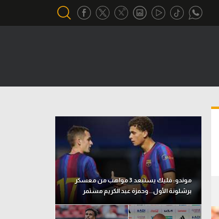
أقسام خاصة
Gamers
يكية
ميركاتو
تحقيق في الجول
تقرير في الجول
تحليل في الجول
حكايات في الجول
موندو: فليك يستبعد 3 مواهب من معسكر
برشلونة الأول.. وحمزة عبد الكريم مستمر
كويز في الجول
فيديو في الجول