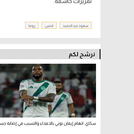
تمريرات حاسمة.
سعود عبد الحميد
لانس
روما
نرشح لكم
سكاي: اتهام إيفان توني بالاعتداء والتسبب في إصابة جس