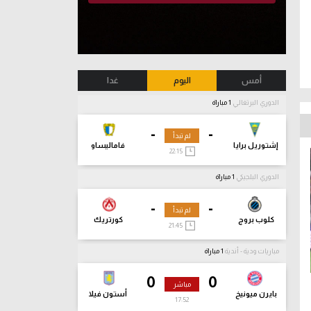
أمس
اليوم
غدا
الدوري البرتغالي
1 مباراة
-
-
لم تبدأ
إشتوريل برايا
فاماليساو
22:15
الدوري البلجيكي
1 مباراة
-
-
لم تبدأ
كلوب بروج
كورتريك
21:45
مباريات ودية - أندية
1 مباراة
0
0
مباشر
بايرن ميونيخ
أستون فيلا
17:54