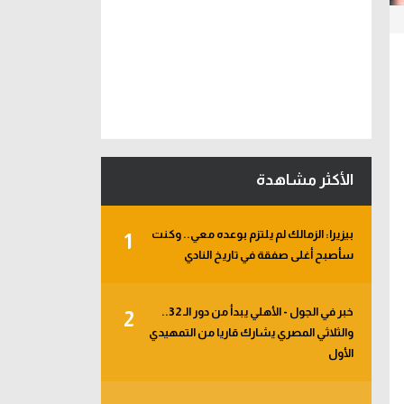
الأكثر مشاهدة
بيزيرا: الزمالك لم يلتزم بوعده معي.. وكنت
1
سأصبح أغلى صفقة في تاريخ النادي
خبر في الجول - الأهلي يبدأ من دور الـ 32..
2
والثلاثي المصري يشارك قاريا من التمهيدي
الأول