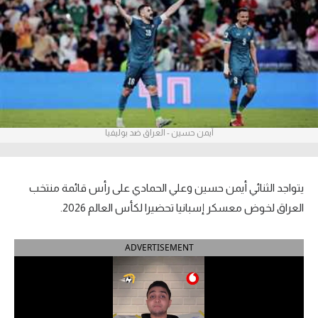
آراء حرة
ركن الألعاب
بطولات
أمريكا 2026
أيمن حسين - العراق ضد بوليفيا
الدوري المصري
الدوري الإنجليزي الممتاز
يتواجد الثنائي أيمن حسين وعلي الحمادي على رأس قائمة منتخب
العراق لخوض معسكر إسبانيا تحضيرا لكأس العالم 2026.
الدوري الإسباني
ADVERTISEMENT
الدوري الإيطالي
الدوري الألماني
الدوري الفرنسي