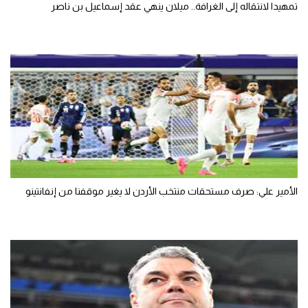
تمهيدا لانتقاله إلى الغرافة.. ميلان ينهي عقد إسماعيل بن ناصر
الأمير علي: صرف مستحقات منتخب الأردن لا يغير موقفنا من إنفانتينو