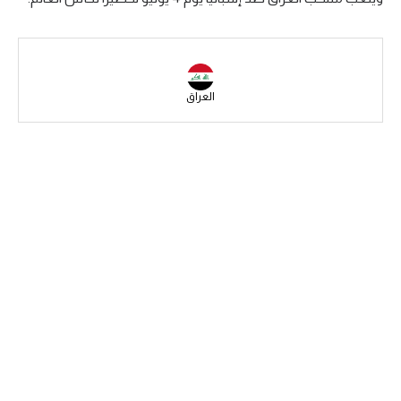
سعودي في الجول
الدوري الإنجليزي
الدوري الإسباني
العراق
دوري أبطال أوروبا
القسم الثاني
رياضات أخرى
أمم إفريقيا
كرة السلة الأمريكية
كرة سلة
كرة يد
كرة طائرة