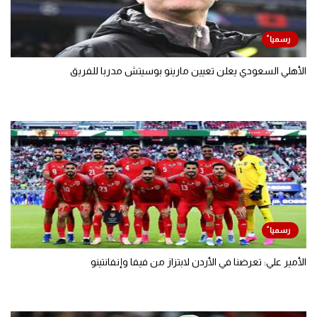
الأهلي السعودي يعلن تعيين مارينو بوسيتش مدربا للفريق
الأمير علي: تعرضنا في الأردن لابتزاز من فيفا وإنفانتينو