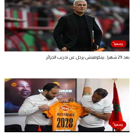
بعد 29 شهرا.. بيتكوفيتش يرحل عن تدريب الجزائر