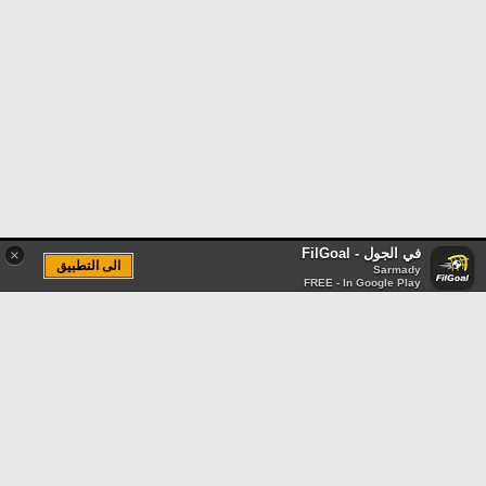
في الجول - FilGoal
×
الى التطبيق
Sarmady
FREE - In Google Play