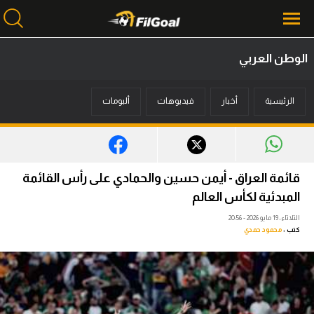
الوطن العربي
محتوى إخباري
الرئيسية
أخبار
فيديوهات
ألبومات
الرئيسية
أخبار
مباريات
قائمة العراق - أيمن حسين والحمادي على رأس القائمة
ميركاتو
المبدئية لكأس العالم
الثلاثاء، 19 مايو 2026 - 20:56
فانتازي في الجول
كتب :
محمود حمدي
مسابقة التوقعات
فيديوهات
عدسات