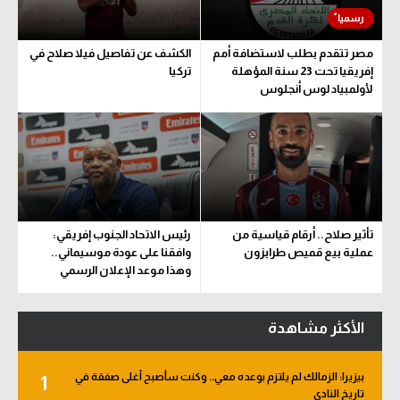
مصر تتقدم بطلب لاستضافة أمم
الكشف عن تفاصيل فيلا صلاح في
إفريقيا تحت 23 سنة المؤهلة
تركيا
لأولمبياد لوس أنجلوس
تأثير صلاح.. أرقام قياسية من
رئيس الاتحاد الجنوب إفريقي:
عملية بيع قميص طرابزون
وافقنا على عودة موسيماني..
وهذا موعد الإعلان الرسمي
الأكثر مشاهدة
بيزيرا: الزمالك لم يلتزم بوعده معي.. وكنت سأصبح أغلى صفقة في
1
تاريخ النادي