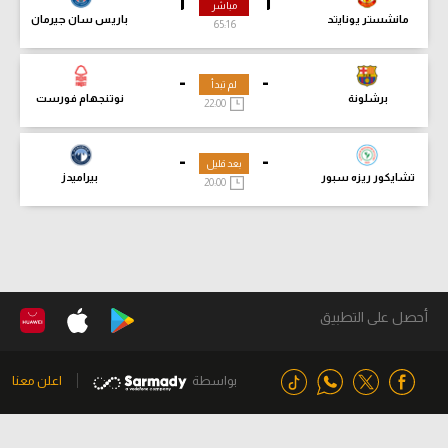
1
1
مباشر
مانشستر يونايتد
باريس سان جيرمان
65:18
-
-
لم تبدأ
برشلونة
نوتنجهام فورست
22:00
-
-
بعد قليل
تشايكور ريزه سبور
بيراميدز
20:00
أحصل على التطبيق
بواسطة
اعلن معنا