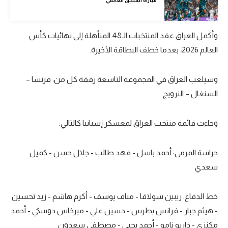
تحليل في الجول
حكايات في الجول
وأكمل العراق عقد المنتخبات الـ48 المتأهلة إلى نهائيات كأس
العالم 2026، بعدما خطف البطاقة الأخيرة.
كويز في الجول
فيديو في الجول
وسيلعب العراق في المجموعة التاسعة رفقة كل من: فرنسا –
السنغال – النرويج.
وجاءت قائمة منتخب العراق لمعسكر إسبانيا كالتالي:
حراسة المرمى: أحمد باسل - فهد طالب - جلال حسن - كميل
سعدي
خط الدفاع: ريبين سولاقا - مناف يوسف - أكرم هاشم - زيد تحسين
- هيثم جبار - فرانس بطرس - حسين علي - ميرخاس دوسكي - أحمد
مكنزي - داريو نامو - أحمد يحيى - مصطفى سعدون