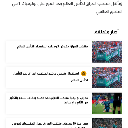
وتأهل منتخب العراق لكأس العالم بعد الفوز على بوليفيا 2-1 في
الوطن العربي
الملحق العالمي.
في المونديال
رياضة نسائية
أخبار متعلقة:
آسيا
منتخب العراق يخوض 3 وديات استعدادا لكأس العالم
أمريكا
ركن الألعاب
استقبال شعبي حاشد لمنتخب العراق بعد التأهل
لكأس العالم
أقسام خاصة
Gamers
مدرب بوليفيا: منتخب العراق نفذ خطته بذكاء.. نشعر بالكثير
ميركاتو
من الألم والإحباط
تحقيق في الجول
بعد رحلة 19 ساعة.. منتخب العراق يصل المكسيك لخوض
تقرير في الجول
مباراة الملحق العالمي