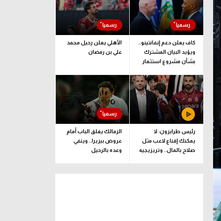
كاف يعلن دعم إنفانتينو..
الأهلي يعلن رحيل محمد
ويؤيد البيان المشترك
علي بن رمضان
بشأن مشروع استثمار
فيفا
رئيس طرابزون: لا
الزمالك يغلق الباب أمام
يمكنك إقناع لاعب مثل
عروض بيزيرا.. وينفي
صلاح بالمال.. وتريزيجيه
وعده بالرحيل
لعب دورا إيجابيا