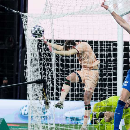
آسيا
دوري أبطال أوروبا
لسعودي للمحترفين
أمريكا
القسم الثاني
ل أوروبا
ركن الألعاب
رياضات أخرى
ل إفريقيا