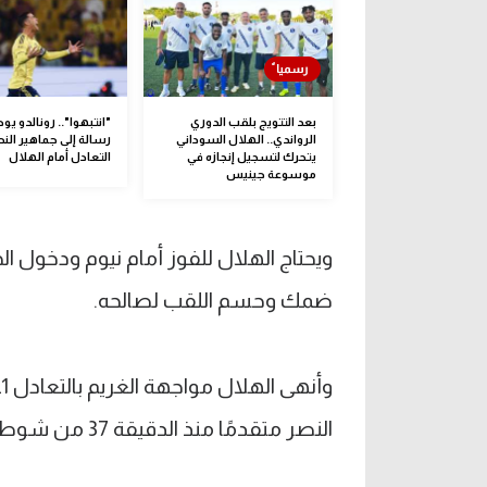
بعد التتويج بلقب الدوري
"انتبهوا".. رونالدو يو
الرواندي.. الهلال السوداني
رسالة إلى جماهير النص
يتحرك لتسجيل إنجازه في
التعادل أمام الهلال
موسوعة جينيس
ويحتاج الهلال للفوز أمام نيوم ودخول الجو
ضمك وحسم اللقب لصالحه.
النصر متقدمًا منذ الدقيقة 37 من شوط المباراة الأول.