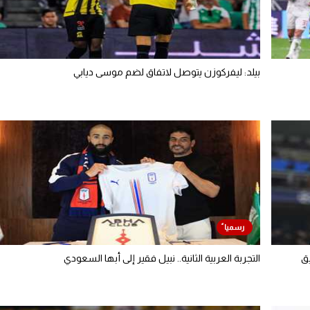
بيلد: ليفركوزن يتوصل لاتفاق لضم موسى ديابي
يق
التجربة العربية الثانية.. نبيل فقير إلى أبها السعودي