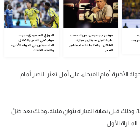
جه
مؤتمر جيسوس: من الصعب
الدوري السعودي - موعد
ر بعد
علينا تقبل سيناريو مباراة
مواجهتي النصر والهلال
الهلال.. وهذا ما قلته لجماهير
الحاسمتين في الجولة الأخيرة..
النصر
والقناة الناقلة
لة الأخيرة أمام الفيحاء، على أمل تعثر النصر أمام
وأنهى الهلال مواجهة الغريم بالتعادل 1ـ1، وذلك قبل نهاية المباراة بثوانٍ قليلة، وذلك بعد ظلَّ