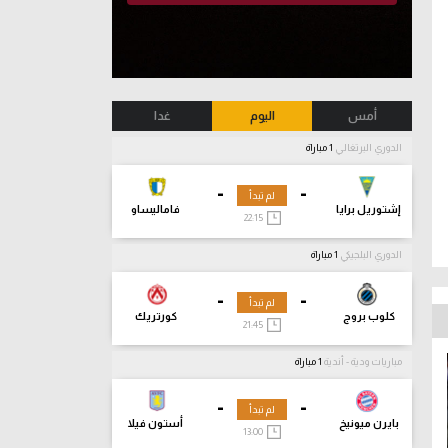
أمس
اليوم
غدا
الدوري البرتغالي
1 مباراة
-
-
لم تبدأ
إشتوريل برايا
فاماليساو
22:15
الدوري البلجيكي
1 مباراة
-
-
لم تبدأ
كلوب بروج
كورتريك
21:45
مباريات ودية - أندية
1 مباراة
-
-
لم تبدأ
بايرن ميونيخ
أستون فيلا
13:00