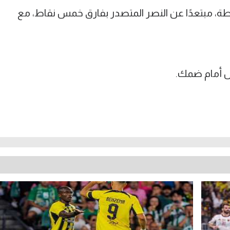
 الهلال المرتبة الثانية برصيد 78 نقطة، مبتعدًا عن النصر المتصدر بفارق خمس نقاط، مع
بل أمام ضمك.