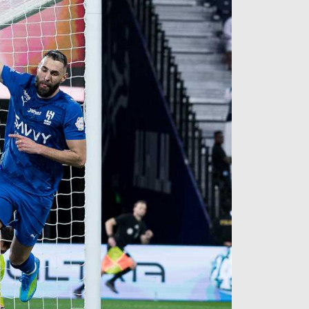
آراء حرة
الدوري ا
ركن الألعاب
دوري أبطا
دوري أبطا
كل البطولات