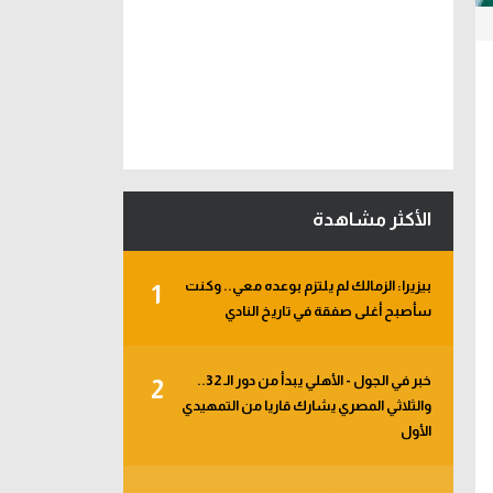
الأكثر مشاهدة
بيزيرا: الزمالك لم يلتزم بوعده معي.. وكنت
1
سأصبح أغلى صفقة في تاريخ النادي
خبر في الجول - الأهلي يبدأ من دور الـ 32..
2
والثلاثي المصري يشارك قاريا من التمهيدي
الأول