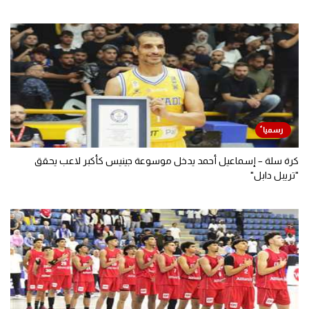
كرة سلة – إسماعيل أحمد يدخل موسوعة جينيس كأكبر لاعب يحقق
"تريبل دابل"