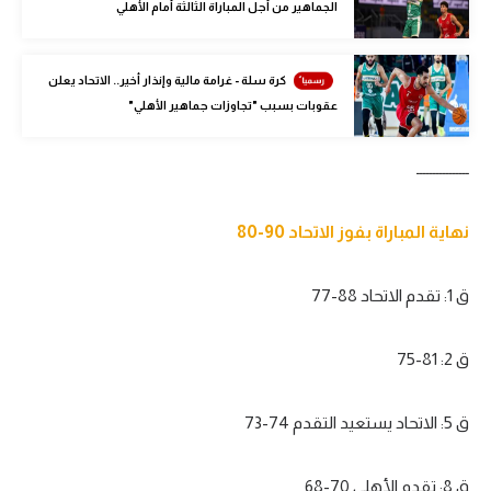
الجماهير من أجل المباراة الثالثة أمام الأهلي
الوطن العربي
في المونديال
كرة سلة - غرامة مالية وإنذار أخير.. الاتحاد يعلن
عقوبات بسبب "تجاوزات جماهير الأهلي"
رياضة نسائية
آسيا
ــــــــــــــــ
أمريكا
نهاية المباراة بفوز الاتحاد 90-80
ركن الألعاب
ق 1: تقدم الاتحاد 88-77
أقسام خاصة
Gamers
ق 2: 81-75
ميركاتو
ق 5: الاتحاد يستعيد التقدم 74-73
تحقيق في الجول
تقرير في الجول
ق 8: تقدم الأهلي 70-68