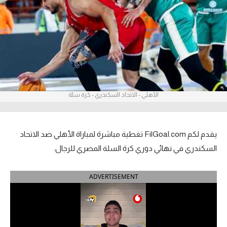
آراء حرة
ركن الألعاب
بطولات
الدوري المصري
الأهلي - الاتحاد السكندري - كرة سلة
الدوري الإنجليزي الممتاز
الدوري الإسباني
يقدم لكم FilGoal.com تغطية مباشرة لمباراة الأهلي ضد الاتحاد
السكندري في نهائي دوري كرة السلة المصري للرجال.
الدوري الإيطالي
ADVERTISEMENT
الدوري الألماني
الدوري التركي
الدوري الفرنسي