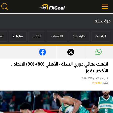
كرة سلة
محتوى إخباري
الرئيسية
نظرة عامة
التصفيات
الترتيب
مباريات
اله
الرئيسية
أخبار
مباريات
انتهت نهائي دوري السلة - الأهلي (80)-(90) الاتحاد..
ميركاتو
الأخضر يفوز
الأربعاء، 13 مايو 2026 - 19:54
فانتازي في الجول
كتب :
FilGoal
مسابقة التوقعات
فيديوهات
عدسات