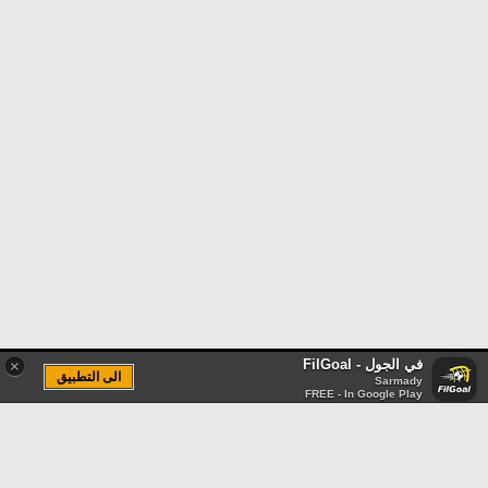
في الجول - FilGoal
×
الى التطبيق
Sarmady
FREE - In Google Play