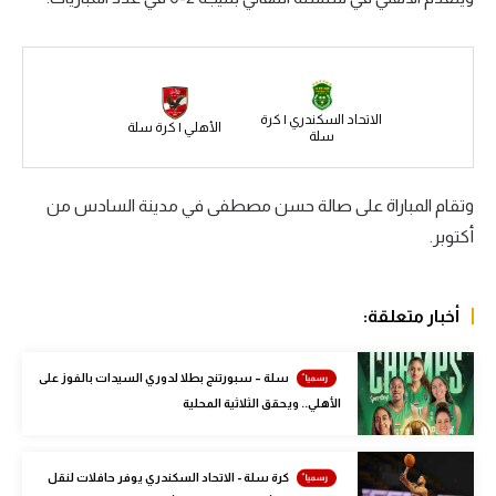
سعودي في الجول
الدوري الإنجليزي
الدوري الإسباني
الاتحاد السكندري | كرة
الأهلي | كرة سلة
سلة
دوري أبطال أوروبا
وتقام المباراة على صالة حسن مصطفى في مدينة السادس من
القسم الثاني
أكتوبر.
رياضات أخرى
أمم إفريقيا
أخبار متعلقة:
كرة السلة الأمريكية
سلة – سبورتنج بطلا لدوري السيدات بالفوز على
كرة سلة
الأهلي.. ويحقق الثلاثية المحلية
كرة يد
كرة طائرة
كرة سلة - الاتحاد السكندري يوفر حافلات لنقل