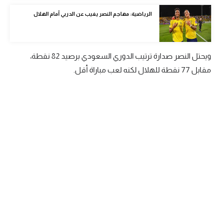
الوطن العربي
الرياضية: مهاجم النصر يغيب عن الدربي أمام الهلال
في المونديال
رياضة نسائية
ويحتل النصر صدارة ترتيب الدوري السعودي برصيد 82 نقطة،
آسيا
مقابل 77 نقطة للهلال لكنه لعب مباراة أقل.
أمريكا
ركن الألعاب
أقسام خاصة
Gamers
ميركاتو
تحقيق في الجول
تقرير في الجول