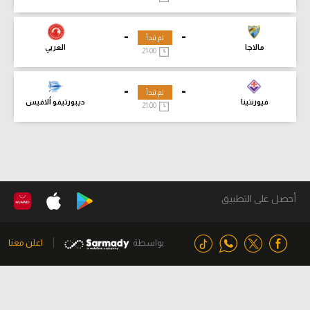
-
-
لم تبدأ
مالاجا
العربي
21:00
-
-
لم تبدأ
فيورنتينا
ديبورتيفو ألافيس
21:00
أحصل على التطبيق
بواسطة
اعلن معنا