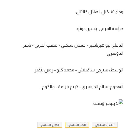
تحليل في الجول
وجاء تشكيل الهلال كالتالي:
حكايات في الجول
حراسة المرمى: ياسين بونو
كويز في الجول
فيديو في الجول
الدفاع: ثيو هيرنانديز - حسان تمبكتي - متعب الحربي - ناصر
الدوسري
الوسط: سيرجي سافيتش - محمد كنو - روبن نيفيز
الهجوم: سالم الدوسري - كريم بنزيمة - مالكوم.
الهلال السعودي
النصر السعودي
الدوري السعودي