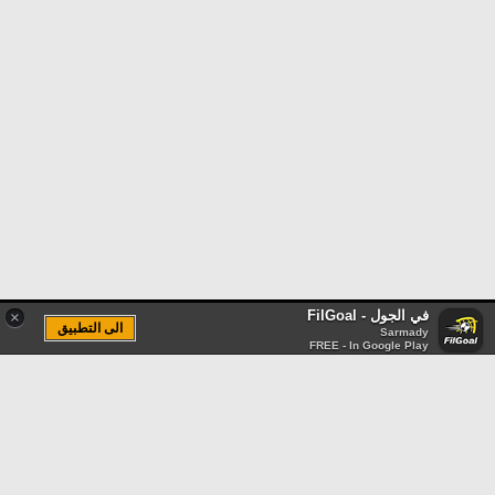
في الجول - FilGoal
×
الى التطبيق
Sarmady
FREE - In Google Play