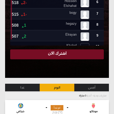
أمس
اليوم
غدا
مباريات ودية - أندية
3 مباراة
-
-
لم تبدأ
موناكو
خيتافي
21:00