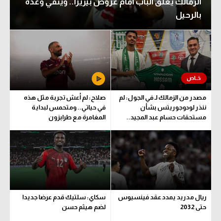
الزمالك يغلق الباب أمام عروض بيزيرا.. وينفي وعده
بالرحيل
مصدر من الزمالك لـ في الجول: لم
صلاح: لم أعش تجربة مثل هذه
ننذر لودوجوريتس بشأن
في حياتي.. ومتحمس لبداية
مستحقات حسام عبد المجيد..
المغامرة مع طرابزون
وهذا الموعد المتفق عليه
ريال مدريد يمدد عقد فينسيوس
سكاي: سلتيك قدم عرضا جديدا
حتى 2032
لضم هيثم حسن