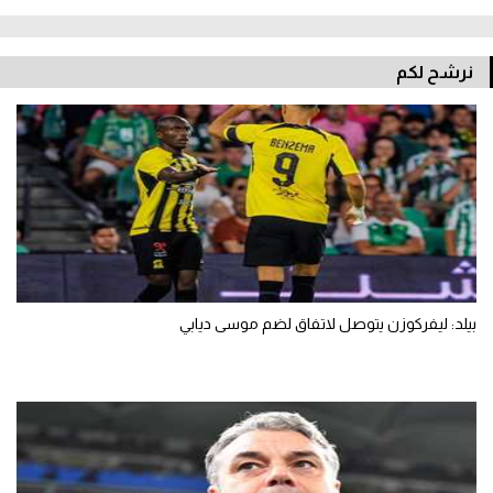
نرشح لكم
بيلد: ليفركوزن يتوصل لاتفاق لضم موسى ديابي