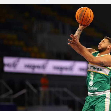
آسيا
دوري أبطال أوروبا
لسعودي للمحترفين
أمريكا
القسم الثاني
ل أوروبا
ركن الألعاب
رياضات أخرى
ل إفريقيا