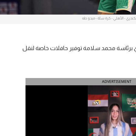
سكندري - الأهلي - كرة سلة - ميدو طه
ي برئاسة محمد سلامة توفير حافلات خاصة لنقل
ADVERTISEMENT