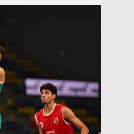
آراء حرة
الدوري ا
ركن الألعاب
دوري أبطا
دوري أبطا
كل البطولات