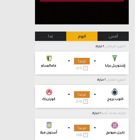
أمس
اليوم
غدا
الدوري البرتغالي
1 مباراة
-
-
لم تبدأ
إشتوريل برايا
فاماليساو
22:15
الدوري البلجيكي
1 مباراة
-
-
لم تبدأ
كلوب بروج
كورتريك
21:45
مباريات ودية - أندية
1 مباراة
-
-
لم تبدأ
بايرن ميونيخ
أستون فيلا
13:00