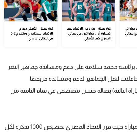
مباراتي
كرة سلة – بيان من الاتحاد بعد
كرة سلة – الأهلي يهزم
ع نهائي
خسارة أول مباراتين في نهائي
الاتحاد السكندري ويتقدم 2-0
الدوري ضد الأهلي
في نهائي الدوري
د برئاسة محمد سلامة على دعم ومساندة جماهير الثغر
حافلات لنقل الجماهير لدعم ومساندة فريقها
باراة الثالثة) بصالة حسن مصطفى في تمام الثامنة من
"وذلك لحاملي بطاقة المشجع وتذكرة المباراة حيث قرر الاتحاد المصري تخصيص 1000 تذكرة لكل