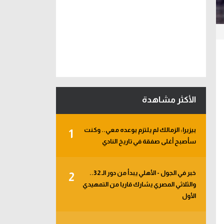
الأكثر مشاهدة
بيزيرا: الزمالك لم يلتزم بوعده معي.. وكنت
1
سأصبح أغلى صفقة في تاريخ النادي
خبر في الجول - الأهلي يبدأ من دور الـ 32..
2
والثلاثي المصري يشارك قاريا من التمهيدي
الأول