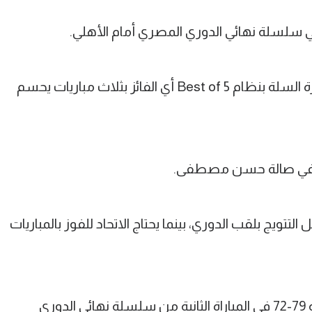
ي سلسلة نهائي الدوري المصري أمام الأهلي.
وتقام منافسات نهائي دوري السوبر لكرة السلة بنظام Best of 5 أي الفائز بثلاث مباريات يحسم
لمقبل في صالة حسن مصطفى.
التتويج بلقب الدوري، بينما يحتاج الاتحاد للفوز بالمباريات
وفاز الأهلي على الاتحاد السكندري بنتيجة 79-72 في المباراة الثانية من سلسلة نهائي الدوري