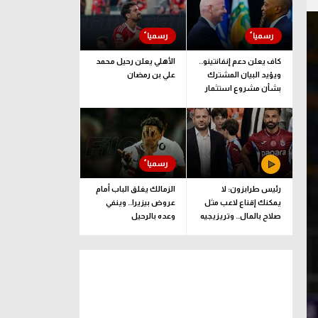
كاف يعلن دعم إنفانتينو..
الأهلي يعلن رحيل محمد
ويؤيد البيان المشترك
علي بن رمضان
بشأن مشروع استثمار
فيفا
رئيس طرابزون: لا
الزمالك يغلق الباب أمام
يمكنك إقناع لاعب مثل
عروض بيزيرا.. وينفي
صلاح بالمال.. وتريزيجيه
وعده بالرحيل
لعب دورا إيجابيا