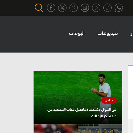
ر
فيديوهات
ألبومات
أقسام خاصة
Gamers
يكية
ميركاتو
تحقيق في الجول
تقرير في الجول
تحليل في الجول
حكايات في الجول
في الجول يكشف تفاصيل غياب السعيد عن
معسكر الزمالك
كويز في الجول
فيديو في الجول