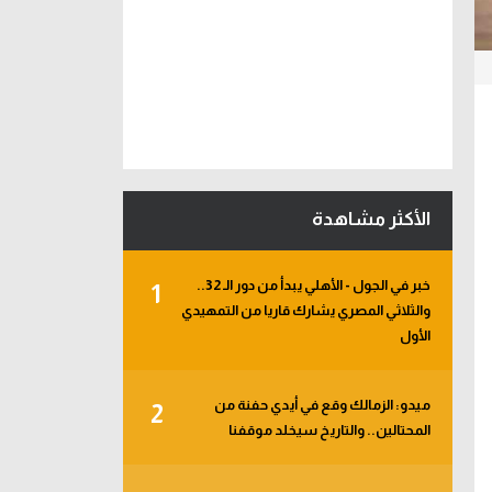
الأكثر مشاهدة
خبر في الجول - الأهلي يبدأ من دور الـ 32..
1
والثلاثي المصري يشارك قاريا من التمهيدي
الأول
ميدو: الزمالك وقع في أيدي حفنة من
2
المحتالين.. والتاريخ سيخلد موقفنا