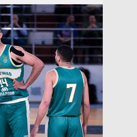
آراء حرة
الدوري ا
ركن الألعاب
دوري أبطا
دوري أبطا
كل البطولات