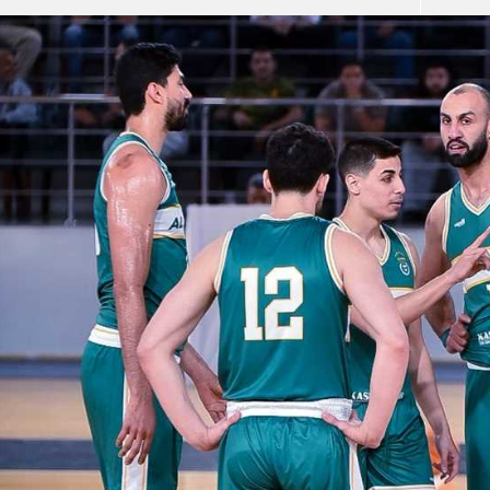
آسيا
دوري أبطال أوروبا
لسعودي للمحترفين
أمريكا
القسم الثاني
ل أوروبا
ركن الألعاب
رياضات أخرى
ل إفريقيا