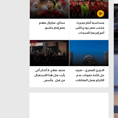
بسداسية أمام نيجيريا..
سكاي: فياريال مهتم
منتخب مصر يودع كأس
بضم إمام عاشور
أمم إفريقيا للسيدات
الدوري المصري – تعرف
محمد صلاح: لا أتذكر أنني
على لائحة عقوبات عدم
رأيت مثل هذا الاستقبال
الالتزام بعمل المقابلات
من قبل.. وأسعى
التلفزيونية
للألقاب مع الفريق