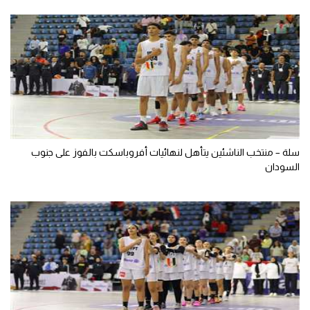
سلة – منتخب الناشئين يتأهل لنهائيات أفروباسكت بالفوز على جنوب
السودان