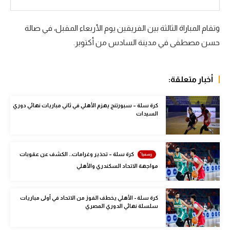
الوطن العربي
وتقام المباراة الثالثة بين الفريقين يوم الأربعاء المقبل، في صالة
في المونديال
حسن مصطفى في مدينة السادس من أكتوبر.
رياضة نسائية
آسيا
أخبار متعلقة:
أمريكا
كرة سلة – سبورتنج يهزم الأهلي في ثاني مباريات نهائي دوري
ركن الألعاب
السيدات
أقسام خاصة
كرة سلة – تحذير وغرامات.. الكشف عن عقوبات
Gamers
مواجهة الاتحاد السكندري والأهلي
ميركاتو
كرة سلة - الأهلي يخطف الفوز من الاتحاد في أولى مباريات
تحقيق في الجول
سلسلة نهائي الدوري المصري
تقرير في الجول