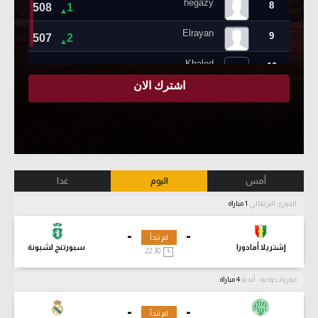
أمس
اليوم
غدا
الدوري البرتغالي
1 مباراة
-
-
لم تبدأ
إشتريلا أمادورا
سبورتنج لشبونة
22:30
مباريات ودية - أندية
4 مباراة
-
-
لم تبدأ