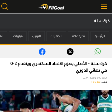
كرة سلة
محتوى إخباري
الرئيسية
نظرة عامة
التصفيات
الترتيب
مباريات
اله
الرئيسية
أخبار
مباريات
كرة سلة – الأهلي يهزم الاتحاد السكندري ويتقدم 2-0
ميركاتو
في نهائي الدوري
الأحد، 10 مايو 2026 - 22:17
فانتازي في الجول
كتب :
FilGoal
مسابقة التوقعات
فيديوهات
عدسات