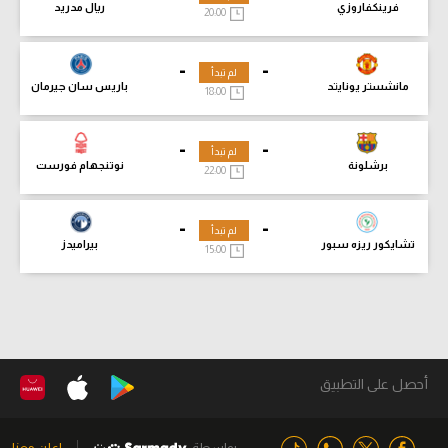
فرينكفاروزي
ريال مدريد
20:00
-
-
لم تبدأ
مانشستر يونايتد
باريس سان جيرمان
18:00
-
-
لم تبدأ
برشلونة
نوتنجهام فورست
22:00
-
-
لم تبدأ
تشايكور ريزه سبور
بيراميدز
15:00
أحصل على التطبيق
بواسطة
اعلن معنا