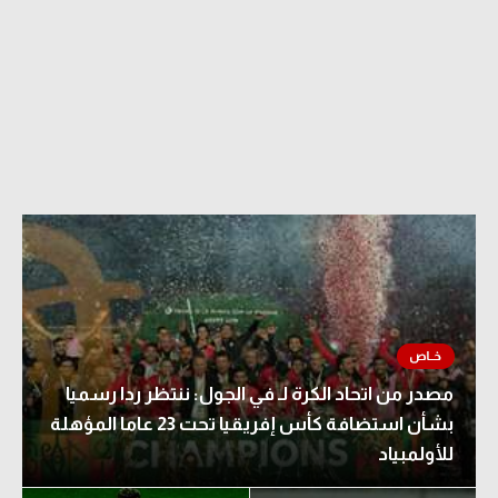
مصدر من اتحاد الكرة لـ في الجول: ننتظر ردا رسميا
بشأن استضافة كأس إفريقيا تحت 23 عاما المؤهلة
للأولمبياد