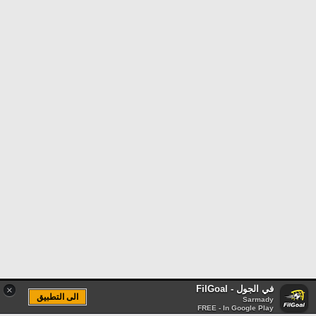
في الجول - FilGoal
×
الى التطبيق
Sarmady
FREE - In Google Play