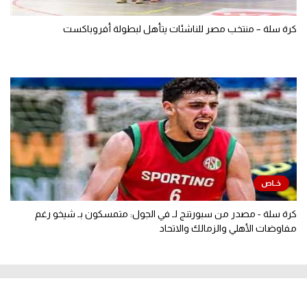
كرة سلة – منتخب مصر للناشئات يتأهل لبطولة أفروباكست
كرة سلة - مصدر من سبورتنج لـ في الجول: متمسكون بـ شيخو رغم
مفاوضات الأهلي والزمالك والاتحاد