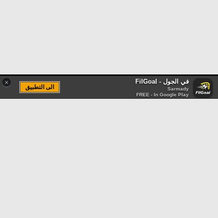
في الجول - FilGoal
×
الى التطبيق
Sarmady
FREE - In Google Play