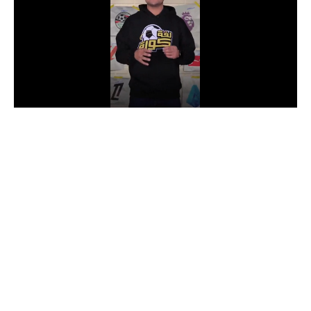
الدوري السعودي للمحترفين
دوري أبطال أوروبا
دوري أبطال إفريقيا
كل البطولات
أقسام
الكرة المصرية
الدوري المصري
الكرة الأوروبية
الكرة الإفريقية
منتخب مصر