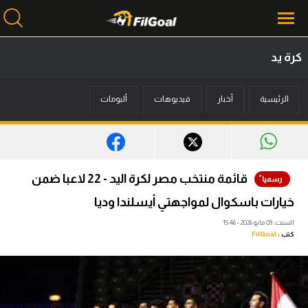
كرة يد
محتوى إخباري
الرئيسية
أخبار
فيديوهات
ألبومات
الرئيسية
أخبار
مباريات
قائمة منتخب مصر لكرة اليد - 22 لاعبا ضمن
ميركاتو
خيارات باسكوال لمواجهتي أيسلندا وديا
فانتازي في الجول
السبت، 09 مايو 2026 - 15:46
كتب :
FilGoal
مسابقة التوقعات
فيديوهات
عدسات