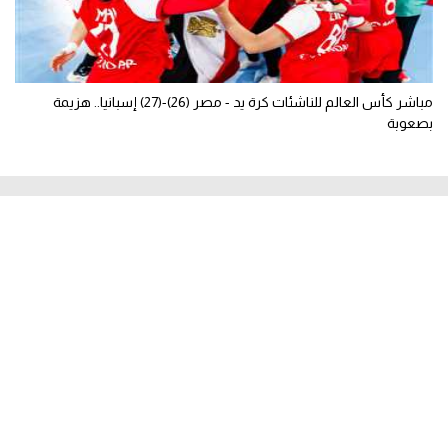
مباشر كأس العالم للناشئات كرة يد - مصر (26)-(27) إسبانيا.. هزيمة
بصعوبة