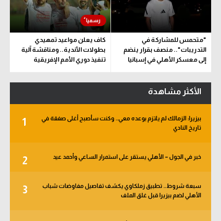
"متحمس للمشاركة في
كاف يعلن مواعيد تمهيدي
التدريبات".. منصف بقرار ينضم
بطولات الأندية.. ومناقشة آلية
إلى معسكر الأهلي في إسبانيا
تنفيذ دوري الأمم الإفريقية
المقترح
الأكثر مشاهدة
بيزيرا: الزمالك لم يلتزم بوعده معي.. وكنت سأصبح أغلى صفقة في
1
تاريخ النادي
خبر في الجول – الأهلي يستقر على استمرار الساعي وأحمد عيد
2
سبعة شروط.. تطبيق زملكاوي يكشف تفاصيل مفاوضات شباب
3
الأهلي لضم بيزيرا قبل غلق الملف