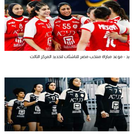
يد - موعد مباراة منتخب مصر للناشئات لتحديد المركز الثالث