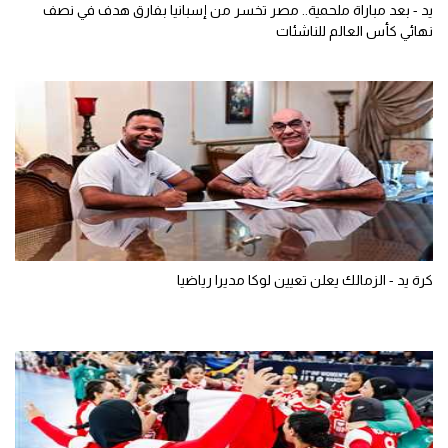
يد - بعد مباراة ملحمية.. مصر تخسر من إسبانيا بفارق هدف في نصف
نهائي كأس العالم للناشئات
كرة يد - الزمالك يعلن تعيين لوكا مديرا رياضيا