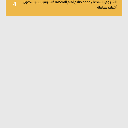
الشروق: استدعاء محمد صلاح أمام المحكمة 6 سبتمبر بسبب دعوى
4
أتعاب محاماة