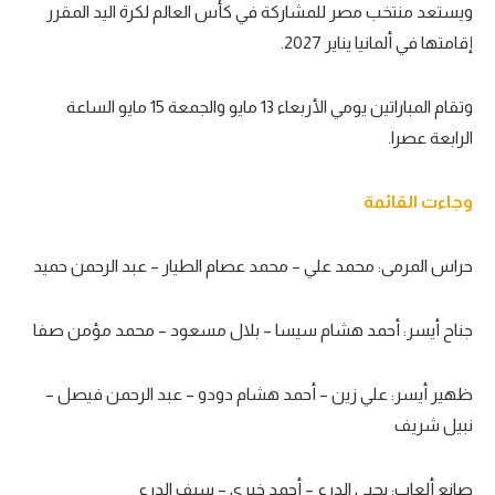
ويستعد منتخب مصر للمشاركة في كأس العالم لكرة اليد المقرر
سعودي في الجول
إقامتها في ألمانيا يناير 2027.
الدوري الإنجليزي
وتقام المباراتين يومي الأربعاء 13 مايو والجمعة 15 مايو الساعة
الدوري الإسباني
الرابعة عصرا.
دوري أبطال أوروبا
وجاءت القائمة
القسم الثاني
رياضات أخرى
حراس المرمى: محمد علي – محمد عصام الطيار – عبد الرحمن حميد
أمم إفريقيا
جناح أيسر: أحمد هشام سيسا – بلال مسعود – محمد مؤمن صفا
كرة السلة الأمريكية
كرة سلة
ظهير أيسر: علي زين – أحمد هشام دودو – عبد الرحمن فيصل –
نبيل شريف
كرة يد
كرة طائرة
صانع ألعاب: يحيى الدرع – أحمد خيري – سيف الدرع