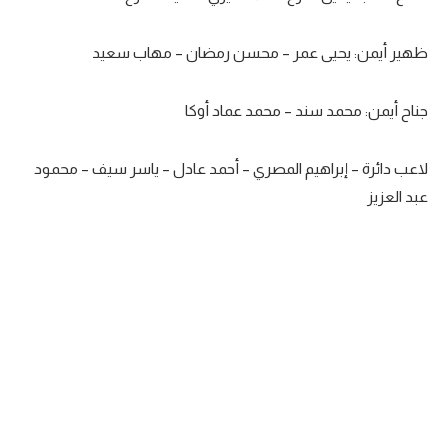
الوطن العربي
ظهير أيمن: يحيى عمر – محسن رمضان – مهاب سعيد
في المونديال
رياضة نسائية
جناح أيمن: محمد سند – محمد عماد أوكا
آسيا
لاعب دائرة – إبراهيم المصري – أحمد عادل – ياسر سيف – محمود
أمريكا
عبد العزيز
ركن الألعاب
أقسام خاصة
Gamers
ميركاتو
تحقيق في الجول
تقرير في الجول