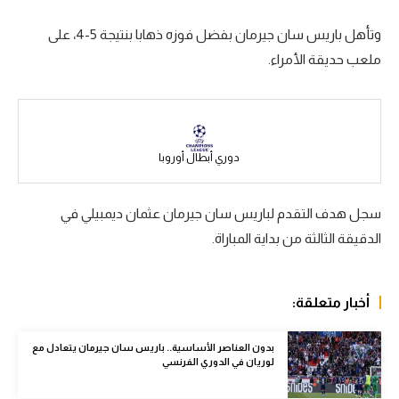
سعودي في الجول
وتأهل باريس سان جيرمان بفضل فوزه ذهابا بنتيجة 5-4، على
ملعب حديقة الأمراء.
الدوري الإنجليزي
الدوري الإسباني
دوري أبطال أوروبا
دوري أبطال أوروبا
القسم الثاني
رياضات أخرى
سجل هدف التقدم لباريس سان جيرمان عثمان ديمبيلي في
الدقيقة الثالثة من بداية المباراة.
أمم إفريقيا
كرة السلة الأمريكية
أخبار متعلقة:
كرة سلة
كرة يد
بدون العناصر الأساسية.. باريس سان جيرمان يتعادل مع
لوريان في الدوري الفرنسي
كرة طائرة