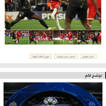
بايرن ميونيخ
باريس سان جيرمان
دوري أبطال أوروبا
نرشح لكم