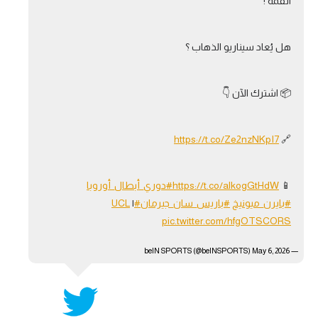
القمّة !
هل يُعاد سيناريو الذهاب ؟
📦 اشترك الآن 👇
https://t.co/Ze2nzNKpI7
🔗
📱
https://t.co/alkogGtHdW
#دوري_أبطال_أوروبا
#بايرن_ميونيخ
#باريس_سان_جيرمان
#UCL
|
pic.twitter.com/hfgOTSCORS
May 6, 2026
— beIN SPORTS (@beINSPORTS)