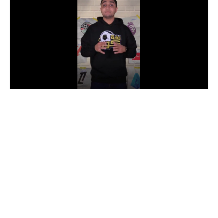
الدوري السعودي للمحترفين
دوري أبطال أوروبا
دوري أبطال إفريقيا
كل البطولات
أقسام
الكرة المصرية
الدوري المصري
الكرة الأوروبية
الكرة الإفريقية
منتخب مصر