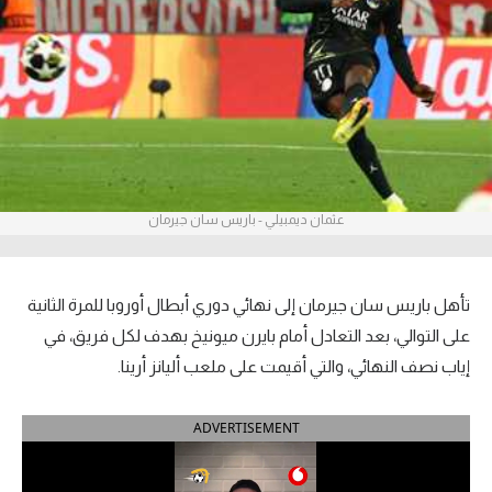
آراء حرة
ركن الألعاب
بطولات
أمريكا 2026
عثمان ديمبيلي - باريس سان جيرمان
الدوري المصري
الدوري الإنجليزي الممتاز
تأهل باريس سان جيرمان إلى نهائي دوري أبطال أوروبا للمرة الثانية
الدوري الإسباني
على التوالي، بعد التعادل أمام بايرن ميونيخ بهدف لكل فريق، في
إياب نصف النهائي، والتي أقيمت على ملعب أليانز أرينا.
الدوري الإيطالي
ADVERTISEMENT
الدوري الألماني
الدوري الفرنسي