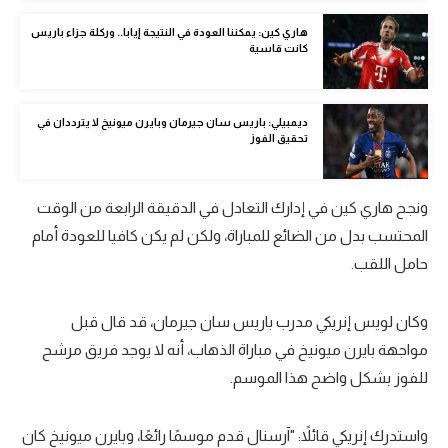
الوطن العربي
هاري كين: يمكننا العودة في النتيجة إيابا.. وركلة جزاء باريس
كانت قاسية
في المونديال
رياضة نسائية
ديمبيلي: باريس سان جيرمان وبايرن ميونيخ لا يترددان في
آسيا
تحقيق الفوز
أمريكا
ونجح هاري كين في إدارك التعادل في الدقيقة الرابعة من الوقت
ركن الألعاب
المحتسب بدل من الضائع للمباراة، ولكن لم يكن كافيا للعودة أمام
حامل اللقب.
أقسام خاصة
Gamers
وكان لويس إنريكي مدرب باريس سان جيرمان، قد قال قبل
مواجهة بايرن ميونيخ في مباراة الذهاب، أنه لا يوجد فريق مرشح
ميركاتو
للفوز بشكل واضح هذا الموسم.
تحقيق في الجول
واستدرك إنريكي قائلاً: "آرسنال قدم موسمًا رائعًا، وبايرن ميونيخ كان
تقرير في الجول