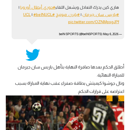
هاري كين يدرك التعادل ويشعل اللقاء
#دوري_أبطال_أوروبا
|
#باريس_سان_جيرمان
|
#بايرن_ميونيخ
#UCL
#beINUCL
|
pic.twitter.com/OZNMpsgJPf
May 6, 2026
— beIN SPORTS (@beINSPORTS)
أطلق الحكم بعدها صافرة النهاية بتأهل باريس سان جيرمان
للمباراة النهائية.
ونال جوشوا كيميتش بطاقة صفراء عقب نهاية المباراة بسبب
اعتراضه على قرارات الحكم.