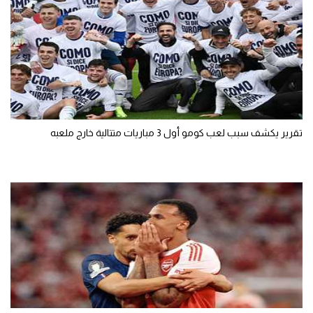
تقرير يكشف سبب لعب كومو أول 3 مباريات متتالية خارج ملعبه