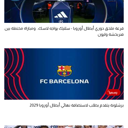
قرعة ملحق دوري أبطال أوروبا - سلتيك يواجه لاسك.. ومباراة مختملة بين
فنربخشة وليون
برشلونة يتقدم بطلب لاستضافة نهائي أبطال أوروبا 2029