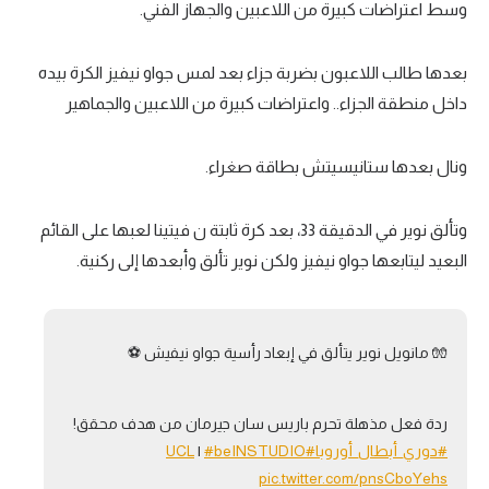
وسط اعتراضات كبيرة من اللاعبين والجهاز الفني.
بعدها طالب اللاعبون بضربة جزاء بعد لمس جواو نيفيز الكرة بيده
داخل منطقة الجزاء.. واعتراضات كبيرة من اللاعبين والجماهير
ونال بعدها ستانيسيتش بطاقة صغراء.
وتألق نوير في الدقيقة 33، بعد كرة ثابتة ن فيتينا لعبها على القائم
البعيد ليتابعها جواو نيفيز ولكن نوير تألق وأبعدها إلى ركنية.
🧤 مانويل نوير يتألق في إبعاد رأسية جواو نيفيش ⚽️
ردة فعل مذهلة تحرم باريس سان جيرمان من هدف محقق!
#دوري_أبطال_أوروبا
#UCL
#beINSTUDIO
|
pic.twitter.com/pnsCboYehs