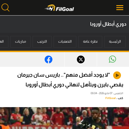
دوري أبطال أوروبا
محتوى إخباري
الرئيسية
نظرة عامة
التصفيات
الترتيب
مباريات
اله
الرئيسية
أخبار
مباريات
"لا يوجد أفضل منهم".. باريس سان جيرمان
ميركاتو
يقصي بايرن ويتأهل لنهائي دوري أبطال أوروبا
فانتازي في الجول
الخميس، 07 مايو 2026 - 00:04
كتب :
FilGoal
مسابقة التوقعات
فيديوهات
عدسات