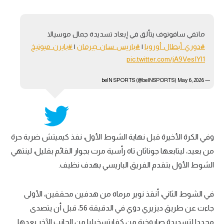
ماتفي سافونوف يتألق في إبعاد تسديدة جمال موسيالا
#دوري_أبطال_أوروبا
|
#باريس_سان_جيرمان
|
#بايرن_ميونيخ
pic.twitter.com/jA9VesIYl1
May 6, 2026
— beIN SPORTS (@beINSPORTS)
وفي الكرة الأخيرة قبل نهاية الشوط الأول، نفذ كيميتش ضربة حرة
من بعيد، ليتابعها جوناثان تاه رأسية مرت بجوار القائم بقليل، لينتهي
الشوط الأول بتقدم الفريق الباريسي بهدف نظيف.
في الشوط الثاني، أنقذ نوير مرماه من هدفين محققين، الأولى
جاءت عن طريق ديزيري دوي في الدقيقة 56، قبل أن يتصدى
مجددا لتسديدة صاروخية من كفارتسخيليا من الجانب الآخر بعدها