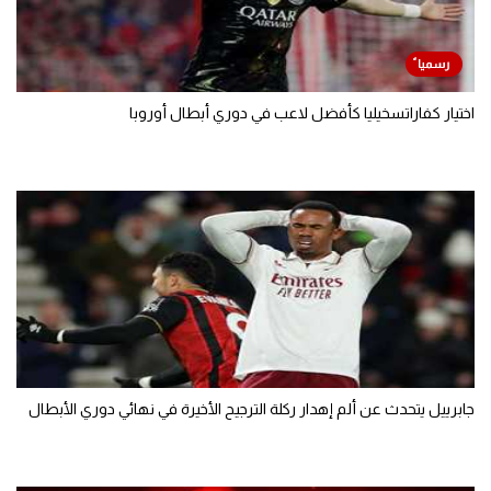
اختيار كفاراتسخيليا كأفضل لاعب في دوري أبطال أوروبا
جابرييل يتحدث عن ألم إهدار ركلة الترجيح الأخيرة في نهائي دوري الأبطال