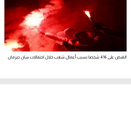
القبض على 416 شخصا بسبب أعمال شغب خلال احتفالات سان جيرمان