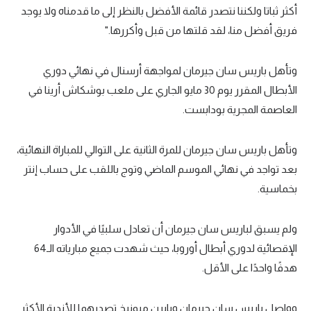
أكثر ثباتا ولكننا نتصدر قائمة الأفضل بالنظر إلى ما قدمناه ولا يوجد
تحليل في الجول
فريق أفضل منا، لقد قلتها من قبل وأكررها."
حكايات في الجول
وتأهل باريس سان جيرمان لمواجهة أرسنال في نهائي دوري
كويز في الجول
الأبطال المقرر يوم 30 مايو الجاري على ملعب بوشكاش أرينا في
فيديو في الجول
العاصمة المجرية بودابست.
وتأهل باريس سان جيرمان للمرة الثانية على التوالي للمباراة النهائية،
بعد تواجد في نهائي الموسم الماضي وتوج باللقب على حساب إنتر
بخماسية.
ولم يسبق لباريس سان جيرمان أن تعادل سلبيًا في الأدوار
الإقصائية لدوري أبطال أوروبا، حيث شهدت جميع مبارياته الـ64
هدفًا واحدًا على الأقل.
وواصل باريس سان جيرمان وبايرن ميونيخ تصدرهما للأندية الأكثر