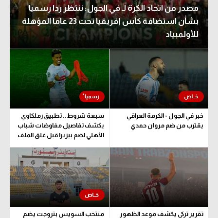
مصدر من اتحاد الكرة لـ في الجول: ننتظر ردا رسميا
بشأن استضافة كأس إفريقيا تحت 23 عاما المؤهلة
للأولمبياد
خبر في الجول - الكرمة العراقي
سبعة شروط.. تطبيق زملكاوي
يقترب من ضم مروان حمدي
يكشف تفاصيل مفاوضات شباب
الأهلي لضم بيزيرا قبل غلق الملف
تقرير تركي يكشف موعد الظهور
منتخب السويس بتروجت يضم