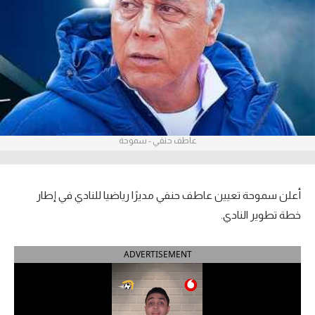
آراء حرة
ركن الألعاب
بطولات
أمريكا 2026
عاطف حنفي - سموحة
الدوري المصري
الدوري الإنجليزي الممتاز
أعلن سموحة تعيين عاطف حنفي مديرًا رياضيا للنادي في إطار
الدوري الإسباني
خطة تطوير النادي.
الدوري الإيطالي
ADVERTISEMENT
الدوري الألماني
الدوري الفرنسي