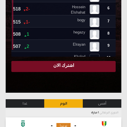
أمس
اليوم
غدا
الدوري البرتغالي
1 مباراة
-
-
لم تبدأ