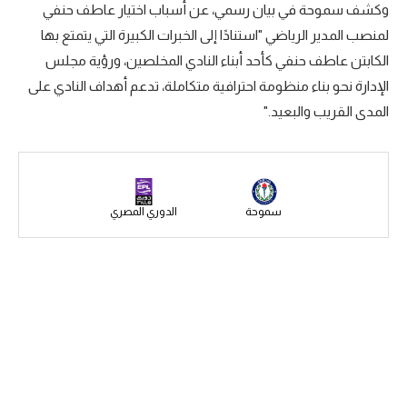
وكشف سموحة في بيان رسمي، عن أسباب اختيار عاطف حنفي
سعودي في الجول
لمنصب المدير الرياضي "استنادًا إلى الخبرات الكبيرة التي يتمتع بها
الكابتن عاطف حنفي كأحد أبناء النادي المخلصين، ورؤية مجلس
الدوري الإنجليزي
الإدارة نحو بناء منظومة احترافية متكاملة، تدعم أهداف النادي على
الدوري الإسباني
المدى القريب والبعيد."
دوري أبطال أوروبا
القسم الثاني
رياضات أخرى
سموحة
الدوري المصري
أمم إفريقيا
كرة السلة الأمريكية
كرة سلة
كرة يد
كرة طائرة