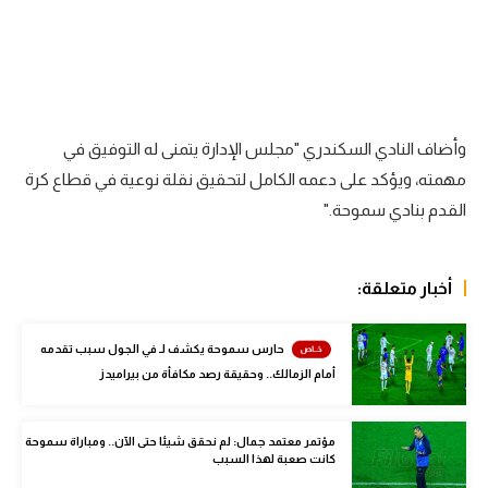
الوطن العربي
في المونديال
رياضة نسائية
وأضاف النادي السكندري "مجلس الإدارة يتمنى له التوفيق في
آسيا
مهمته، ويؤكد على دعمه الكامل لتحقيق نقلة نوعية في قطاع كرة
أمريكا
القدم بنادي سموحة."
ركن الألعاب
أخبار متعلقة:
أقسام خاصة
Gamers
حارس سموحة يكشف لـ في الجول سبب تقدمه
أمام الزمالك.. وحقيقة رصد مكافأة من بيراميدز
ميركاتو
تحقيق في الجول
مؤتمر معتمد جمال: لم نحقق شيئا حتى الآن.. ومباراة سموحة
كانت صعبة لهذا السبب
تقرير في الجول