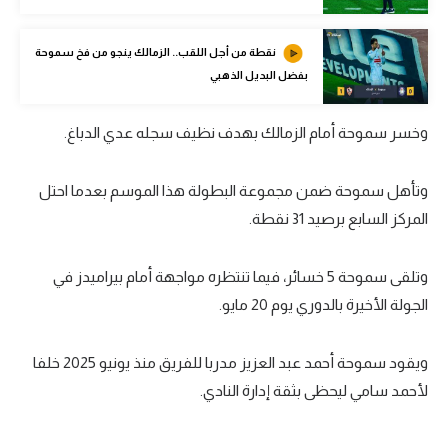
تحليل في الجول
نقطة من أجل اللقب.. الزمالك ينجو من فخ سموحة
حكايات في الجول
بفضل البديل الذهبي
كويز في الجول
وخسر سموحة أمام الزمالك بهدف نظيف سجله عدي الدباغ.
فيديو في الجول
وتأهل سموحة ضمن مجموعة البطولة هذا الموسم بعدما احتل
المركز السابع برصيد 31 نقطة.
وتلقى سموحة 5 خسائر، فيما تنتظره مواجهة أمام بيراميدز في
الجولة الأخيرة بالدوري يوم 20 مايو.
ويقود سموحة أحمد عبد العزيز مدربا للفريق منذ يونيو 2025 خلفا
لأحمد سامي ليحظى بثقة إدارة النادي.