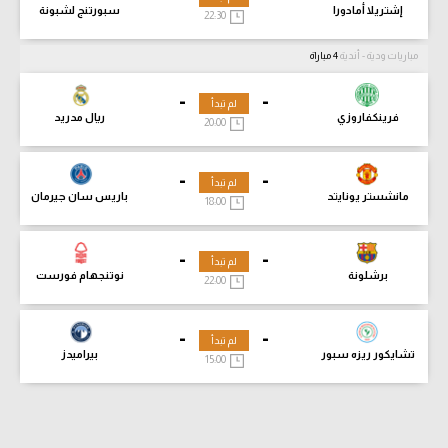
إشتريلا أمادورا
سبورتنج لشبونة
22:30
مباريات ودية - أندية
4 مباراة
-
-
لم تبدأ
فرينكفاروزي
ريال مدريد
20:00
-
-
لم تبدأ
مانشستر يونايتد
باريس سان جيرمان
18:00
-
-
لم تبدأ
برشلونة
نوتنجهام فورست
22:00
-
-
لم تبدأ
تشايكور ريزه سبور
بيراميدز
15:00