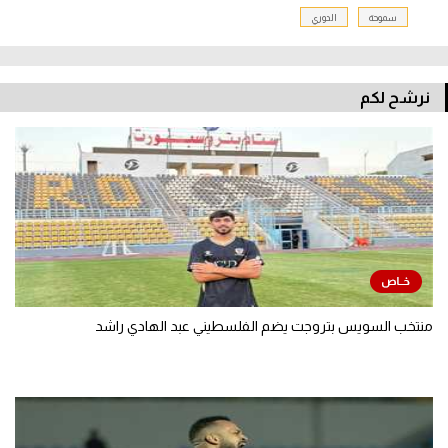
سموحة
الدوري
نرشح لكم
منتخب السويس بتروجت يضم الفلسطيني عبد الهادي راشد