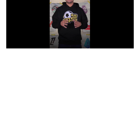
الدوري السعودي للمحترفين
دوري أبطال أوروبا
دوري أبطال إفريقيا
كل البطولات
أقسام
الكرة المصرية
الدوري المصري
الكرة الأوروبية
الكرة الإفريقية
منتخب مصر