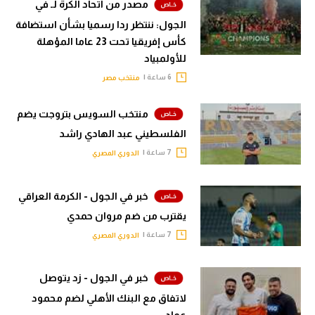
مصدر من اتحاد الكرة لـ في
الجول: ننتظر ردا رسميا بشأن استضافة
كأس إفريقيا تحت 23 عاما المؤهلة
للأولمبياد
6 ساعة |
منتخب مصر
منتخب السويس بتروجت يضم
الفلسطيني عبد الهادي راشد
7 ساعة |
الدوري المصري
خبر في الجول - الكرمة العراقي
يقترب من ضم مروان حمدي
7 ساعة |
الدوري المصري
خبر في الجول - زد يتوصل
لاتفاق مع البنك الأهلي لضم محمود
عماد