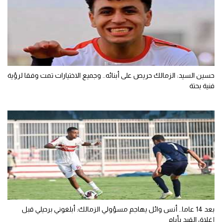
حسين السيد: الزمالك حريص على أبنائه.. وجميع الاختيارات تمت وفقا لرؤية
فنية بحتة
بعد 14 عاما.. أنس وائل يهاجم مسؤولي الزمالك: أبلغوني برحيلي قبل
إغلاق القيد بأيام