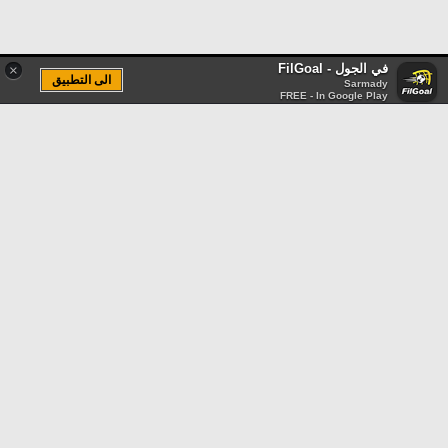
في الجول - FilGoal
×
الى التطبيق
Sarmady
FREE - In Google Play