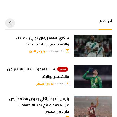
أخر الأخبار
سكاي: اتهام إيفان توني بالاعتداء
والتسبب في إصابة جسدية
41 دقيقة |
سعودي في الجول
سيلتا فيجو يستعير بايندير من
مانشستر يونايتد
ساعة |
الدوري الإسباني
رئيس بلدية أراكلي يعرض قطعة أرض
على محمد صلاح بعد الانضمام لـ
طرابزون سبور