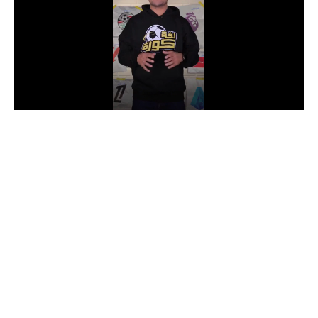
الدوري السعودي للمحترفين
دوري أبطال أوروبا
دوري أبطال إفريقيا
كل البطولات
أقسام
الكرة المصرية
الدوري المصري
الكرة الأوروبية
الكرة الإفريقية
منتخب مصر