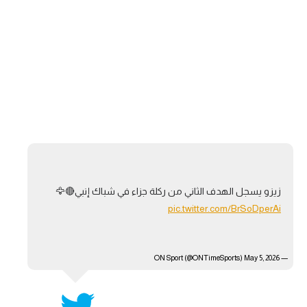
تحليل في الجول
حكايات في الجول
كويز في الجول
فيديو في الجول
زيزو يسجل الهدف الثاني من ركلة جزاء في شباك إنبي🔴🦅
pic.twitter.com/BrSoDperAi
May 5, 2026
— ON Sport (@ONTimeSports)