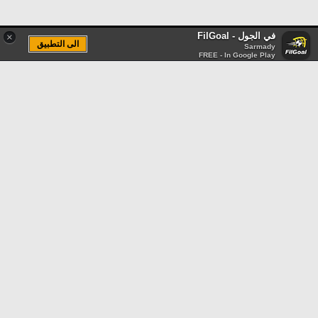
في الجول - FilGoal
×
الى التطبيق
Sarmady
FREE - In Google Play