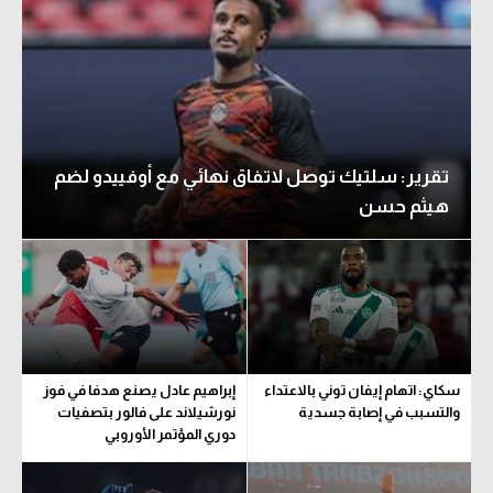
تقرير: سلتيك توصل لاتفاق نهائي مع أوفييدو لضم
هيثم حسن
سكاي: اتهام إيفان توني بالاعتداء
إبراهيم عادل يصنع هدفا في فوز
والتسبب في إصابة جسدية
نورشيلاند على فالور بتصفيات
دوري المؤتمر الأوروبي