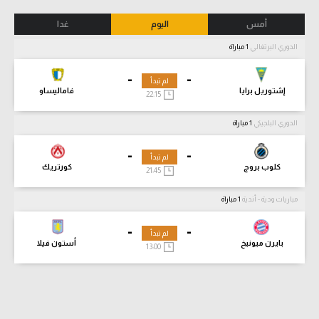
أمس
اليوم
غدا
الدوري البرتغالي
1 مباراة
-
-
لم تبدأ
إشتوريل برايا
فاماليساو
22:15
الدوري البلجيكي
1 مباراة
-
-
لم تبدأ
كلوب بروج
كورتريك
21:45
مباريات ودية - أندية
1 مباراة
-
-
لم تبدأ
بايرن ميونيخ
أستون فيلا
13:00