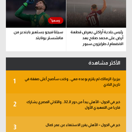
رئيس بلدية أراكلي يعرض قطعة
سيلتا فيجو يستعير بايندير من
أرض على محمد صلاح بعد
مانشستر يونايتد
الانضمام لـ طرابزون سبور
الأكثر مشاهدة
بيزيرا: الزمالك لم يلتزم بوعده معي.. وكنت سأصبح أغلى صفقة في
1
تاريخ النادي
خبر في الجول - الأهلي يبدأ من دور الـ 32.. والثلاثي المصري يشارك
2
قاريا من التمهيدي الأول
خبر في الجول – الأهلي يقرر الاستنغاء عن عمر كمال
3