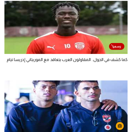
كما كشف في الجول.. المقاولون العرب يتعاقد مع الموريتاني إدريسا تيام