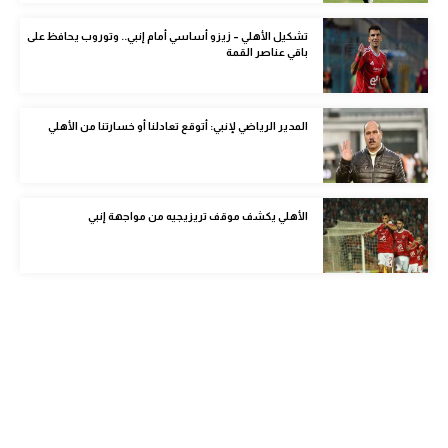
الوطن العربي
تشكيل الأهلي – زيزو أساسي أمام إنبي.. وتوروب يحافظ على
باقي عناصر القمة
في المونديال
رياضة نسائية
المدير الرياضي لإنبي: أتوقع تعادلنا أو خسارتنا من الأهلي
آسيا
أمريكا
الأهلي يكشف موقف تريزيجيه من مواجهة إنبي
ركن الألعاب
أقسام خاصة
Gamers
ميركاتو
تحقيق في الجول
تقرير في الجول