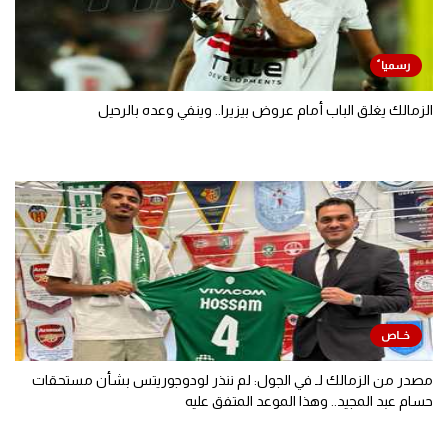
الزمالك يغلق الباب أمام عروض بيزيرا.. وينفي وعده بالرحيل
مصدر من الزمالك لـ في الجول: لم ننذر لودوجوريتس بشأن مستحقات
حسام عبد المجيد.. وهذا الموعد المتفق عليه