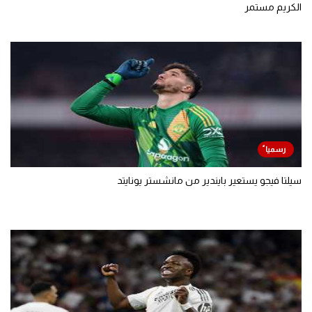
الكريم مستمر
سيلتا فيجو يستعير بايندير من مانشستر يونايتد