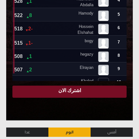
أمس
اليوم
غدا