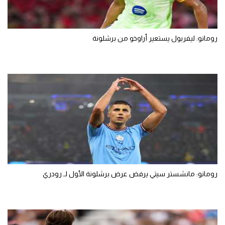
رومانو: ليفربول يستعير أراوخو من برشلونة
رومانو: مانشستر سيتي يرفض عرض برشلونة الأول لـ رودري