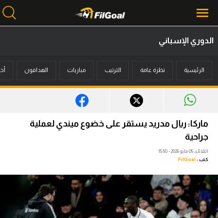
الدوري الإسباني
محتوى إخباري
الرئيسية
نظرة عامة
الترتيب
مباريات
الهدافون
أخب
الرئيسية
أخبار
مباريات
ماركا: ريال مدريد يستقر على خضوع ميندي لعملية
ميركاتو
جراحية
الثلاثاء، 05 مايو 2026 - 15:50
فانتازي في الجول
كتب :
FilGoal
مسابقة التوقعات
فيديوهات
عدسات