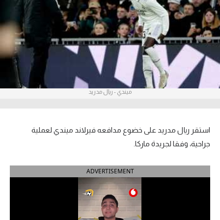
آراء حرة
ركن الألعاب
بطولات
أمريكا 2026
ميندي - ريال مدريد
الدوري المصري
الدوري الإنجليزي الممتاز
استقر ريال مدريد على خضوع مدافعه فيرلاند ميندي لعملية
جراحية، وفقا لجريدة ماركا.
الدوري الإسباني
ADVERTISEMENT
الدوري الإيطالي
الدوري الألماني
الدوري الفرنسي