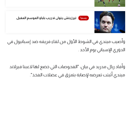
الوطن العربي
في المونديال
تيرزيتش يتولى تدريب بلباو الموسم المقبل
رياضة نسائية
آسيا
وأصيب ميندي في الشوط الأول من لقاء فريقه ضد إسبانيول في
الدوري الإسباني يوم الأحد .
أمريكا
ركن الألعاب
وأفاد ريال مدريد في بيان: "الفحوصات التي خضع لها لاعبنا فيرلاند
ميندي أثبتت تعرضه لإصابة بتمزق في عضلات الفخذ".
أقسام خاصة
Gamers
ميركاتو
تحقيق في الجول
تقرير في الجول