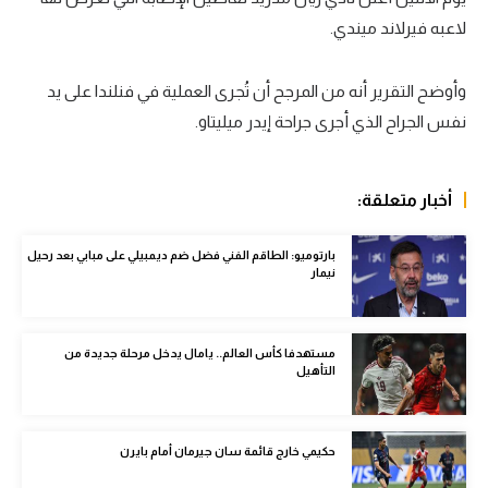
لاعبه فيرلاند ميندي.
سعودي في الجول
الدوري الإنجليزي
وأوضح التقرير أنه من المرجح أن تُجرى العملية في فنلندا على يد
الدوري الإسباني
نفس الجراح الذي أجرى جراحة إيدر ميليتاو.
دوري أبطال أوروبا
أخبار متعلقة:
القسم الثاني
رياضات أخرى
بارتوميو: الطاقم الفني فضل ضم ديمبيلي على مبابي بعد رحيل
نيمار
أمم إفريقيا
كرة السلة الأمريكية
مستهدفا كأس العالم.. يامال يدخل مرحلة جديدة من
التأهيل
كرة سلة
كرة يد
حكيمي خارج قائمة سان جيرمان أمام بايرن
كرة طائرة