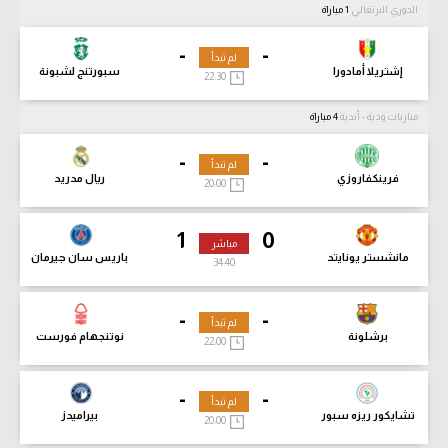
الدوري البرتغالي
1 مباراة
-
-
لم تبدأ
إشتريلا أمادورا
سبورتنج لشبونة
22:30
مباريات ودية - أندية
4 مباراة
-
-
لم تبدأ
فرينكفاروزي
ريال مدريد
20:00
1
0
مباشر
مانشستر يونايتد
باريس سان جيرمان
34:42
-
-
لم تبدأ
برشلونة
نوتنجهام فورست
22:00
-
-
لم تبدأ
تشايكور ريزه سبور
بيراميدز
20:00