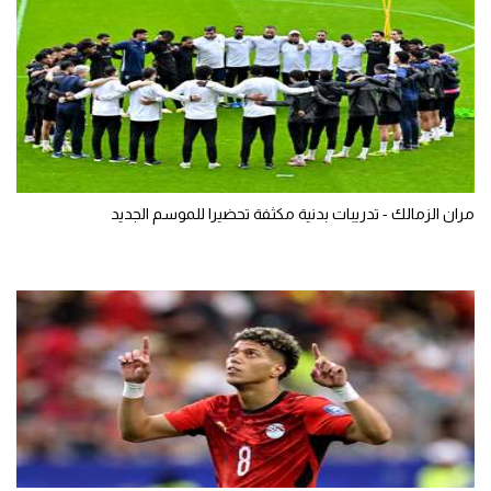
مران الزمالك - تدريبات بدنية مكثفة تحضيرا للموسم الجديد