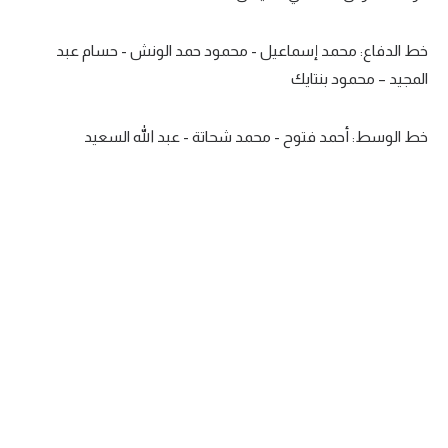
تحليل في الجول
خط الدفاع: محمد إسماعيل - محمود حمد الونش - حسام عبد
حكايات في الجول
المجيد – محمود بنتايك
كويز في الجول
خط الوسط: أحمد فتوح - محمد شحاتة - عبد الله السعيد
فيديو في الجول