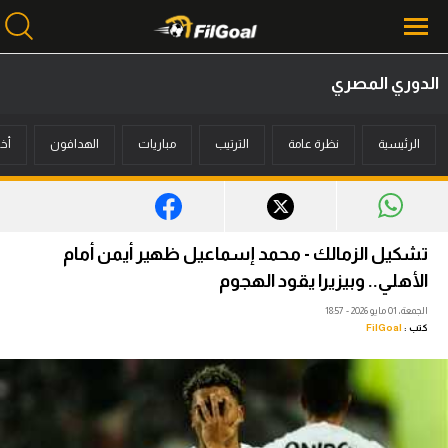
الدوري المصري
محتوى إخباري
الرئيسية
نظرة عامة
الترتيب
مباريات
الهدافون
أخب
الرئيسية
أخبار
مباريات
تشكيل الزمالك - محمد إسماعيل ظهير أيمن أمام
ميركاتو
الأهلي.. وبيزيرا يقود الهجوم
الجمعة، 01 مايو 2026 - 18:57
فانتازي في الجول
كتب :
FilGoal
مسابقة التوقعات
فيديوهات
عدسات