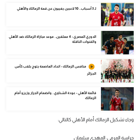
الوطن العربي
لـ 3 أسباب.. 10 لاعبين يغيبون عن قمة الزمالك والأهلي
في المونديال
رياضة نسائية
الدوري المصري - 4 معلقين.. موعد مباراة الزمالك ضد الأهلي
والقنوات الناقلة
آسيا
أمريكا
منافس الزمالك - اتحاد العاصمة يتوج بلقب كأس
ركن الألعاب
الجزائر
أقسام خاصة
قائمة الأهلي - عودة الشناوي.. وانضمام الجزار وزيزو أمام
الزمالك
Gamers
ميركاتو
وجاء تشكيل الزمالك أمام الأهلي كالتالي:
تحقيق في الجول
تقرير في الجول
حراسة المرمى: المهدي سليمان