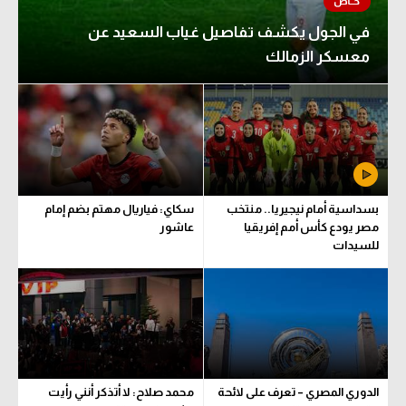
في الجول يكشف تفاصيل غياب السعيد عن
معسكر الزمالك
بسداسية أمام نيجيريا.. منتخب
سكاي: فياريال مهتم بضم إمام
مصر يودع كأس أمم إفريقيا
عاشور
للسيدات
الدوري المصري – تعرف على لائحة
محمد صلاح: لا أتذكر أنني رأيت