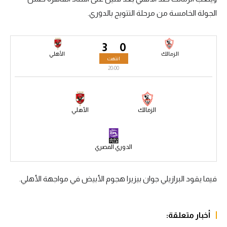
الجولة الخامسة من مرحلة التتويج بالدوري.
سعودي في الجول
الدوري الإنجليزي
3
0
الدوري الإسباني
الزمالك
الأهلي
انتهت
20:00
دوري أبطال أوروبا
القسم الثاني
الزمالك
الأهلي
رياضات أخرى
أمم إفريقيا
الدوري المصري
كرة السلة الأمريكية
كرة سلة
فيما يقود البرازيلي جوان بيزيرا هجوم الأبيض في مواجهة الأهلي.
كرة يد
أخبار متعلقة:
كرة طائرة