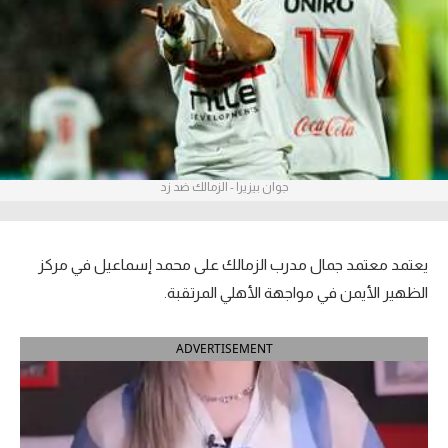
آراء حرة
ركن الألعاب
بطولات
أمريكا 2026
جوان بيزيرا - الزمالك ضد زد
الدوري المصري
الدوري الإنجليزي الممتاز
يعتمد معتمد جمال مدرب الزمالك على محمد إسماعيل في مركز
الظهير الأيمن في مواجهة الأهلي المرتقبة.
الدوري الإسباني
ADVERTISEMENT
الدوري الإيطالي
الدوري الألماني
الدوري الفرنسي