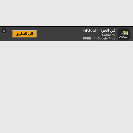
في الجول - FilGoal
×
الى التطبيق
Sarmady
FREE - In Google Play