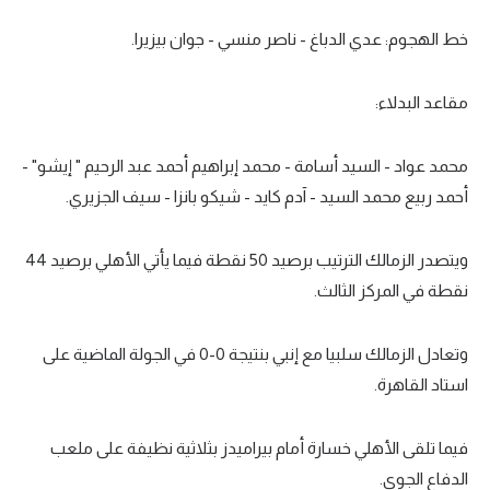
خط الهجوم: عدي الدباغ - ناصر منسي - جوان بيزيرا.
مقاعد البدلاء:
محمد عواد - السيد أسامة - محمد إبراهيم أحمد عبد الرحيم " إيشو" -
أحمد ربيع محمد السيد - آدم كايد - شيكو بانزا - سيف الجزيري.
ويتصدر الزمالك الترتيب برصيد 50 نقطة فيما يأتي الأهلي برصيد 44
نقطة في المركز الثالث.
وتعادل الزمالك سلبيا مع إنبي بنتيجة 0-0 في الجولة الماضية على
استاد القاهرة.
فيما تلقى الأهلي خسارة أمام بيراميدز بثلاثية نظيفة على ملعب
الدفاع الجوي.