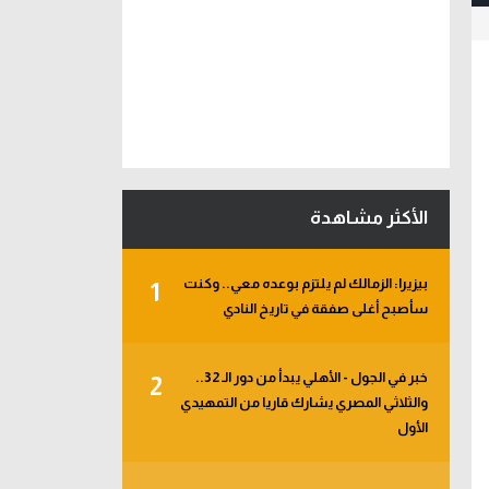
الأكثر مشاهدة
بيزيرا: الزمالك لم يلتزم بوعده معي.. وكنت
1
سأصبح أغلى صفقة في تاريخ النادي
خبر في الجول - الأهلي يبدأ من دور الـ 32..
2
والثلاثي المصري يشارك قاريا من التمهيدي
الأول