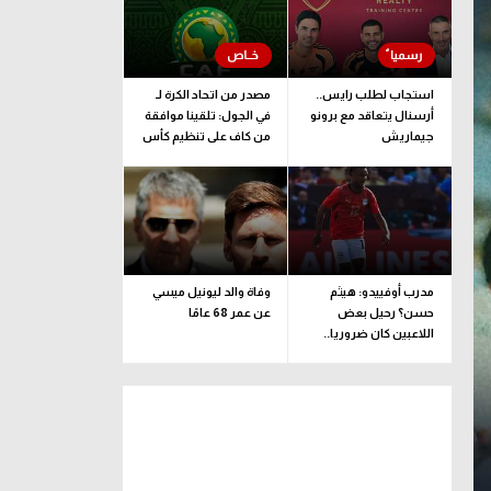
استجاب لطلب رايس..
مصدر من اتحاد الكرة لـ
أرسنال يتعاقد مع برونو
في الجول: تلقينا موافقة
جيماريش
من كاف على تنظيم كأس
إفريقيا تحت 23 عاما
مدرب أوفييدو: هيثم
وفاة والد ليونيل ميسي
حسن؟ رحيل بعض
عن عمر 68 عامًا
اللاعبين كان ضروريا..
ونضع رغبة اللاعب
بالاعتبار