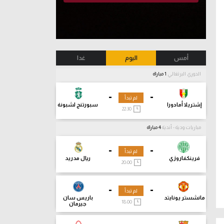
أمس
اليوم
غدا
الدوري البرتغالي
1 مباراة
-
-
لم تبدأ
إشتريلا أمادورا
سبورتنج لشبونة
22:30
مباريات ودية - أندية
4 مباراة
-
-
لم تبدأ
فرينكفاروزي
ريال مدريد
20:00
-
-
لم تبدأ
مانشستر يونايتد
باريس سان
18:00
جيرمان