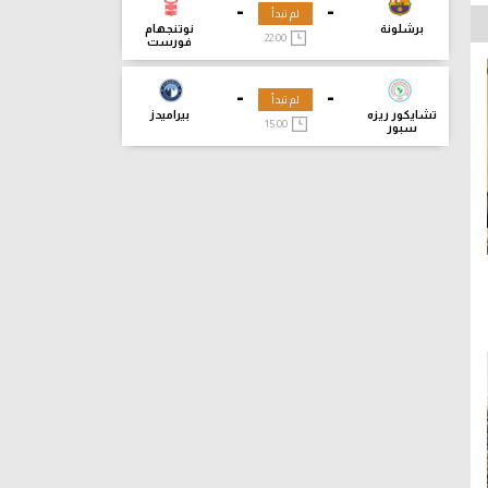
-
-
لم تبدأ
برشلونة
نوتنجهام
22:00
فورست
-
-
لم تبدأ
تشايكور ريزه
بيراميدز
15:00
سبور