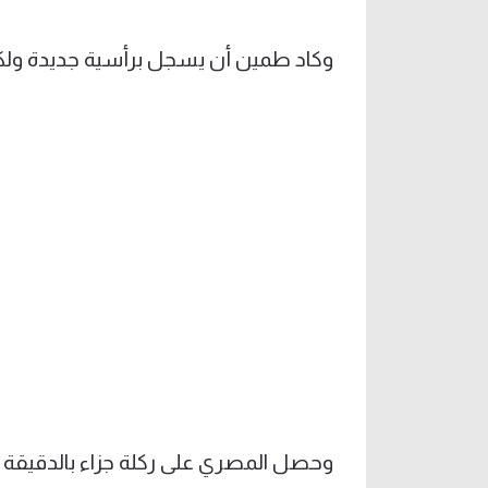
وكاد طمين أن يسجل برأسية جديدة ولك
وحصل المصري على ركلة جزاء بالدقيقة 50 بعد لمسة يد على محمد رجب.