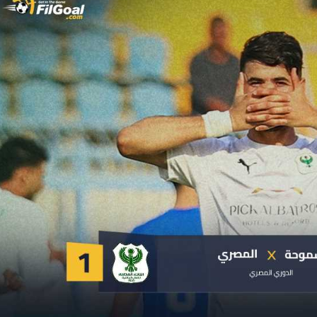
آسيا
دوري أبطال أوروبا
لسعودي للمحترفين
أمريكا
القسم الثاني
ل أوروبا
ركن الألعاب
رياضات أخرى
ل إفريقيا