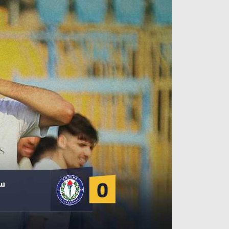
آراء حرة
الدوري ا
ركن الألعاب
دوري أبطا
دوري أبطا
كل البطولات