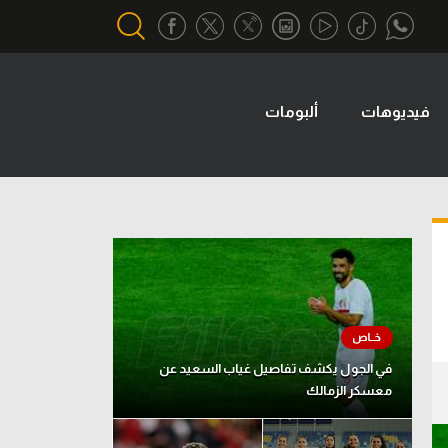
فيديوهات
ألبومات
أقسام خاصة
Gamers
يكية
ميركاتو
تحقيق في الجول
تقرير في الجول
تحليل في الجول
حكايات في الجول
في الجول يكشف تفاصيل غياب السعيد عن
معسكر الزمالك
كويز في الجول
فيديو في الجول