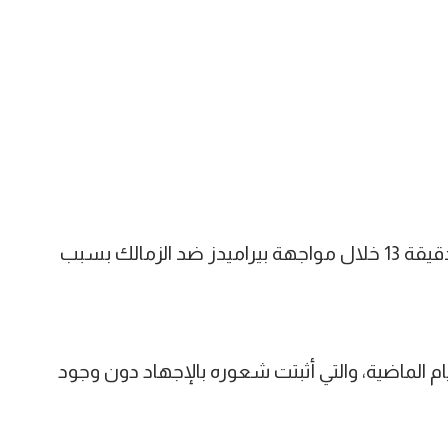
وكان أسامة جلال قد تم استبداله في الدقيقة 13 خلال مواجهة بيراميدز ضد الزمالك بسبب
 الماضية، والتي أثبتت شعوره بالإجهاد دون وجود