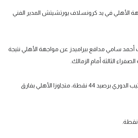
ة الأهلي في يد كرونسلاف يورتشيتش المدير الفني
 أحمد سامي مدافع بيراميدز عن مواجهة الأهلي نتيجة
صفراء الثالثة أمام الزمالك.
ويحتل بيراميدز المركز الثاني في جدول ترتيب الدوري برصيد 44 نقطة، متجاوزا الأهلي بفارق