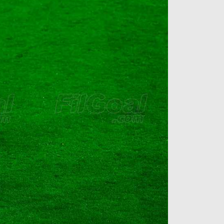
آراء حرة
الدوري ا
ركن الألعاب
دوري أبطا
دوري أبطا
كل البطولات