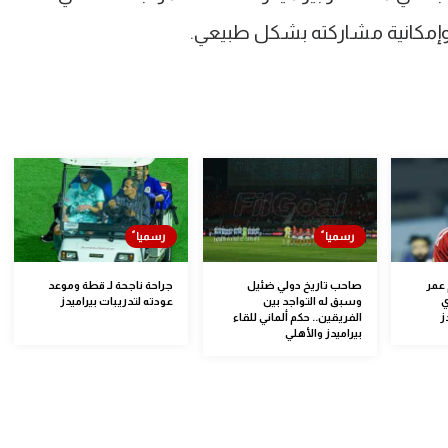
وإمكانية مشاركته بشكل طبيعي.
 عمر
صاحب تاريخ دولي ضئيل
جراحة ناجحة لـ قطة وموعد
ي
وسبق له التواجد بين
عودته لتدريبات بيراميدز
ز
الفريقين.. حكم ألماني للقاء
بيراميدز والأهلي