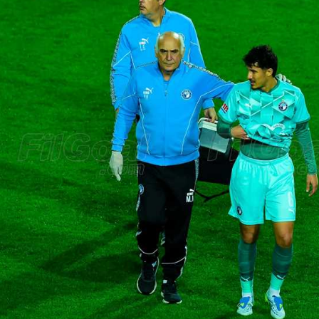
آسيا
دوري أبطال أوروبا
لسعودي للمحترفين
أمريكا
القسم الثاني
ل أوروبا
ركن الألعاب
رياضات أخرى
ل إفريقيا