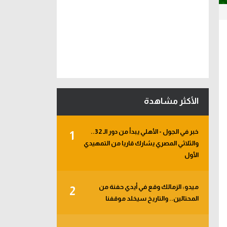
الأكثر مشاهدة
خبر في الجول - الأهلي يبدأ من دور الـ 32..
1
والثلاثي المصري يشارك قاريا من التمهيدي
الأول
ميدو: الزمالك وقع في أيدي حفنة من
2
المحتالين.. والتاريخ سيخلد موقفنا