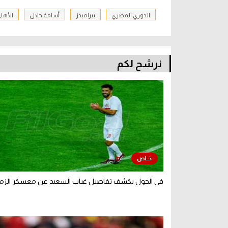
الدوري المصري
بيراميدز
أسامة جلال
الأهل
نرشح لكم
في الجول يكشف تفاصيل غياب السعيد عن معسكر الزم