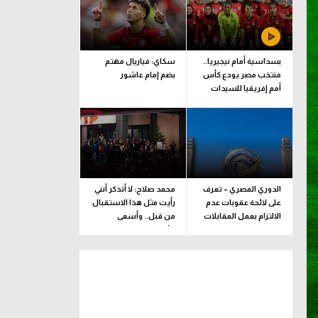
بسداسية أمام نيجيريا..
سكاي: فياريال مهتم
منتخب مصر يودع كأس
بضم إمام عاشور
أمم إفريقيا للسيدات
الدوري المصري – تعرف
محمد صلاح: لا أتذكر أنني
على لائحة عقوبات عدم
رأيت مثل هذا الاستقبال
الالتزام بعمل المقابلات
من قبل.. وأسعى
التلفزيونية
للألقاب مع الفريق