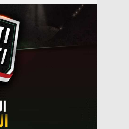
آراء حرة
الدوري ا
ركن الألعاب
دوري أبطا
دوري أبطا
كل البطولات