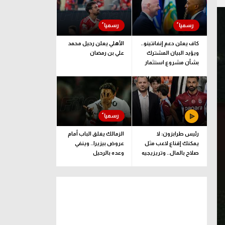
كاف يعلن دعم إنفانتينو..
الأهلي يعلن رحيل محمد
ويؤيد البيان المشترك
علي بن رمضان
بشأن مشروع استثمار
فيفا
رئيس طرابزون: لا
الزمالك يغلق الباب أمام
يمكنك إقناع لاعب مثل
عروض بيزيرا.. وينفي
صلاح بالمال.. وتريزيجيه
وعده بالرحيل
لعب دورا إيجابيا