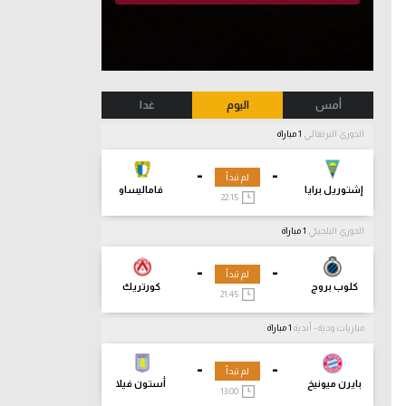
أمس
اليوم
غدا
الدوري البرتغالي
1 مباراة
-
-
لم تبدأ
إشتوريل برايا
فاماليساو
22:15
الدوري البلجيكي
1 مباراة
-
-
لم تبدأ
كلوب بروج
كورتريك
21:45
مباريات ودية - أندية
1 مباراة
-
-
لم تبدأ
بايرن ميونيخ
أستون فيلا
13:00