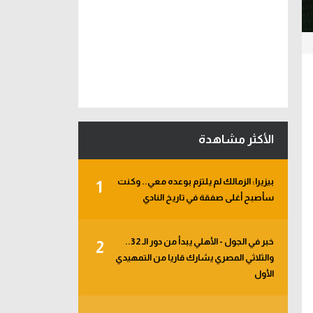
الأكثر مشاهدة
بيزيرا: الزمالك لم يلتزم بوعده معي.. وكنت
1
سأصبح أغلى صفقة في تاريخ النادي
خبر في الجول - الأهلي يبدأ من دور الـ 32..
2
والثلاثي المصري يشارك قاريا من التمهيدي
الأول