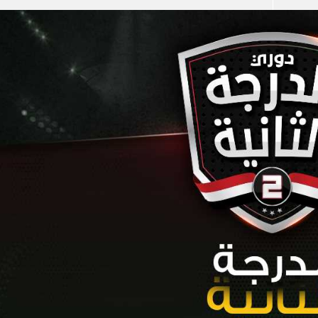
آسيا
دوري أبطال أوروبا
لسعودي للمحترفين
أمريكا
القسم الثاني
ل أوروبا
ركن الألعاب
رياضات أخرى
ل إفريقيا