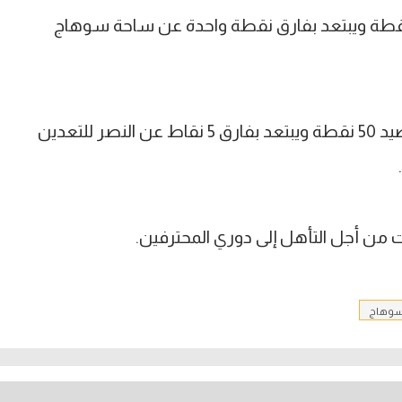
تل قوص المركز العاشر ويملك 28 نقطة ويبتعد بفارق نقطة واحدة عن ساحة سوهاج
بينما يتواجد سوهاج في المركز الثالث برصيد 50 نقطة ويبتعد بفارق 5 نقاط عن النصر للتعدين
من أجل التأهل إلى دوري المحترفين.
سوهاج