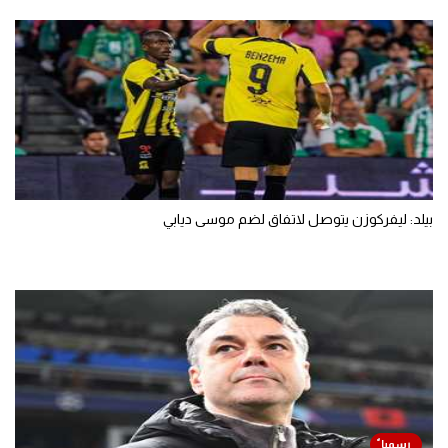
بيلد: ليفركوزن يتوصل لاتفاق لضم موسى ديابي