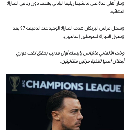
وفاز أهلي جدة على ماتشيدا زيليفا الياباني بهدف دون رد في المباراة
سعودي في الجول
النهائية.
الدوري الإنجليزي
وسجل فراس البريكان هدف المباراة الوحيد عند الدقيقة 97 بعد
الدوري الإسباني
وصول المباراة لشوطين إضافيين.
دوري أبطال أوروبا
وبات الألماني ماتياس يايسله أول مدرب يحقق لقب دوري
القسم الثاني
أبطال آسيا للنخبة مرتين متتاليتين.
رياضات أخرى
أمم إفريقيا
كرة السلة الأمريكية
كرة سلة
كرة يد
كرة طائرة