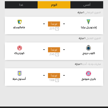
أمس
اليوم
غدا
الدوري البرتغالي
1 مباراة
-
-
لم تبدأ
إشتوريل برايا
فاماليساو
22:15
الدوري البلجيكي
1 مباراة
-
-
لم تبدأ
كلوب بروج
كورتريك
21:45
مباريات ودية - أندية
1 مباراة
-
-
لم تبدأ
بايرن ميونيخ
أستون فيلا
13:00