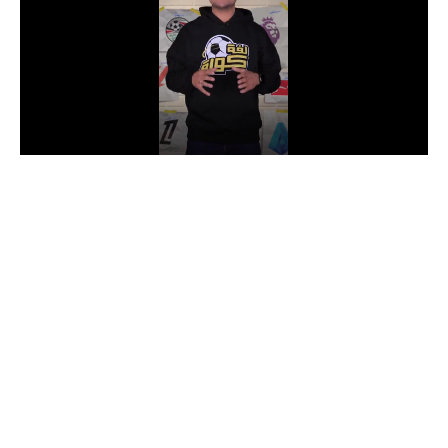
الدوري السعودي للمحترفين
دوري أبطال أوروبا
دوري أبطال إفريقيا
كل البطولات
أقسام
الكرة المصرية
الدوري المصري
الكرة الأوروبية
الكرة الإفريقية
منتخب مصر