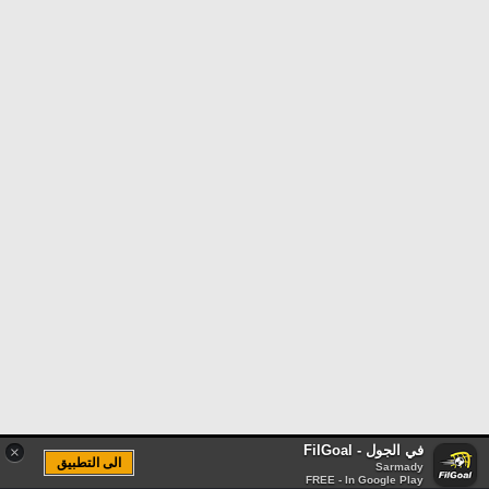
في الجول - FilGoal
×
الى التطبيق
Sarmady
FREE - In Google Play