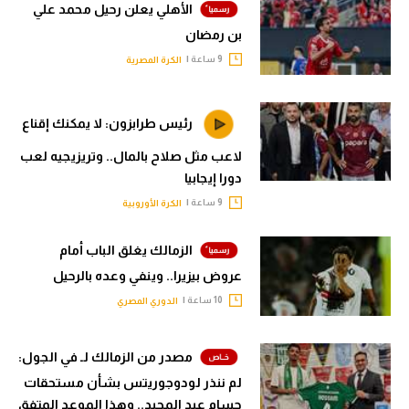
الأهلي يعلن رحيل محمد علي
بن رمضان
9 ساعة |
الكرة المصرية
رئيس طرابزون: لا يمكنك إقناع
لاعب مثل صلاح بالمال.. وتريزيجيه لعب
دورا إيجابيا
9 ساعة |
الكرة الأوروبية
الزمالك يغلق الباب أمام
عروض بيزيرا.. وينفي وعده بالرحيل
10 ساعة |
الدوري المصري
مصدر من الزمالك لـ في الجول:
لم ننذر لودوجوريتس بشأن مستحقات
حسام عبد المجيد.. وهذا الموعد المتفق