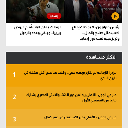
رئيس طرابزون: لا يمكنك إقناع
الزمالك يغلق الباب أمام عروض
لاعب مثل صلاح بالمال..
بيزيرا.. وينفي وعده بالرحيل
وتريزيجيه لعب دورا إيجابيا
الأكثر مشاهدة
بيزيرا: الزمالك لم يلتزم بوعده معي.. وكنت سأصبح أغلى صفقة في
1
تاريخ النادي
خبر في الجول - الأهلي يبدأ من دور الـ 32.. والثلاثي المصري يشارك
2
قاريا من التمهيدي الأول
خبر في الجول – الأهلي يقرر الاستنغاء عن عمر كمال
3