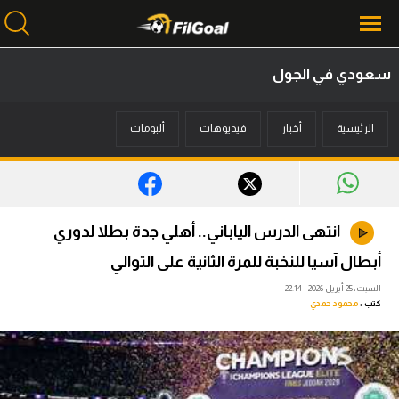
سعودي في الجول
محتوى إخباري
الرئيسية
أخبار
فيديوهات
ألبومات
الرئيسية
أخبار
مباريات
انتهى الدرس الياباني.. أهلي جدة بطلا لدوري
ميركاتو
أبطال آسيا للنخبة للمرة الثانية على التوالي
فانتازي في الجول
السبت، 25 أبريل 2026 - 22:14
كتب :
محمود حمدي
مسابقة التوقعات
فيديوهات
عدسات