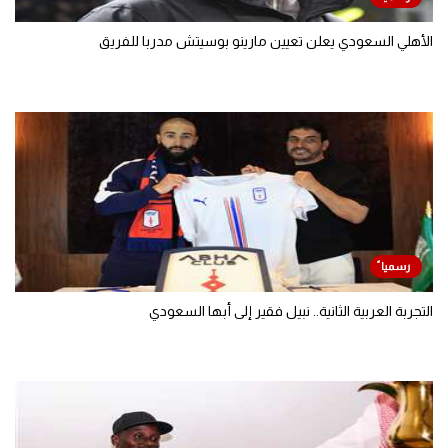
الأهلي السعودي يعلن تعيين مارينو بوسيتش مدربا للفريق
التجربة العربية الثانية.. نبيل فقير إلى أبها السعودي