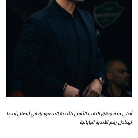
الوطن العربي
في المونديال
رياضة نسائية
آسيا
أمريكا
ركن الألعاب
أقسام خاصة
Gamers
ميركاتو
أهلي جدة يحقق اللقب الثامن للأندية السعودية في أبطال آسيا
تحقيق في الجول
ليعادل رقم الأندية اليابانية
تقرير في الجول