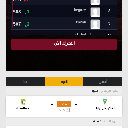
أمس
اليوم
غدا
الدوري البرتغالي
1 مباراة
-
-
لم تبدأ
إشتوريل برايا
فاماليساو
22:15
الدوري البلجيكي
1 مباراة