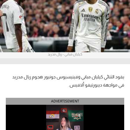
آراء حرة
ركن الألعاب
بطولات
أمريكا 2026
كيليان مبابي - ريال مدريد
الدوري المصري
الدوري الإنجليزي الممتاز
يقود الثنائي كيليان مبابي وفينيسيوس جونيور هجوم ريال مدريد
في مواجهة ديبورتيفو ألافيس.
الدوري الإسباني
ADVERTISEMENT
الدوري الإيطالي
الدوري الألماني
الدوري الفرنسي