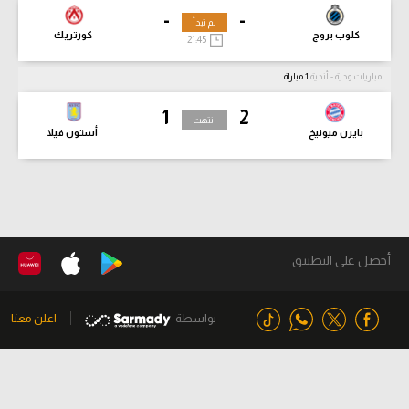
-
-
لم تبدأ
كلوب بروج
كورتريك
21:45
مباريات ودية - أندية
1 مباراة
1
2
انتهت
بايرن ميونيخ
أستون فيلا
أحصل على التطبيق
بواسطة
اعلن معنا