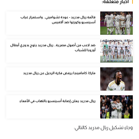
أخبار متعلقة:
الوطن العربي
قائمة ريال مدريد - عودة تشواميني.. واستمرار غياب
في المونديال
أسينسيو وكورتوا ضد ألافيس
رياضة نسائية
آسيا
ضد لاعب من أصول مصرية.. ريال مدريد يتوج بدوري أبطال
أوروبا للشباب
أمريكا
ركن الألعاب
ماركا: كامافينجا يرفض فكرة الرحيل عن ريال مدريد
أقسام خاصة
Gamers
ريال مدريد يعلن إصابة أسينسيو بالتهاب في الأمعاء
ميركاتو
تحقيق في الجول
وجاء تشكيل ريال مدريد كالتالي:
تقرير في الجول