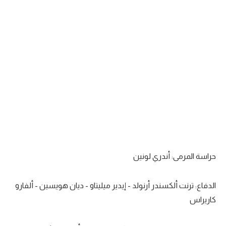
تحليل في الجول
حكايات في الجول
كويز في الجول
فيديو في الجول
حراسة المرمى: أندري لونين
الدفاع: ترنت ألكسندر أرنولد - إيدير ميليتاو - ديان هويسين - ألفارو
كاريراس