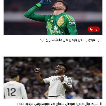
سيلتا فيجو يستعير بايندير من مانشستر يونايتد
ذا أثلتيك: ريال مدريد يتوصل لاتفاق مع فينيسيوس لتجديد عقده