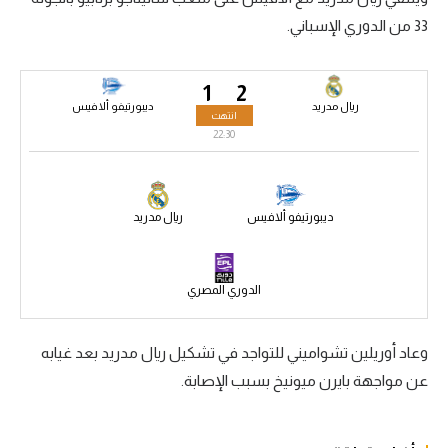
33 من الدوري الإسباني.
سعودي في الجول
الدوري الإنجليزي
1
2
الدوري الإسباني
ريال مدريد
ديبورتيفو ألافيس
انتهت
22:30
دوري أبطال أوروبا
القسم الثاني
ديبورتيفو ألافيس
ريال مدريد
رياضات أخرى
أمم إفريقيا
الدوري المصري
كرة السلة الأمريكية
كرة سلة
وعاد أوريلين تشواميني للتواجد في تشكيل ريال مدريد بعد غيابه
عن مواجهة بايرن ميونيخ بسبب الإصابة.
كرة يد
كرة طائرة