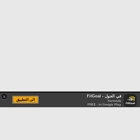
في الجول - FilGoal
×
الى التطبيق
Sarmady
FREE - In Google Play