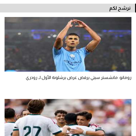
نرشح لكم
رومانو: مانشستر سيتي يرفض عرض برشلونة الأول لـ رودري