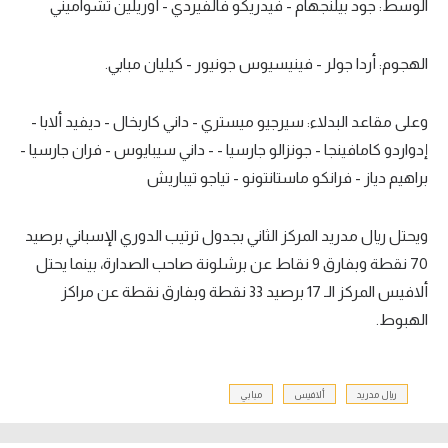
الوسط: جود بيلنجهام - فيدريكو فالفيردي - أوريلين تشواميني
الهجوم: أردا جولر - فينيسيوس جونيور - كيليان مبابي.
وعلى مقاعد البدلاء: سيرجيو ميستري - داني كاربخال - ديفيد ألابا -
إدواردو كامافينجا - جونزالو جارسيا - - داني سيبايوس - فران جارسيا -
براهيم دياز - فرانكو ماستانتونو - تياجو تيباريش
ويحتل ريال مدريد المركز الثاني بجدول ترتيب الدوري الإسباني برصيد
70 نقطة وبفارق 9 نقاط عن برشلونة صاحب الصدارة، بينما يحتل
ألافيس المركز الـ 17 برصيد 33 نقطة وبفارق نقطة عن مراكز
الهبوط.
ريال مدريد
ألافيس
مبابي