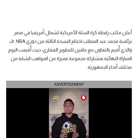
الدوري السعودي للمحترفين
دوري أبطال أوروبا
أعلن مكتب رابطة كرة السلة الأمريكية لشمال أفريقيا في مصر
دوري أبطال إفريقيا
برئاسة محمد عبد المطلب اختتام النسخة الثالثة من دوري Jr. NBA،
والذي أُقيم بالتعاون مع ماڤين للتطوير العقاري، حيث أُقيمت اليوم
كل البطولات
المباراة النهائية بمشاركة مجموعة مميزة من المواهب الشابة من
مختلف أنحاء الجمهورية.
أقسام
ADVERTISEMENT
الكرة المصرية
الدوري المصري
الكرة الأوروبية
الكرة الإفريقية
منتخب مصر