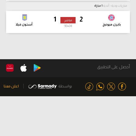
مباريات ودية - أندية
1 مباراة
1
2
مباشر
بايرن ميونيخ
أستون فيلا
90
+04
أحصل على التطبيق
بواسطة
اعلن معنا