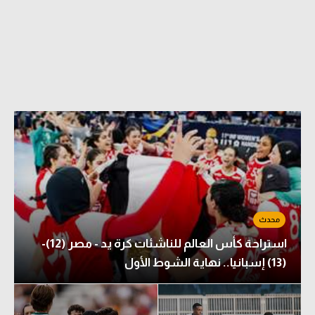
استراحة كأس العالم للناشئات كرة يد - مصر (12)-
(13) إسبانيا.. نهاية الشوط الأول