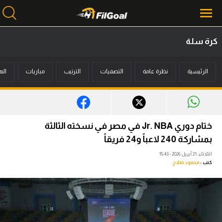
كرة سلة
محتوى إخباري
الرئيسية
نظرة عامة
التصفيات
الترتيب
مباريات
اله
الرئيسية
أخبار
مباريات
ختام دوري Jr. NBA في مصر في نسخته الثالثة
ميركاتو
بمشاركة 240 لاعباً و24 فريقاً
الثلاثاء، 21 أبريل 2026 - 15:43
فانتازي في الجول
كتب :
محمود صلاح
مسابقة التوقعات
فيديوهات
عدسات