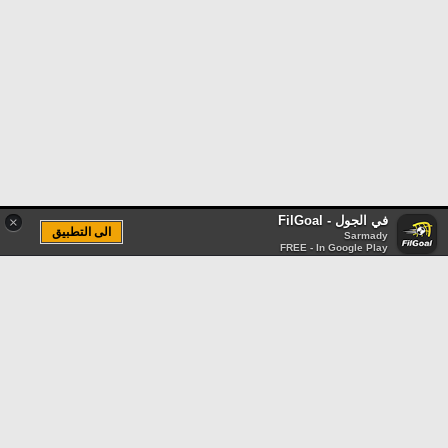
في الجول - FilGoal
×
الى التطبيق
Sarmady
FREE - In Google Play