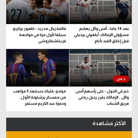
بعد 14 عاما.. أنس وائل يهاجم
قائمة ريال مدريد - ظهور برناردو
مسؤولي الزمالك: أبلغوني برحيلي
سيلفا لأول مرة في مواجهة
قبل إغلاق القيد بأيام
فرينتشفاروشي
خبر في الجول - على رأسهم أنس
موندو: فليك يستبعد 3 مواهب
وائل.. الزمالك يقرر رحيل رباعي
من معسكر برشلونة الأول..
فريق الشباب
وحمزة عبد الكريم مستمر
الأكثر مشاهدة