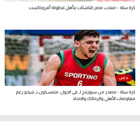
كرة سلة – منتخب مصر للناشئات يتأهل لبطولة أفروباكست
كرة سلة - مصدر من سبورتنج لـ في الجول: متمسكون بـ شيخو رغم
مفاوضات الأهلي والزمالك والاتحاد