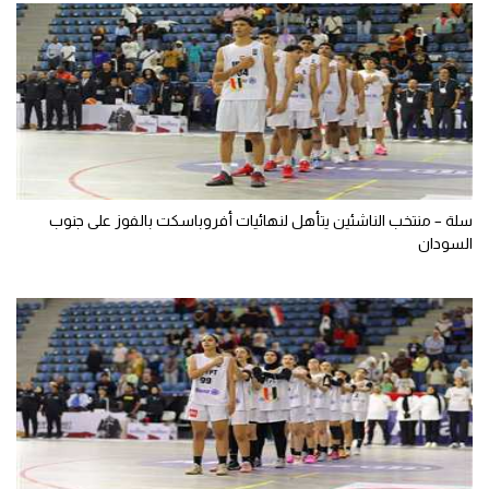
سلة – منتخب الناشئين يتأهل لنهائيات أفروباسكت بالفوز على جنوب
السودان