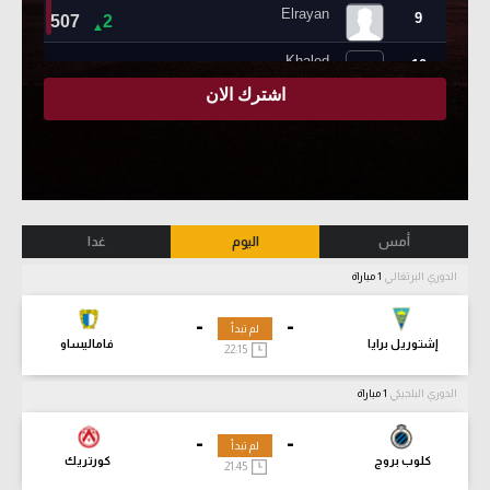
أمس
اليوم
غدا
الدوري البرتغالي
1 مباراة
-
-
لم تبدأ
إشتوريل برايا
فاماليساو
22:15
الدوري البلجيكي
1 مباراة
-
-
لم تبدأ
كلوب بروج
كورتريك
21:45