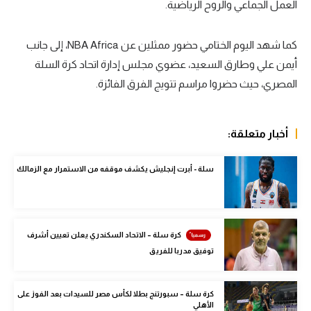
العمل الجماعي والروح الرياضية.
الوطن العربي
في المونديال
كما شهد اليوم الختامي حضور ممثلين عن NBA Africa، إلى جانب
أيمن علي وطارق السعيد، عضوي مجلس إدارة اتحاد كرة السلة
رياضة نسائية
المصري، حيث حضروا مراسم تتويج الفرق الفائزة.
آسيا
أمريكا
أخبار متعلقة:
ركن الألعاب
سلة - أبرت إنجليش يكشف موقفه من الاستمرار مع الزمالك
أقسام خاصة
Gamers
كرة سلة – الاتحاد السكندري يعلن تعيين أشرف
ميركاتو
توفيق مدربا للفريق
تحقيق في الجول
كرة سلة – سبورتنج بطلا لكأس مصر للسيدات بعد الفوز على
تقرير في الجول
الأهلي