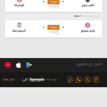
-
-
لم تبدأ
كلوب بروج
كورتريك
21:45
مباريات ودية - أندية
1 مباراة
-
-
لم تبدأ
بايرن ميونيخ
أستون فيلا
13:00
أحصل على التطبيق
بواسطة
اعلن معنا