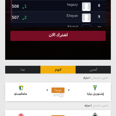
أمس
اليوم
غدا
الدوري البرتغالي
1 مباراة
-
-
لم تبدأ
إشتوريل برايا
فاماليساو
22:15
الدوري البلجيكي
1 مباراة