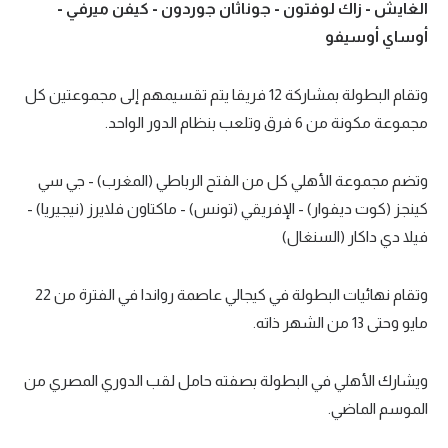
الغايش - زاك لوفتون - جوناثان جوردون - كيفن ميرفي -
تحليل في الجول
أوساي أوسيفو
حكايات في الجول
وتقام البطولة بمشاركة 12 فريقا يتم تقسيمهم إلى مجموعتين كل
كويز في الجول
مجموعة مكونة من 6 فرق وتلعب بنظام الدور الواحد.
فيديو في الجول
وتضم مجموعة الأهلي كل من الفتح الرباطي (المغرب) - جي سي
كينجز (كوت ديفوار) - الإفريقي (تونس) - ماكتاون فلايرز (نيجيريا) -
فيلا دي داكار (السنغال)
وتقام نهائيات البطولة في كيجالي عاصمة رواندا في الفترة من 22
مايو وحتى 13 من الشهر ذاته.
ويشارك الأهلي في البطولة بصفته حامل لقب الدوري المصري من
الموسم الماضي.