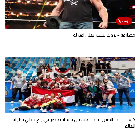
مصارعة – بروك ليسنر يعلن اعتزاله
كرة يد - ضد الصين.. تحديد منافس ناشئات مصر في ربع نهائي بطولة
العالم