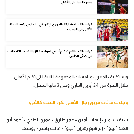
مصر بالفوز على الأهلي
الوطن العربي
في المونديال
كرة سلة - للمشاركة بالدوري الإفريقي.. الجارحي رئيسا لبعثة
الأهلي في المغرب
رياضة نسائية
آسيا
كرة سلة - طاقم تحكيم أجنبي لمواجهة الزمالك ضد الاتصالات
أمريكا
في نهائي الكأس
ركن الألعاب
ويستضيف المغرب منافسات المجموعة الثانية التي تضم الأهلي
خلال الفترة من 24 أبريل الجاري وحتى 3 مايو المقبل.
أقسام خاصة
Gamers
وجاءت قائمة فريق رجال الأهلي لكرة السلة كالآتي:
ميركاتو
تحقيق في الجول
سيف سمير - إيهاب أمين - عمر طارق - عمرو الجندي - أحمد أبو
العلا "بيبو" - إبراهيم زهران "بيبو" - مالك ياسر - يوسف
تقرير في الجول