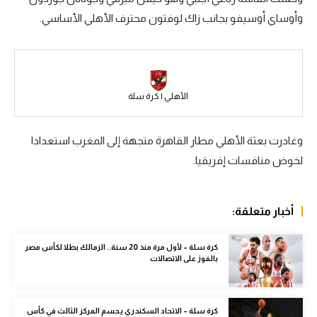
وأوساي أوسيفو بجانب زاك لوفتون محترف الأهلي الأساسي.
سعودي في الجول
الدوري الإنجليزي
الدوري الإسباني
الأهلي | كرة سلة
دوري أبطال أوروبا
القسم الثاني
وغادرت بعثة الأهلي مطار القاهرة متجهة إلى المغرب استعدادا
لخوض منافسات إفريقيا.
رياضات أخرى
أمم إفريقيا
أخبار متعلقة:
كرة السلة الأمريكية
كرة سلة
كرة سلة – لأول مرة منذ 20 سنة.. الزمالك بطلا لكأس مصر
بالفوز على الاتصالات
كرة يد
كرة طائرة
كرة سلة – الاتحاد السكندري يحسم المركز الثالث في كأس