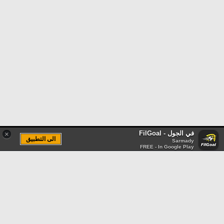
في الجول - FilGoal
×
الى التطبيق
Sarmady
FREE - In Google Play