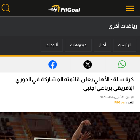
رياضات أخرى
محتوى إخباري
الرئيسية
أخبار
فيديوهات
ألبومات
الرئيسية
أخبار
مباريات
كرة سلة - الأهلي يعلن قائمته المشاركة في الدوري
ميركاتو
الإفريقي برباعي أجنبي
الإثنين، 20 أبريل 2026 - 10:23
فانتازي في الجول
كتب :
FilGoal
مسابقة التوقعات
فيديوهات
عدسات