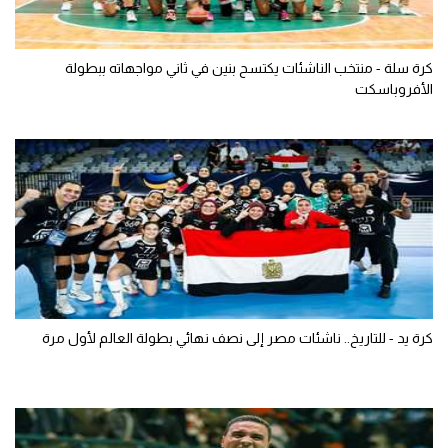
كرة سلة - منتخب الناشئات يكتسح بنين في ثاني مواجهاته ببطولة
الأفروباسكت
كرة يد - للتاريخ.. ناشئات مصر إلى نصف نهائي بطولة العالم لأول مرة