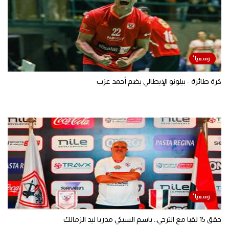
كرة طائرة - بيلونو الإيطالي يضم أحمد عزب
حقق 15 لقبا مع الترجي.. باسم السبكي مدربا ليد الزمالك