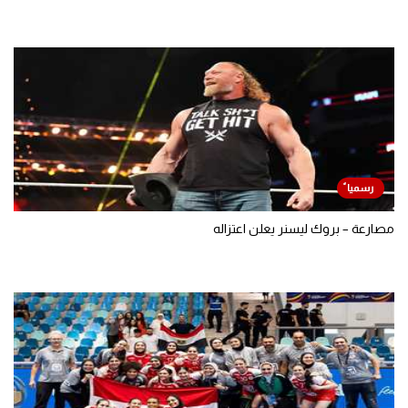
مصارعة – بروك ليسنر يعلن اعتزاله