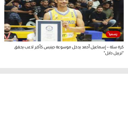
كرة سلة – إسماعيل أحمد يدخل موسوعة جينيس كأكبر لاعب يحقق
"تريبل دابل"