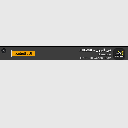
في الجول - FilGoal
×
الى التطبيق
Sarmady
FREE - In Google Play