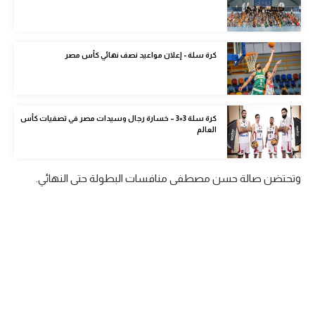
الوطن العربي
في المونديال
كرة سلة - إعلان مواعيد نصف نهائي كأس مصر
رياضة نسائية
آسيا
كرة سلة 3×3 – خسارة رجال وسيدات مصر في تصفيات كأس
أمريكا
العالم
ركن الألعاب
وتحتضن صالة حسن مصطفى منافسات البطولة حتى النهائي.
أقسام خاصة
Gamers
ميركاتو
تحقيق في الجول
تقرير في الجول