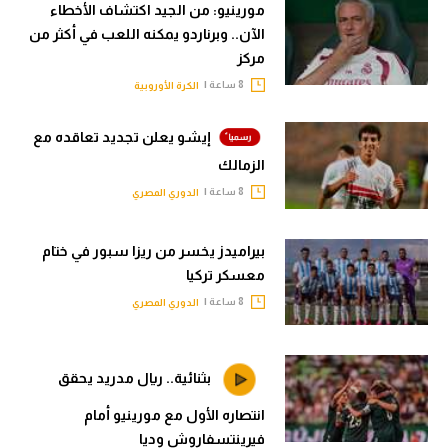
مورينيو: من الجيد اكتشاف الأخطاء
الآن.. وبرناردو يمكنه اللعب في أكثر من
مركز
8 ساعة |
الكرة الأوروبية
إيشو يعلن تجديد تعاقده مع
الزمالك
8 ساعة |
الدوري المصري
بيراميدز يخسر من ريزا سبور في ختام
معسكر تركيا
8 ساعة |
الدوري المصري
بثنائية.. ريال مدريد يحقق
انتصاره الأول مع مورينيو أمام
فيرينتسفاروش وديا