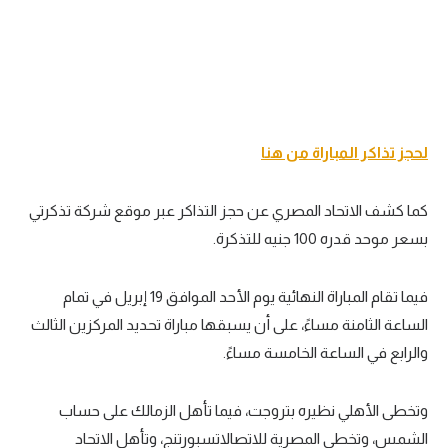
تحليل في الجول
حكايات في الجول
كويز في الجول
فيديو في الجول
لحجز تذاكر المباراة من هنا
كما كشف الاتحاد المصري عن حجز التذاكر عبر موقع شركة تذكرتي
بسعر موحد قدره 100 جنيه للتذكرة.
فيما تقام المباراة النهائية يوم الأحد الموافق 19 إبريل في تمام
الساعة الثامنة مساءً، على أن يسبقها مباراة تحديد المركزين الثالث
والرابع في الساعة الخامسة مساءً.
وتخطى الأهلي نظيره بتروجت، فيما تأهل الزمالك على حساب
الشمس، وتخطى المصرية للاتصالاتسبورتنج، وتأهل الاتحاد