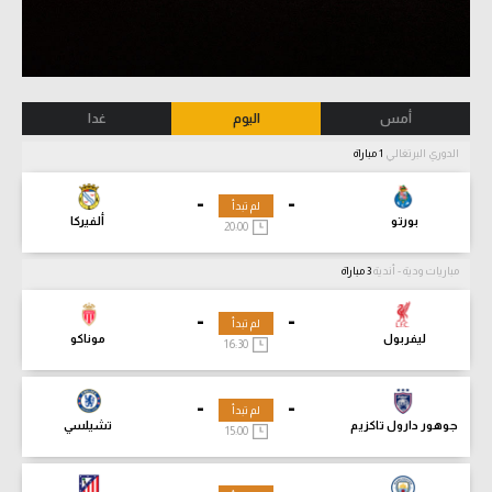
أمس
اليوم
غدا
الدوري البرتغالي
1 مباراة
-
-
لم تبدأ
بورتو
ألفيركا
20:00
مباريات ودية - أندية
3 مباراة
-
-
لم تبدأ
ليفربول
موناكو
16:30
-
-
لم تبدأ
جوهور دارول تاكزيم
تشيلسي
15:00