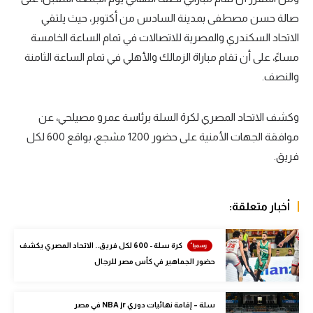
صالة حسن مصطفى بمدينة السادس من أكتوبر، حيث يلتقي
سعودي في الجول
الاتحاد السكندري والمصرية للاتصالات في تمام الساعة الخامسة
الدوري الإنجليزي
مساءً، على أن تقام مباراة الزمالك والأهلي في تمام الساعة الثامنة
الدوري الإسباني
والنصف.
دوري أبطال أوروبا
وكشف الاتحاد المصري لكرة السلة برئاسة عمرو مصيلحي، عن
القسم الثاني
موافقة الجهات الأمنية على حضور 1200 مشجع، بواقع 600 لكل
فريق.
رياضات أخرى
أمم إفريقيا
أخبار متعلقة:
كرة السلة الأمريكية
كرة سلة
كرة سلة - 600 لكل فريق.. الاتحاد المصري يكشف
حضور الجماهير في كأس مصر للرجال
كرة يد
كرة طائرة
سلة – إقامة نهائيات دوري NBA jr في مصر