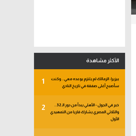
الأكثر مشاهدة
بيزيرا: الزمالك لم يلتزم بوعده معي.. وكنت
1
سأصبح أغلى صفقة في تاريخ النادي
خبر في الجول - الأهلي يبدأ من دور الـ 32..
2
والثلاثي المصري يشارك قاريا من التمهيدي
الأول