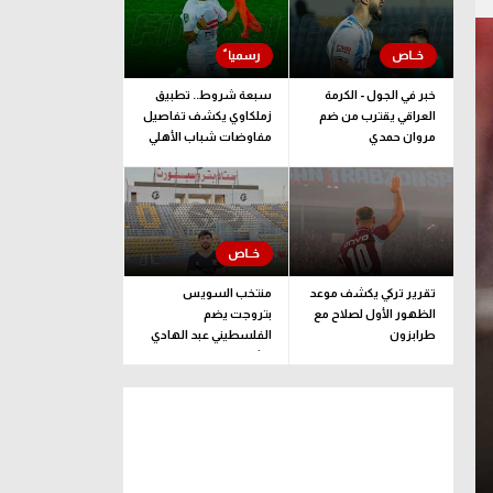
خبر في الجول - الكرمة
سبعة شروط.. تطبيق
العراقي يقترب من ضم
زملكاوي يكشف تفاصيل
مروان حمدي
مفاوضات شباب الأهلي
لضم بيزيرا قبل غلق
الملف
تقرير تركي يكشف موعد
منتخب السويس
الظهور الأول لصلاح مع
بتروجت يضم
طرابزون
الفلسطيني عبد الهادي
راشد