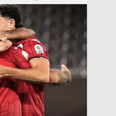
آراء حرة
الدوري ا
ركن الألعاب
دوري أبطا
دوري أبطا
كل البطولات