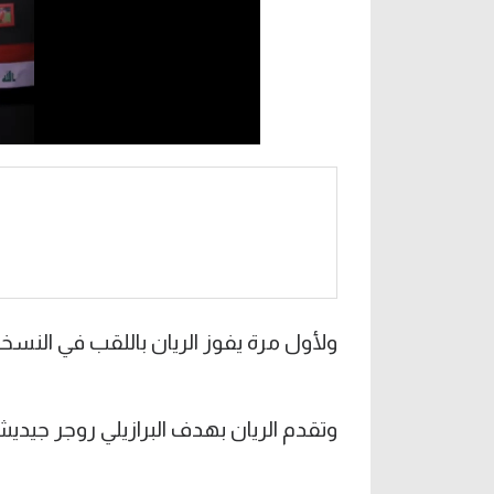
ولأول مرة يفوز الريان باللقب في النسخة الـ14 من المسا
وتقدم الريان بهدف البرازيلي روجر جيديش في الدقيقة 