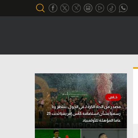
أقسام خاصة
Gamers
يكية
ميركاتو
تحقيق في الجول
تقرير في الجول
تحليل في الجول
مصدر من اتحاد الكرة لـ في الجول: ننتظر ردا
حكايات في الجول
رسميا بشأن استضافة كأس إفريقيا تحت 23
عاما المؤهلة للأولمبياد
كويز في الجول
فيديو في الجول