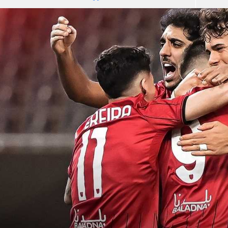
آسيا
دوري أبطال أوروبا
لسعودي للمحترفين
أمريكا
القسم الثاني
ل أوروبا
ركن الألعاب
رياضات أخرى
ل إفريقيا