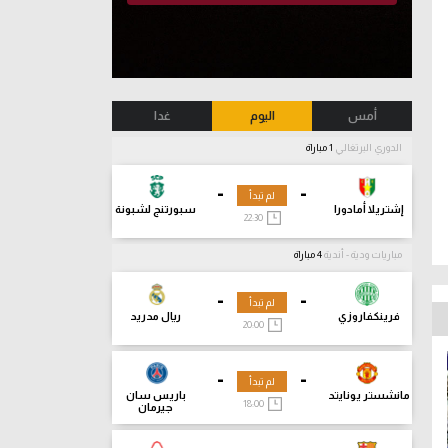
أمس
اليوم
غدا
الدوري البرتغالي
1 مباراة
-
-
لم تبدأ
إشتريلا أمادورا
سبورتنج لشبونة
22:30
مباريات ودية - أندية
4 مباراة
-
-
لم تبدأ
فرينكفاروزي
ريال مدريد
20:00
-
-
لم تبدأ
مانشستر يونايتد
باريس سان
18:00
جيرمان