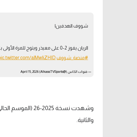
شووف الهدفين|
الريان يفوز 2-0 على معيذر ويتوج للمرة الأولى بلقب كأس QSL لكرة القدم
#منصة_شووف
pic.twitter.com/alMwIiZHID
— قنوات الكاس (@AlkassTVSports)
April 15, 2026
والثانية.