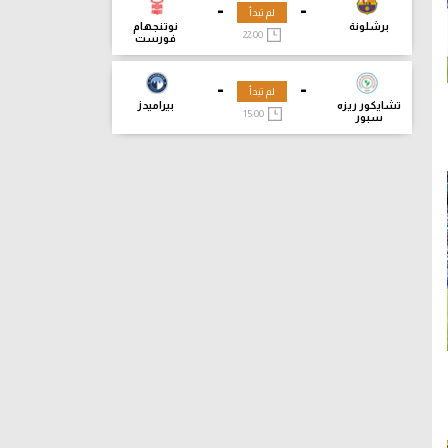
-
-
لم تبدأ
برشلونة
نوتنجهام
22:00
فورست
-
-
لم تبدأ
تشايكور ريزه
بيراميدز
15:00
سبور