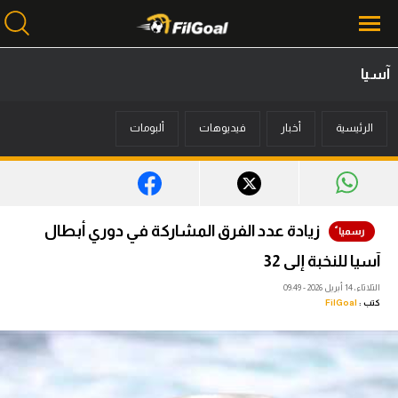
آسيا
محتوى إخباري
الرئيسية
أخبار
فيديوهات
ألبومات
الرئيسية
أخبار
مباريات
زيادة عدد الفرق المشاركة في دوري أبطال
ميركاتو
آسيا للنخبة إلى 32
فانتازي في الجول
الثلاثاء، 14 أبريل 2026 - 09:49
كتب :
FilGoal
مسابقة التوقعات
فيديوهات
عدسات