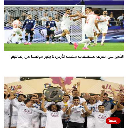
الأمير علي: صرف مستحقات منتخب الأردن لا يغير موقفنا من إنفانتينو