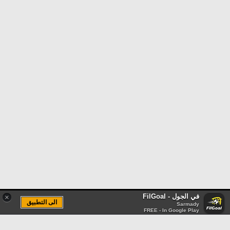
في الجول - FilGoal
×
الى التطبيق
Sarmady
FREE - In Google Play