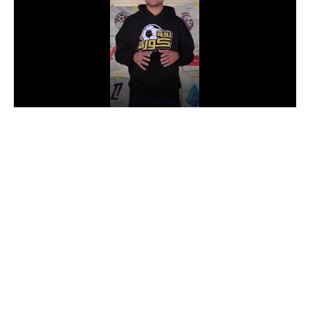
الدوري السعودي للمحترفين
دوري أبطال أوروبا
دوري أبطال إفريقيا
كل البطولات
أقسام
الكرة المصرية
الدوري المصري
الكرة الأوروبية
الكرة الإفريقية
منتخب مصر