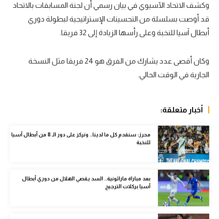
وكشف الاتحاد الآسيوي في بيان رسمي أن لجنة المسابقات بالاتحاد
سعودي في الجول
قد أوصت بسلسلة من التحسينات الإستراتيجية لبطولة دوري
أبطال آسيا للنخبة وعلى رأسها الزيادة إلى 32 فريقا.
الدوري الإنجليزي
الدوري الإسباني
وكان أقصى عدد يشارك من الفرق هو 24 فريقا مثل النسخة
دوري أبطال أوروبا
الجارية في الوقت الحالي.
القسم الثاني
أخبار متعلقة:
رياضات أخرى
أمم إفريقيا
محرز: سنقدم كل ما لدينا.. ونركز على دور الـ 8 من أبطال آسيا
للنخبة
كرة السلة الأمريكية
كرة سلة
بعد مباراة ماراثونية.. السد يقصي الهلال من دوري أبطال
آسيا بركلات الترجيح
كرة يد
كرة طائرة