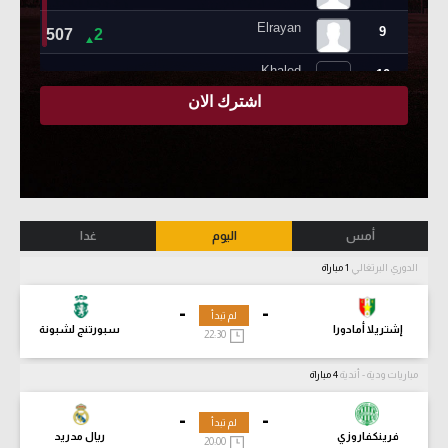
أمس
اليوم
غدا
الدوري البرتغالي
1 مباراة
-
-
لم تبدأ
إشتريلا أمادورا
سبورتنج لشبونة
22:30
مباريات ودية - أندية
4 مباراة
-
-
لم تبدأ
فرينكفاروزي
ريال مدريد
20:00