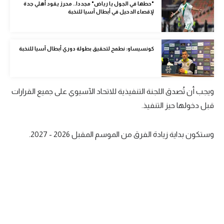
"حطها في الجول يا رياض" مجددا.. محرز يقود أهلي جدة
الوطن العربي
لإقصاء الدحيل في أبطال آسيا للنخبة
في المونديال
كونسيساو: نطمح لتحقيق بطولة دوري أبطال آسيا للنخبة
رياضة نسائية
آسيا
أمريكا
ويجب أن تُصدق اللجنة التنفيذية للاتحاد الآسيوي على جميع القرارات
قبل دخولها حيز التنفيذ.
ركن الألعاب
وستكون بداية زيادة الفرق من الموسم المقبل 2026 - 2027.
أقسام خاصة
Gamers
ميركاتو
تحقيق في الجول
تقرير في الجول