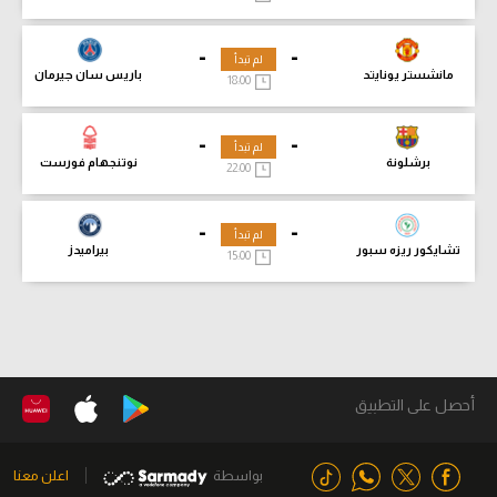
-
-
لم تبدأ
مانشستر يونايتد
باريس سان جيرمان
18:00
-
-
لم تبدأ
برشلونة
نوتنجهام فورست
22:00
-
-
لم تبدأ
تشايكور ريزه سبور
بيراميدز
15:00
أحصل على التطبيق
بواسطة
اعلن معنا