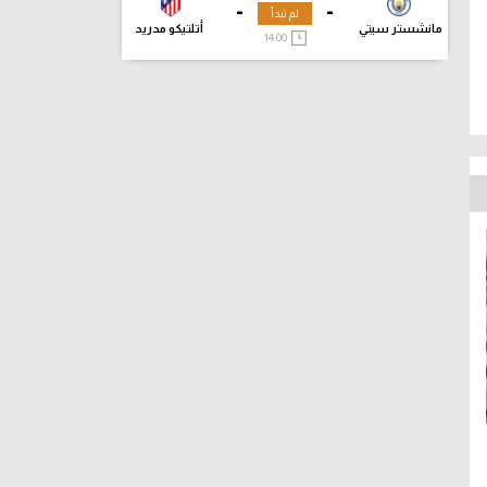
-
-
لم تبدأ
مانشستر سيتي
أتلتيكو مدريد
14:00