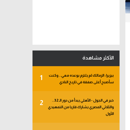
الأكثر مشاهدة
بيزيرا: الزمالك لم يلتزم بوعده معي.. وكنت
1
سأصبح أغلى صفقة في تاريخ النادي
خبر في الجول - الأهلي يبدأ من دور الـ 32..
2
والثلاثي المصري يشارك قاريا من التمهيدي
الأول