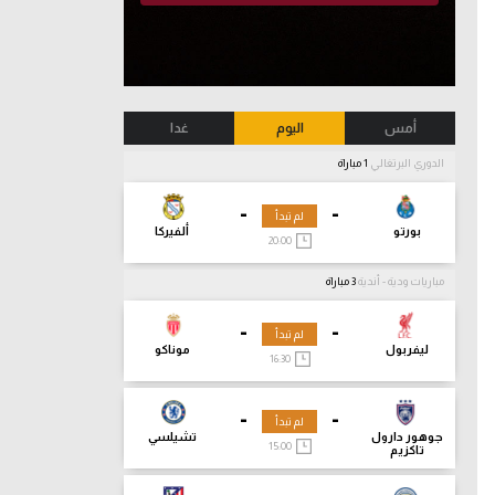
أمس
اليوم
غدا
الدوري البرتغالي
1 مباراة
-
-
لم تبدأ
بورتو
ألفيركا
20:00
مباريات ودية - أندية
3 مباراة
-
-
لم تبدأ
ليفربول
موناكو
16:30
-
-
لم تبدأ
جوهور دارول
تشيلسي
15:00
تاكزيم