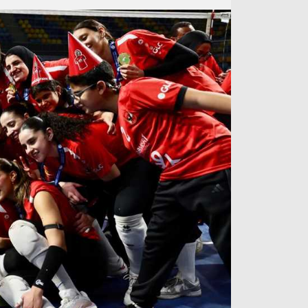
آراء حرة
الدوري ا
ركن الألعاب
دوري أبطا
دوري أبطا
كل البطولات