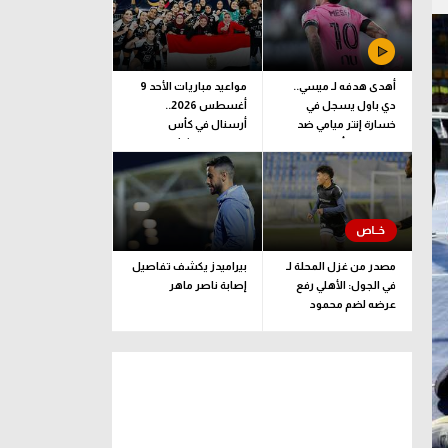
أهدى هدفه لـ ميسي..
مواعيد مباريات الأحد 9
دي باول يسجل في
أغسطس 2026..
خسارة إنتر ميامي ضد
أرسنال في كأس
مونتيري بكأس الدوريات
الإمارات وناشئات اليد
للبرونزية
مصدر من غزل المحلة لـ
بيراميدز يكشف تفاصيل
في الجول: الأهلي رفع
إصابة ناصر ماهر
عرضه لضم محمود
صلاح.. وموقفنا كما هو