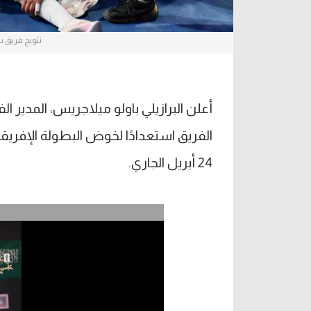
تتويج فريق س
أعلن البرازيلي باولو ميلاجريس، المدير ال
24 أبريل الجاري.