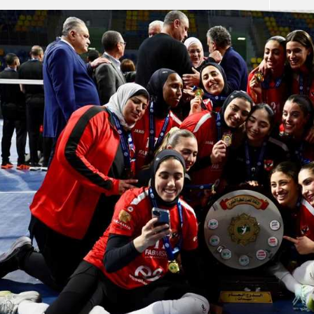
آسيا
دوري أبطال أوروبا
لسعودي للمحترفين
أمريكا
القسم الثاني
ل أوروبا
ركن الألعاب
رياضات أخرى
ل إفريقيا