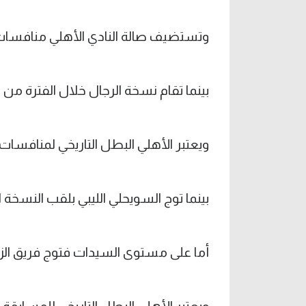
وتستضيف صالة النادي الأهلي منافسات بطولة ال
بينما تقام نسخة الرجال خلال الفترة من 20 أبريل إلى 3 مايو المقبل في العاصمة الرواندية كيجالي.
ويعتبر الأهلي البطل التاريخي لمنافسات الرجال بعد الت
بينما توج السويحلي الليبي بلقب النسخة ا
أما على مستوى السيدات فتوج فريق الزمالك بلق