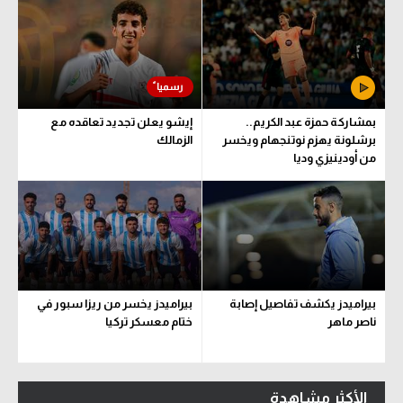
بمشاركة حمزة عبد الكريم..
إيشو يعلن تجديد تعاقده مع
برشلونة يهزم نوتنجهام ويخسر
الزمالك
من أودينيزي وديا
بيراميدز يكشف تفاصيل إصابة
بيراميدز يخسر من ريزا سبور في
ناصر ماهر
ختام معسكر تركيا
الأكثر مشاهدة