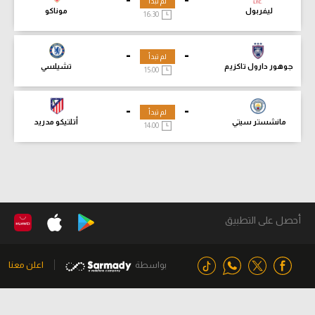
لم تبدأ
ليفربول
موناكو
16:30
-
-
لم تبدأ
جوهور دارول تاكزيم
تشيلسي
15:00
-
-
لم تبدأ
مانشستر سيتي
أتلتيكو مدريد
14:00
أحصل على التطبيق
بواسطة
اعلن معنا