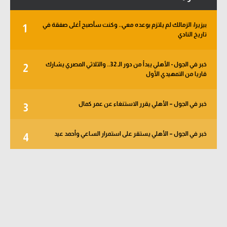
بيزيرا: الزمالك لم يلتزم بوعده معي.. وكنت سأصبح أغلى صفقة في
1
تاريخ النادي
خبر في الجول - الأهلي يبدأ من دور الـ 32.. والثلاثي المصري يشارك
2
قاريا من التمهيدي الأول
خبر في الجول – الأهلي يقرر الاستنغاء عن عمر كمال
3
خبر في الجول – الأهلي يستقر على استمرار الساعي وأحمد عيد
4