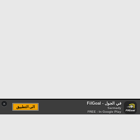
في الجول - FilGoal
×
الى التطبيق
Sarmady
FREE - In Google Play