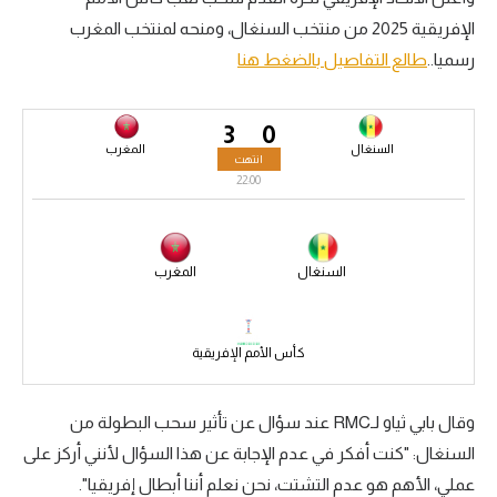
الإفريقية 2025 من منتخب السنغال، ومنحه لمنتخب المغرب
سعودي في الجول
رسميا..
طالع التفاصيل بالضغط هنا
الدوري الإنجليزي
الدوري الإسباني
3
0
السنغال
المغرب
انتهت
دوري أبطال أوروبا
22:00
القسم الثاني
رياضات أخرى
السنغال
المغرب
أمم إفريقيا
كرة السلة الأمريكية
كأس الأمم الإفريقية
كرة سلة
وقال بابي ثياو لـRMC عند سؤال عن تأثير سحب البطولة من
كرة يد
السنغال: "كنت أفكر في عدم الإجابة عن هذا السؤال لأنني أركز على
كرة طائرة
عملي، الأهم هو عدم التشتت، نحن نعلم أننا أبطال إفريقيا".