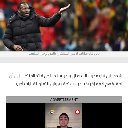
آراء حرة
ركن الألعاب
بطولات
أمريكا 2026
بابي ثياو يطالب لاعبي السنغال بالخروج من الملعب
الدوري المصري
الدوري الإنجليزي الممتاز
شدد بابي ثياو مدرب السنغال وإدريسا جانا جي قائد المنتخب إلى أن
تحقيقهم لأمم إفريقيا عن استحقاق ولن يلتفتوا لقرارات آخرى.
الدوري الإسباني
ADVERTISEMENT
الدوري الإيطالي
الدوري الألماني
الدوري الفرنسي