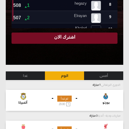
أمس
اليوم
غدا
الدوري البرتغالي
1 مباراة
-
-
لم تبدأ
بورتو
ألفيركا
20:00
مباريات ودية - أندية
3 مباراة
-
-