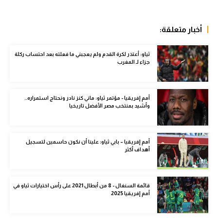
الوطن العربي
في المونديال
أخبار متعلقة:
رياضة نسائية
ثياو: أعتذر لكرة القدم ولم يعجبني ما فعلته بعد احتساب ركلة
جزاء لـ المغرب
آسيا
أمريكا
أمم إفريقيا - مؤتمر ثياو: ماني كنز نادر ونحتاج استمراره..
وأشيد بمنتخب مصر الأفضل تاريخيا
ركن الألعاب
أقسام خاصة
أمم إفريقيا – بابي ثياو: علينا أن نكون حاسمين لتسجيل
أهداف أكثر
Gamers
ميركاتو
قائمة السنغال - 8 من أبطال 2021 على رأس اختيارات ثياو في
تحقيق في الجول
أمم إفريقيا 2025
تقرير في الجول