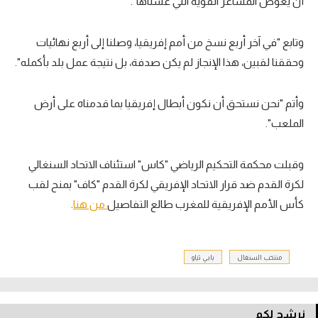
أن يعوض المشاعر القوية التي عشناها".
وتابع "في آخر أربع نسخ من أمم إفريقيا، وصلنا إلى أربع نهائيات
وحققنا لقبين، هذا الإنجاز لم يكن صدفة، بل نتيجة عمل بلد بأكمله".
وأتم "نحن نستحق أن نكون أبطال إفريقيا بما قدمناه على أرض
الملعب".
وقبلت محكمة التحكيم الرياضي "كاس" استئناف الاتحاد السنغالي
لكرة القدم ضد قرار الاتحاد الإفريقي لكرة القدم "كاف" بمنح لقب
كأس الأمم الإفريقية للمغرب طالع التفاصيل
من هنا
.
منتخب السنغال
بابي ثياو
نرشح لكم