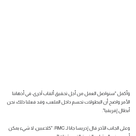
تحليل في الجول
حكايات في الجول
كويز في الجول
فيديو في الجول
وأكمل "سنواصل العمل من أجل تحقيق ألقاب آخرى، في أذهاننا
الأمر واضح أن البطولات تحسم داخل الملعب، وقد فعلنا ذلك، نحن
أبطال إفريقيا".
وعلى الجانب الآخر قال إدريسا جانا لـ RMC: "كلاعبين، لا شيء يمكن