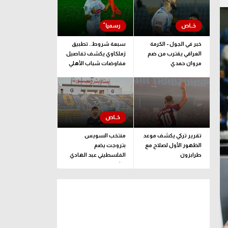
خبر في الجول - الكرمة
سبعة شروط.. تطبيق
العراقي يقترب من ضم
زملكاوي يكشف تفاصيل
مروان حمدي
مفاوضات شباب الأهلي
لضم بيزيرا قبل غلق
الملف
تقرير تركي يكشف موعد
منتخب السويس
الظهور الأول لصلاح مع
بتروجت يضم
طرابزون
الفلسطيني عبد الهادي
راشد