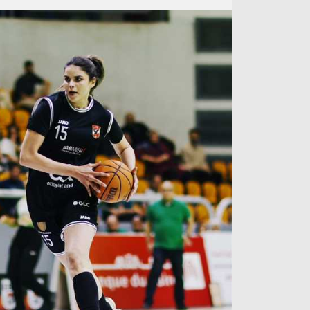
آراء حرة
الدوري ا
ركن الألعاب
دوري أبطا
دوري أبطا
كل البطولات