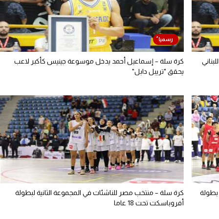
بناني
كرة سلة – إسماعيل أحمد يدخل موسوعة جينيس كأكبر لاعب
يحقق "تريبل دابل"
بطولة
كرة سلة – منتخب مصر للناشئات في المجموعة الثانية لبطولة
أفروباسكت تحت 18 عاما