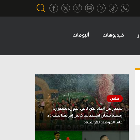
ر
فيديوهات
ألبومات
أقسام خاصة
Gamers
يكية
ميركاتو
تحقيق في الجول
تقرير في الجول
تحليل في الجول
مصدر من اتحاد الكرة لـ في الجول: ننتظر ردا
حكايات في الجول
رسميا بشأن استضافة كأس إفريقيا تحت 23
عاما المؤهلة للأولمبياد
كويز في الجول
فيديو في الجول