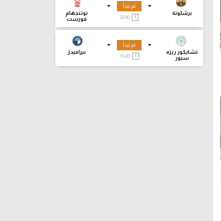
-
-
لم تبدأ
برشلونة
نوتنجهام
22:00
فورست
-
-
لم تبدأ
تشايكور ريزه
بيراميدز
15:00
سبور