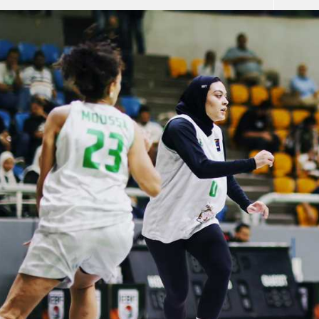
آسيا
دوري أبطال أوروبا
لسعودي للمحترفين
أمريكا
القسم الثاني
ل أوروبا
ركن الألعاب
رياضات أخرى
ل إفريقيا