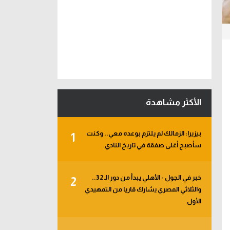
الأكثر مشاهدة
بيزيرا: الزمالك لم يلتزم بوعده معي.. وكنت
1
سأصبح أغلى صفقة في تاريخ النادي
خبر في الجول - الأهلي يبدأ من دور الـ 32..
2
والثلاثي المصري يشارك قاريا من التمهيدي
الأول