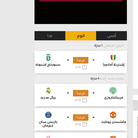
أمس
اليوم
غدا
الدوري البرتغالي
1 مباراة
-
-
لم تبدأ
إشتريلا أمادورا
سبورتنج لشبونة
22:30
مباريات ودية - أندية
4 مباراة
-
-
لم تبدأ
فرينكفاروزي
ريال مدريد
20:00
-
-
لم تبدأ
مانشستر يونايتد
باريس سان
18:00
جيرمان