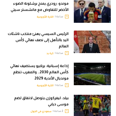
موندو: رودري يمنح برشلونة الضوء
الأخضر للتفاوض مع مانشستر سيتي
ساعة |
الكرة الأوروبية
الرئيس السيسي يهنئ منتخب ناشئات
اليد بالتأهل إلى نصف نهائي كأس
العالم
ساعة |
كرة يد
إذاعة إسبانية: برنابيو يستضيف نهائي
كأس العالم 2030.. والمغرب تنظم
مونديال الأندية 2029
ساعة |
الكرة الأوروبية
بيلد: ليفركوزن يتوصل لاتفاق لضم
موسى ديابي
2 ساعة |
سعودي في الجول