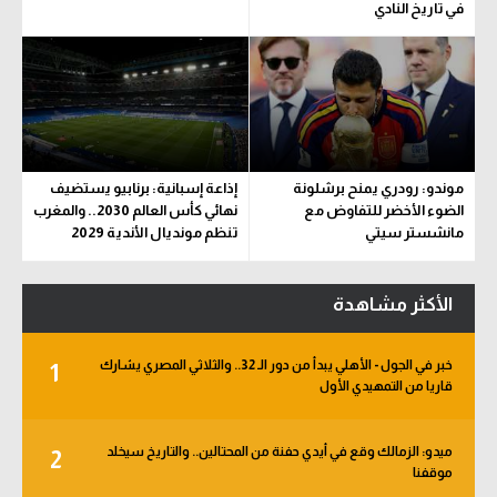
في تاريخ النادي
موندو: رودري يمنح برشلونة
إذاعة إسبانية: برنابيو يستضيف
الضوء الأخضر للتفاوض مع
نهائي كأس العالم 2030.. والمغرب
مانشستر سيتي
تنظم مونديال الأندية 2029
الأكثر مشاهدة
خبر في الجول - الأهلي يبدأ من دور الـ 32.. والثلاثي المصري يشارك
1
قاريا من التمهيدي الأول
ميدو: الزمالك وقع في أيدي حفنة من المحتالين.. والتاريخ سيخلد
2
موقفنا