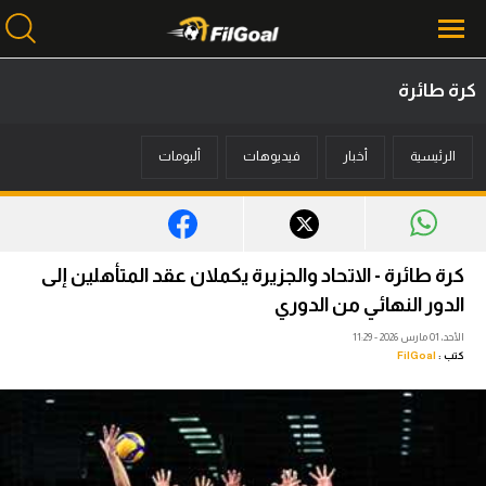
كرة طائرة
محتوى إخباري
الرئيسية
أخبار
فيديوهات
ألبومات
الرئيسية
أخبار
مباريات
كرة طائرة - الاتحاد والجزيرة يكملان عقد المتأهلين إلى
ميركاتو
الدور النهائي من الدوري
الأحد، 01 مارس 2026 - 11:29
فانتازي في الجول
كتب :
FilGoal
مسابقة التوقعات
فيديوهات
عدسات