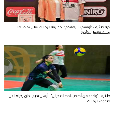
كرة طائرة - "أوفيتم بالتزاماتكم".. محترفة الزمالك تعلن تقاضيها
مستحقاتها المتأخرة
طائرة - "واحدة من أصعب لحظات حياتي".. أيسل نديم تعلن رحيلها عن
صفوف الزمالك