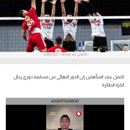
آراء حرة
ركن الألعاب
بطولات
أمريكا 2026
الأهلي ضد الزمالك - كرة طائرة
الدوري المصري
الدوري الإنجليزي الممتاز
اكتمل عقد المتأهلين إلى الدور النهائي من مسابقة دوري رجال
الكرة الطائرة.
الدوري الإسباني
ADVERTISEMENT
الدوري الإيطالي
الدوري الألماني
الدوري الفرنسي