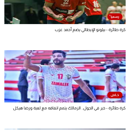
كرة طائرة - بيلونو الإيطالي يضم أحمد عزب
كرة طائرة - خبر في الجول.. الزمالك يتمم اتفاقه مع لعبة ورضا هيكل