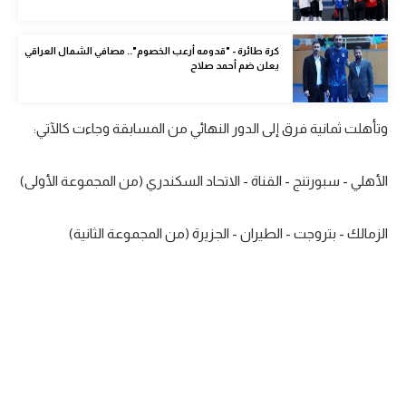
الوطن العربي
كرة طائرة - "قدومه أرعب الخصوم".. مصافي الشمال العراقي
في المونديال
يعلن ضم أحمد صلاح
رياضة نسائية
آسيا
وتأهلت ثمانية فرق إلى الدور النهائي من المسابقة وجاءت كالآتي:
أمريكا
الأهلي - سبورتنج - القناة - الاتحاد السكندري (من المجموعة الأولى)
ركن الألعاب
الزمالك - بتروجت - الطيران - الجزيرة (من المجموعة الثانية)
أقسام خاصة
Gamers
ميركاتو
تحقيق في الجول
تقرير في الجول