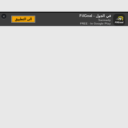
في الجول - FilGoal
×
الى التطبيق
Sarmady
FREE - In Google Play