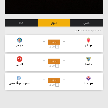
أمس
اليوم
غدا
مباريات ودية - أندية
3 مباراة
-
-
لم تبدأ
موناكو
خيتافي
21:00
-
-
لم تبدأ
مالاجا
العربي
21:00
-
-
لم تبدأ
فيورنتينا
ديبورتيفو ألافيس
21:00