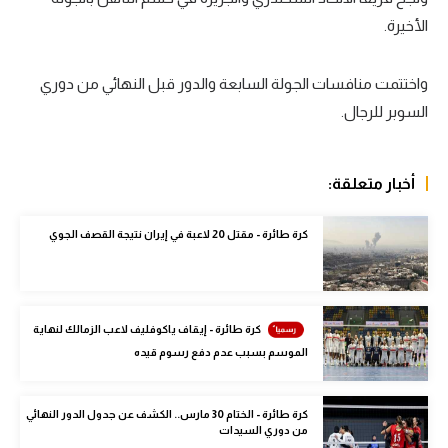
الأخيرة.
سعودي في الجول
الدوري الإنجليزي
واختتمت منافسات الجولة السابعة والدور قبل النهائي من دوري
الدوري الإسباني
السوبر للرجال.
دوري أبطال أوروبا
أخبار متعلقة:
القسم الثاني
رياضات أخرى
كرة طائرة - مقتل 20 لاعبة في إيران نتيجة القصف الجوي
أمم إفريقيا
كرة السلة الأمريكية
كرة طائرة - إيقاف ياكوفليف لاعب الزمالك لنهاية
كرة سلة
الموسم بسبب عدم دفع رسوم قيده
كرة يد
كرة طائرة - الختام 30 مارس.. الكشف عن جدول الدور النهائي
كرة طائرة
من دوري السيدات