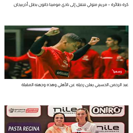
كرة طائرة – مريم متولي تنتقل إلى نادي مومينا خاتون بطل أذربيجان
عبد الرحمن الحسيني يعلن رحيله عن الأهلي وهذه وجهته المقبلة