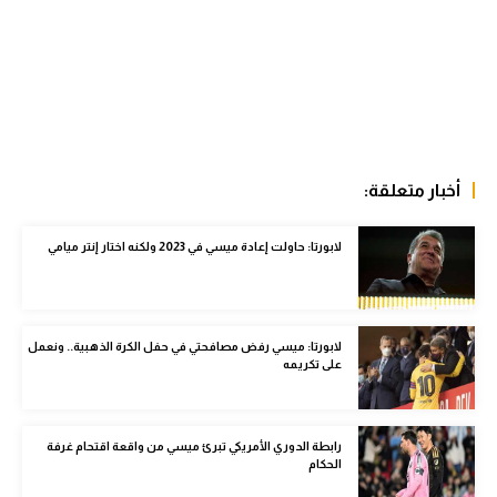
الوطن العربي
في المونديال
رياضة نسائية
آسيا
أخبار متعلقة:
أمريكا
ركن الألعاب
لابورتا: حاولت إعادة ميسي في 2023 ولكنه اختار إنتر ميامي
أقسام خاصة
لابورتا: ميسي رفض مصافحتي في حفل الكرة الذهبية.. ونعمل
Gamers
على تكريمه
ميركاتو
تحقيق في الجول
رابطة الدوري الأمريكي تبرئ ميسي من واقعة اقتحام غرفة
الحكام
تقرير في الجول