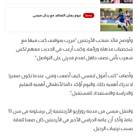
تحليل في الجول
نيوم يعلن التعاقد مع ريان ميسي
حكايات في الجول
كويز في الجول
وأوضح قائد منتخب الأرجنتين "مررت بمواقف كنت فيها مع
فيديو في الجول
شخصيات مذهلة ورائعة، وكنت أرغب في الحديث معهم لكنني
شعرت بأنني نصف جاهل لعدم قدرتي على التواصل".
وأضاف "كنت أقول لنفسي كيف أضعت وقتي، عندما تكون صغيرا
لا تدرك أهمية ذلك. واليوم أؤكد دائما لأطفالي أهمية التعليم
والدراسة والاستعداد للمستقبل".
وانتقل ميسي من مدينة روزاريو الأرجنتينية إلى برشلونة في سن 13
عاما، وأكد أن عامه الدراسي الأخير في الأرجنتين كان صعبا للغاية
بسبب ترتيبات الرحيل.