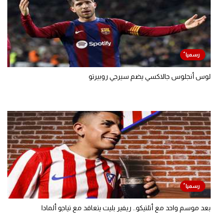
لوس أنجلوس جالاكسي يضم سيرجي روبيرتو
بعد موسم واحد مع أتلتيكو.. ريفير بليت يتعاقد مع تياجو ألمادا