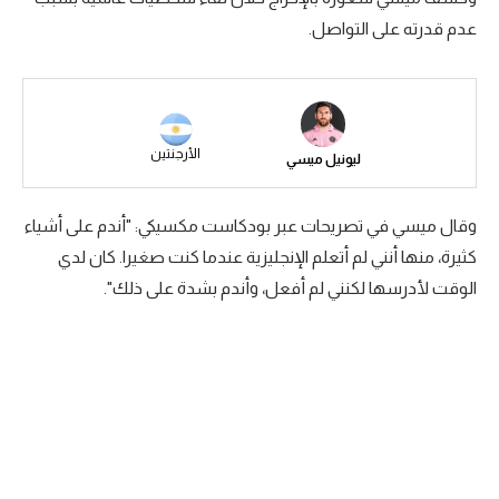
عدم قدرته على التواصل.
سعودي في الجول
الدوري الإنجليزي
الدوري الإسباني
الأرجنتين
ليونيل ميسي
دوري أبطال أوروبا
القسم الثاني
وقال ميسي في تصريحات عبر بودكاست مكسيكي: "أندم على أشياء
رياضات أخرى
كثيرة، منها أنني لم أتعلم الإنجليزية عندما كنت صغيرا. كان لدي
الوقت لأدرسها لكنني لم أفعل، وأندم بشدة على ذلك".
أمم إفريقيا
كرة السلة الأمريكية
كرة سلة
كرة يد
كرة طائرة