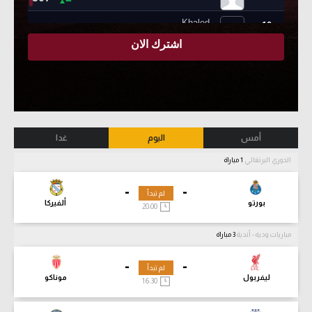
أمس
اليوم
غدا
الدوري البرتغالي
1 مباراة
-
-
لم تبدأ
بورتو
ألفيركا
20:00
مباريات ودية - أندية
3 مباراة
-
-
لم تبدأ
ليفربول
موناكو
16:30