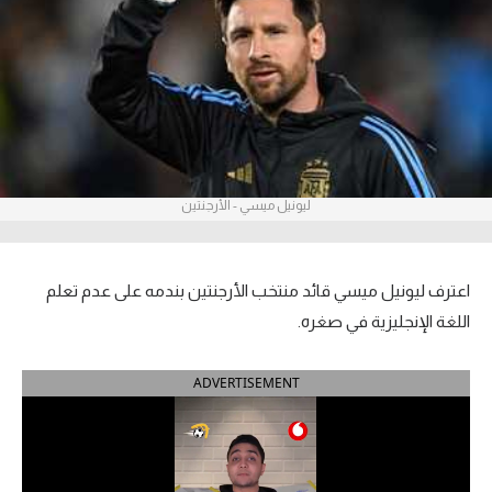
آراء حرة
ركن الألعاب
بطولات
أمريكا 2026
ليونيل ميسي - الأرجنتين
الدوري المصري
الدوري الإنجليزي الممتاز
اعترف ليونيل ميسي قائد منتخب الأرجنتين بندمه على عدم تعلم
اللغة الإنجليزية في صغره.
الدوري الإسباني
ADVERTISEMENT
الدوري الإيطالي
الدوري الألماني
الدوري الفرنسي