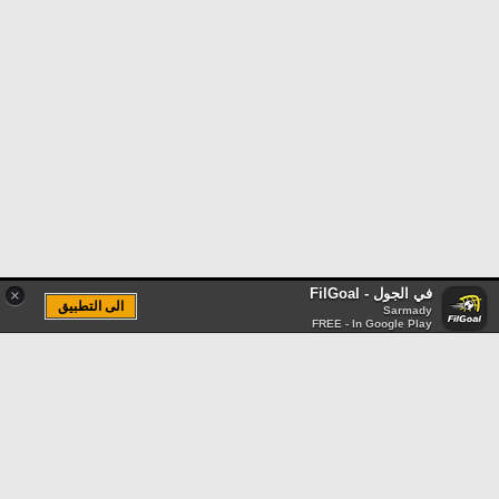
في الجول - FilGoal
×
الى التطبيق
Sarmady
FREE - In Google Play