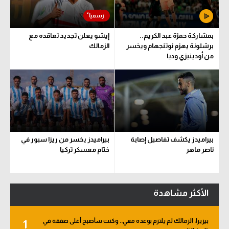
بمشاركة حمزة عبد الكريم..
إيشو يعلن تجديد تعاقده مع
برشلونة يهزم نوتنجهام ويخسر
الزمالك
من أودينيزي وديا
بيراميدز يكشف تفاصيل إصابة
بيراميدز يخسر من ريزا سبور في
ناصر ماهر
ختام معسكر تركيا
الأكثر مشاهدة
بيزيرا: الزمالك لم يلتزم بوعده معي.. وكنت سأصبح أغلى صفقة في
1